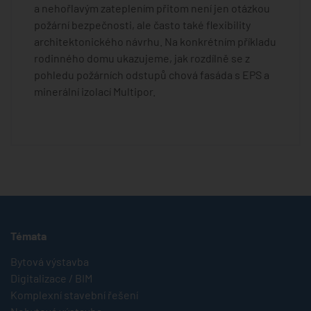
a nehořlavým zateplením přitom není jen otázkou
požární bezpečnosti, ale často také flexibility
architektonického návrhu. Na konkrétním příkladu
rodinného domu ukazujeme, jak rozdílně se z
pohledu požárních odstupů chová fasáda s EPS a
minerální izolací Multipor.
Témata
Bytová výstavba
Digitalizace / BIM
Komplexní stavební řešení