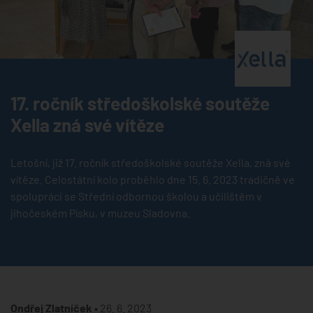
®
17. ročník středoškolské soutěže
Xella zná své vítěze
Letošní, již 17. ročník středoškolské soutěže Xella, zná své
vítěze. Celostátní kolo proběhlo dne 15. 6. 2023 tradičně ve
spolupráci se Střední odbornou školou a učilištěm v
jihočeském Písku, v muzeu Sladovna.
Ondřej Zlatníček •
26. 6. 2023