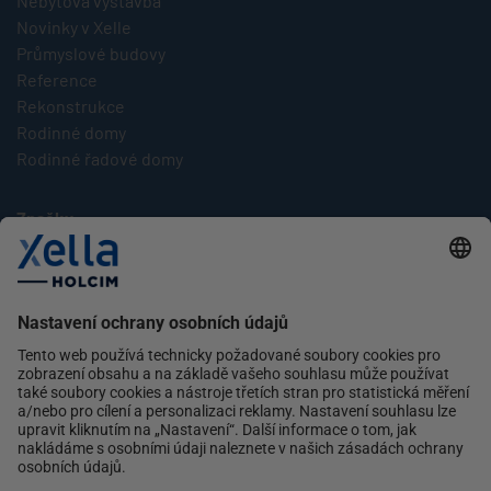
Nebytová výstavba
Novinky v Xelle
Průmyslové budovy
Reference
Rekonstrukce
Rodinné domy
Rodinné řadové domy
Značky
Multipor
Silka
Xella
Ytong
Kontakt
Ochrana osobních údajů