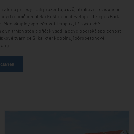
 v lůně přírody – tak prezentuje svůj atraktivní rezidenční
dinných domů nedaleko Košic jeho developer Tempus Park
 člen skupiny společností Tempus. Při výstavbě
a vnitřních stěn a příček vsadila developerská společnost
skové tvárnice Silka, které doplňují pórobetonové
tong.
 článek