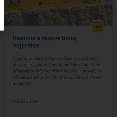
®
Rodinné a řadové domy
Vejprnice
Obec Vejprnice leží 2 km od Plzně, žije zde 3700
obyvatel. K výborné dostupnosti do města Plzně
přispívají kromě malé vzdálenosti také pravidelné
linky autobusové dopravy provozované přímo obcí
a vlaky ČD.
Přečíst článek