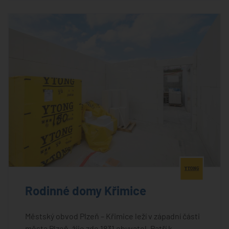
®
Rodinné domy Křimice
Městský obvod Plzeň – Křimice leží v západní části
města Plzeň, žije zde 1831 obyvatel. Patří k