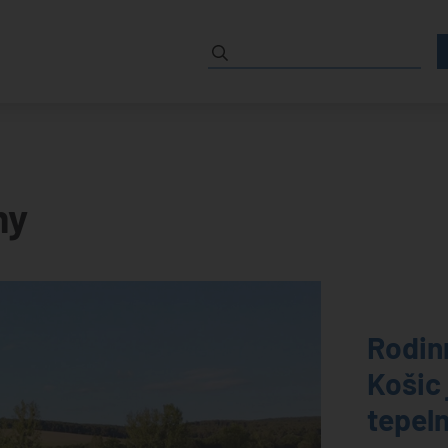
my
Rodinn
Košic
tepel