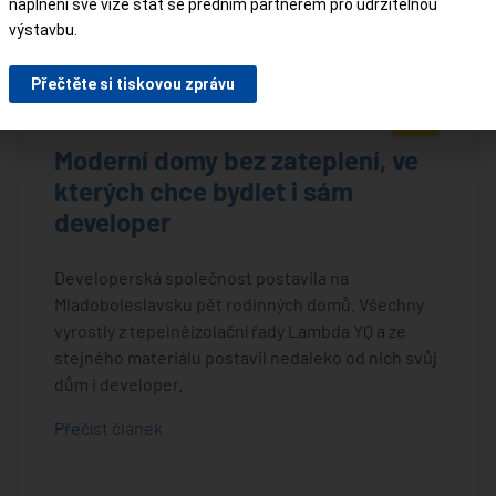
naplnění své vize stát se předním partnerem pro udržitelnou
výstavbu.
Přečtěte si tiskovou zprávu
®
Moderní domy bez zateplení, ve
kterých chce bydlet i sám
developer
Developerská společnost postavila na
Mladoboleslavsku pět rodinných domů. Všechny
vyrostly z tepelněizolační řady Lambda YQ a ze
stejného materiálu postavil nedaleko od nich svůj
dům i developer.
Přečíst článek