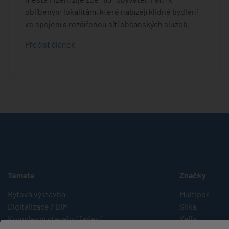
oblíbeným lokalitám, které nabízejí klidné bydlení
ve spojení s rozšířenou sítí občanských služeb.
Přečíst článek
Témata
Značky
Bytová výstavba
Multipor
Digitalizace / BIM
Silka
Komplexní stavební řešení
Xella