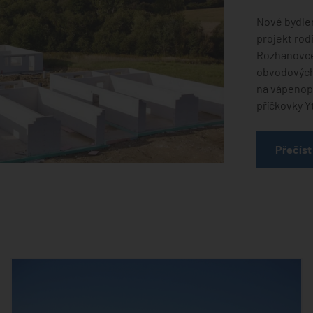
Nové bydlení
projekt ro
Rozhanovce,
obvodových 
na vápenopí
příčkovky Y
Přečíst