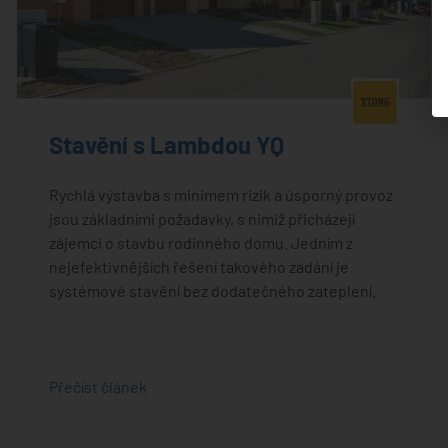
®
Stavění s Lambdou YQ
Rychlá výstavba s minimem rizik a úsporný provoz
jsou základními požadavky, s nimiž přicházejí
zájemci o stavbu rodinného domu. Jedním z
nejefektivnějších řešení takového zadání je
systémové stavění bez dodatečného zateplení.
Přečíst článek