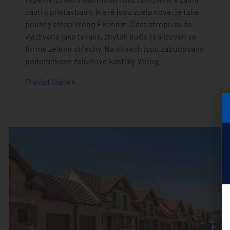
části s přístavbami, které jsou zcela nové, je také
použitý strop Ytong Ekonom. Část stropu bude
využívána jako terasa, zbytek bude realizován ve
formě zelené střechy. Na oknech jsou zabudovány
podomítkové žaluziové kastlíky Ytong.
Přečíst článek