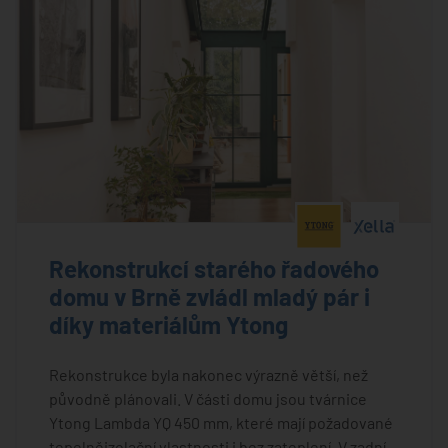
®
®
Rekonstrukcí starého řadového
domu v Brně zvládl mladý pár i
díky materiálům Ytong
Rekonstrukce byla nakonec výrazně větší, než
původně plánovali. V části domu jsou tvárnice
Ytong Lambda YQ 450 mm, které mají požadované
tepelněizolační vlastnosti i bez zateplení. V zadní