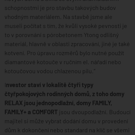
schopnostmi je pro stavbu takových budov
vhodným materiálem. Na stavbě jsme ale
museli počítat s tím, že kvůli vysoké pevnosti je
to v porovnání s pórobetonem Ytong odlišný
materiál, hlavně v oblasti zpracování, jiné je také
kotvení. Pro úpravu rozměrů bylo nutné použít
diamantové kotouče v ručním el. nářadí nebo
kotoučovou vodou chlazenou pilu.“
I
nvestor staví v lokalitě čtyři typy
čtyřpokojových rodinných domů, z toho domy
RELAX jsou jednopodlažní, domy FAMILY,
FAMILY+ a COMFORT
jsou dvoupodlažní. Budoucí
majitel si může vybrat dodání domu v provedení
dům k dokončení nebo standard na klíč se všemi