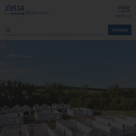
Newsroom
xella.cz