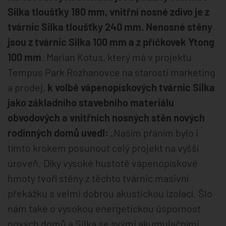
Silka tloušťky 180 mm, vnitřní nosné zdivo je z
tvárnic Silka tloušťky 240 mm. Nenosné stěny
jsou z tvárnic Silka 100 mm a z příčkovek Ytong
100 mm
. Marian Kotus, který má v projektu
Tempus Park Rozhanovce na starosti marketing
a prodej,
k volbě vápenopískových tvárnic Silka
jako základního stavebního materiálu
obvodových a vnitřních nosných stěn nových
rodinných domů uvedl:
„Naším přáním bylo i
tímto krokem posunout celý projekt na vyšší
úroveň. Díky vysoké hustotě vápenopískové
hmoty tvoří stěny z těchto tvárnic masivní
překážku s velmi dobrou akustickou izolací. Šlo
nám také o vysokou energetickou úspornost
nových domů a Silka se svými akumulačními