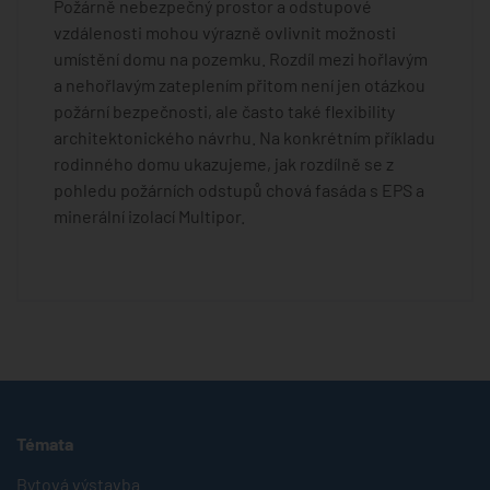
Požárně nebezpečný prostor a odstupové
vzdálenosti mohou výrazně ovlivnit možnosti
umístění domu na pozemku. Rozdíl mezi hořlavým
a nehořlavým zateplením přitom není jen otázkou
požární bezpečnosti, ale často také flexibility
architektonického návrhu. Na konkrétním příkladu
rodinného domu ukazujeme, jak rozdílně se z
pohledu požárních odstupů chová fasáda s EPS a
minerální izolací Multipor.
Témata
Bytová výstavba