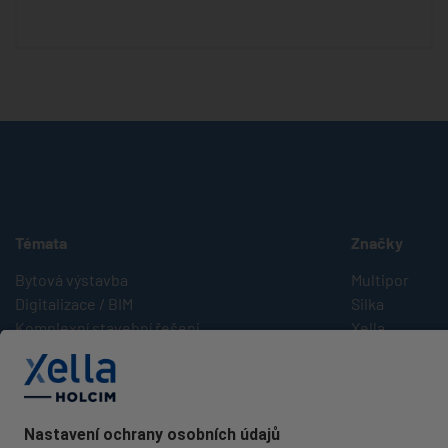
Témata
Značky
Bytová výstavba
Multipor
Digitalizace / BIM
Silka
Komplexní stavební řešení
Xella
Nebytová výstavba
Ytong
Novinky v Xelle
Průmyslové budovy
Reference
Rekonstrukce