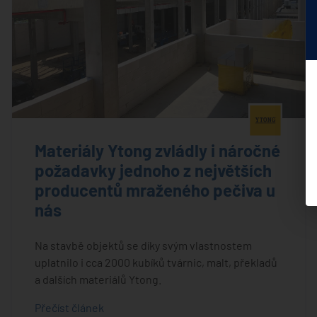
®
Materiály Ytong zvládly i náročné
požadavky jednoho z největších
producentů mraženého pečiva u
nás
Na stavbě objektů se díky svým vlastnostem
uplatnilo i cca 2000 kubíků tvárnic, malt, překladů
a dalších materiálů Ytong.
Přečíst článek