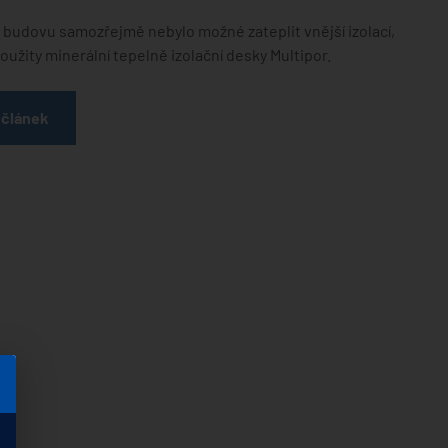
 budovu samozřejmě nebylo možné zateplit vnější izolací,
použity minerální tepelně izolační desky Multipor.
 článek