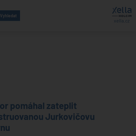
xella.cz
or pomáhal zateplit
struovanou Jurkovičovu
rnu