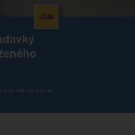
®
žadavky
aženého
a dalších materiálů Ytong.