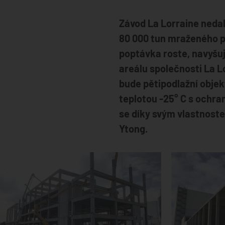
Závod La Lorraine nedal
80 000 tun mraženého p
poptávka roste, navyšuj
areálu společnosti La Lo
bude pětipodlažní objekt
teplotou -25° C s ochr
se díky svým vlastnoste
Ytong.