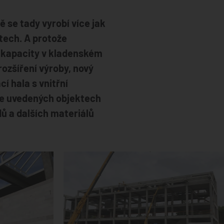
 se tady vyrobí více jak
tech. A protože
í kapacity v kladenském
rozšíření výroby, nový
í hala s vnitřní
še uvedených objektech
dů a dalších materiálů