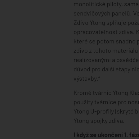
monolitické piloty, sama
sendvičových panelů. Ve
Zdivo Ytong splňuje pož
opracovatelnost zdiva. 
které se potom snadno pr
zdivo z tohoto materiál
realizovanými a osvědčen
důvod pro další etapy ni
výstavby.“
Kromě tvárnic Ytong Klas
použity tvárnice pro nos
Ytong U-profily (skryté 
Ytong spojky zdiva.
I když se ukončení 1. fá