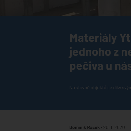
Materiály Y
jednoho z n
pečiva u ná
Na stavbě objektů se díky svým
Dominik Rašek •
20. 1. 2020