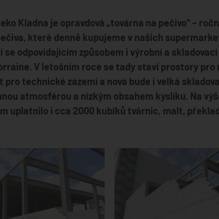
eko Kladna je opravdová „továrna na pečivo“ – ročně
ečiva, které denně kupujeme v našich supermarke
í se odpovídajícím způsobem i výrobní a skladovac
rraine. V letošním roce se tady staví prostory pro 
 pro technické zázemí a nová bude i velká skladovac
annou atmosférou a nízkým obsahem kyslíku. Na vý
m uplatnilo i cca 2000 kubíků tvárnic, malt, překla