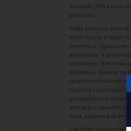
listopadu 2018 a o rok po
ukončena.
Podle zástupce generální
hlavní výzvou projekt 4
projektu je i vybudování
komunikací. V první etap
technologií. Bylo třeba 
požadavky, kladené na s
řešení konstrukčních st
rozšíření v budoucnu. V
požadavkům na samonosné
energií je u takového pr
linka, začleněná do hmoto
Jan Tinka, manažer pro k