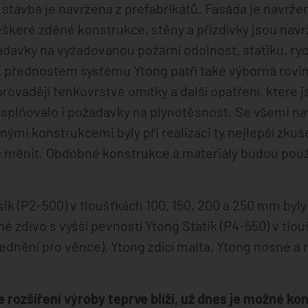
 stavba je navržena z prefabrikátů. Fasáda je navrž
škeré zděné konstrukce, stěny a přizdívky jsou nav
adavky na vyžadovanou požární odolnost, statiku, ry
K přednostem systému Ytong patří také výborná rovi
ovádějí tenkovrstvé omítky a další opatření, které 
u splňovalo i požadavky na plynotěsnost. Se všemi n
ými konstrukcemi byly při realizaci ty nejlepší zkuše
c měnit. Obdobné konstrukce a materiály budou použit
ik (P2-500) v tloušťkách 100, 150, 200 a 250 mm byl
né zdivo s vyšší pevností Ytong Statik (P4-550) v tl
bednění pro věnce), Ytong zdící malta, Ytong nosné a
ze rozšíření výroby teprve blíží, už dnes je možné k