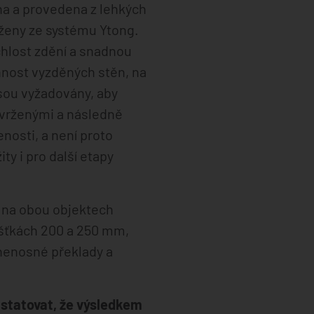
ena a provedena z lehkých
rženy ze systému Ytong.
chlost zdění a snadnou
nnost vyzděných stěn, na
jsou vyžadovány, aby
avrženými a následně
nosti, a není proto
y i pro další etapy
y na obou objektech
oušťkách 200 a 250 mm,
 nenosné překlady a
onstatovat, že výsledkem