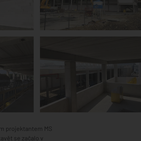
lním projektantem MS
tavět se začalo v