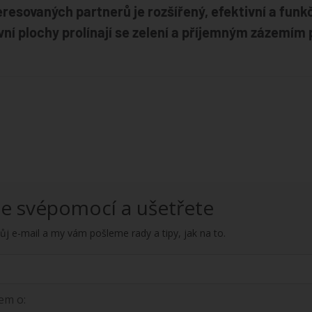
resovaných partnerů je rozšířený, efektivní a funkč
vní plochy prolínají se zelení a příjemným zázemí
te svépomocí a ušetřete
ůj e-mail a my vám pošleme rady a tipy, jak na to.
em o: