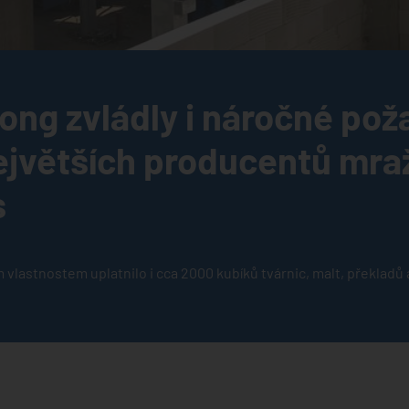
tong zvládly i náročné po
ejvětších producentů mr
s
 vlastnostem uplatnilo i cca 2000 kubíků tvárnic, malt, překladů 