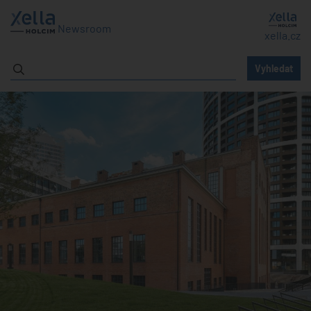
Newsroom
xella.cz