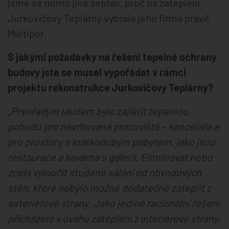
jsme se mimo jiné zeptali, proč na zateplení
Jurkovičovy Teplárny vybrala jeho firma právě
Multipor.
S jakými požadavky na řešení tepelné ochrany
budovy jste se musel vypořádat v rámci
projektu rekonstrukce Jurkovičovy Teplárny?
„Prvořadým úkolem bylo zajistit tepelnou
pohodu pro navrhovaná pracoviště – kanceláře a
pro prostory s krátkodobým pobytem, ​​jako jsou
restaurace a kavárna s galerií. Eliminovat nebo
zcela vyloučit studené sálání od obvodových
stěn, které nebylo možné dodatečně zateplit z
exteriérové ​​strany. Jako jediné racionální řešení
přicházelo v úvahu zateplení z interiérové ​​strany,