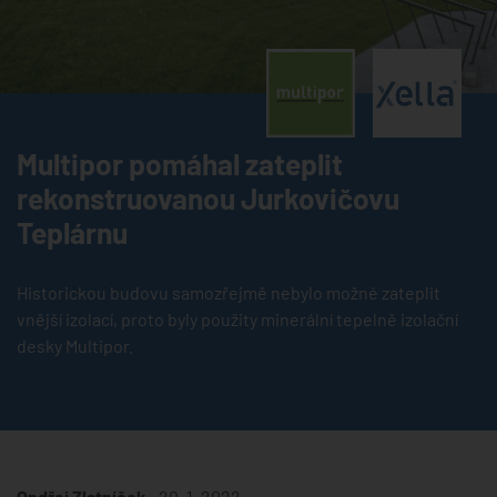
®
Multipor pomáhal zateplit
rekonstruovanou Jurkovičovu
Teplárnu
Historickou budovu samozřejmě nebylo možné zateplit
vnější izolací, proto byly použity minerální tepelně izolační
desky Multipor.
Ondřej Zlatníček •
20. 1. 2022