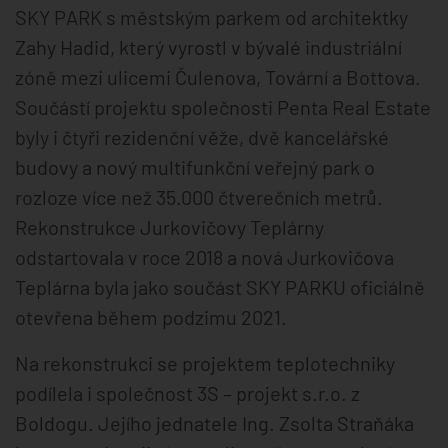
SKY PARK s městským parkem od architektky
Zahy Hadid, který vyrostl v bývalé industriální
zóně mezi ulicemi Čulenova, Tovární a Bottova.
Součástí projektu společnosti Penta Real Estate
byly i čtyři rezidenční věže, dvě kancelářské
budovy a nový multifunkční veřejný park o
rozloze více než 35.000 čtverečních metrů.
Rekonstrukce Jurkovičovy Teplárny
odstartovala v roce 2018 a nová Jurkovičova
Teplárna byla jako součást SKY PARKU oficiálně
otevřena během podzimu 2021.
Na rekonstrukci se projektem teplotechniky
podílela i společnost 3S – projekt s.r.o. z
Boldogu. Jejího jednatele Ing. Zsolta Straňáka