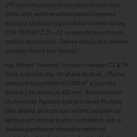
„Při vnitřním zateplení obvodových stěn bylo
třeba řešit velké množství detailů (tepelné
mosty) z hlediska hygienického kritéria normy
ČSN 73 0540-2 ​​Z1 + Z2 na nejnižší povrchovou
teplotu konstrukce. Takové detaily byly během
výstavby hodně krát řešeny.“
Ing. Róbert Turanský, Product manager CZ & SK
Xella, k slovům Ing. Straňáka dodává:
„Plocha
2
zateplení byla přibližně 5000 m
a tloušťka
izolace z Multiporu je 100 mm. Rekonstrukce
Jurkovičovy Teplárny byla pro desky Multipor
jako dělaná, protože toto vnitřní zateplení se
aplikuje při obnově budov v případech, kdy je
budova památkově chráněna nebo má