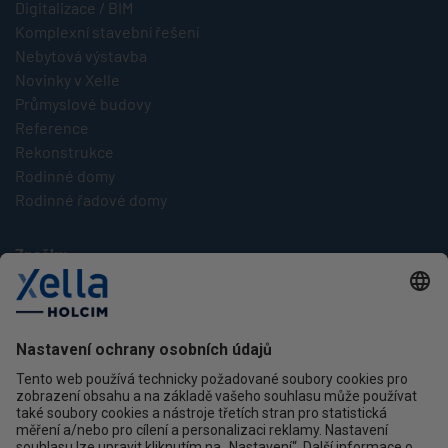
Digitalizace / BIM
Komplexní stavební řešení
Nebytová výstavba
Novinky v Xelle
Průmyslové budovy
Reference
Rekonstrukce
Rodinné domy
Rodinné řadové domy
Značky
Multipor
Silka
Xella
Ytong
Kontakt