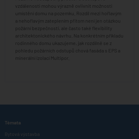
vzdálenosti mohou výrazně ovlivnit možnosti
umístění domu na pozemku. Rozdíl mezi hořlavým
a nehořlavým zateplením přitom není jen otázkou
požární bezpečnosti, ale často také flexibility
architektonického návrhu. Na konkrétním příkladu
rodinného domu ukazujeme, jak rozdílně se z
pohledu požárních odstupů chová fasáda s EPS a
minerální izolací Multipor.
Témata
Bytová výstavba