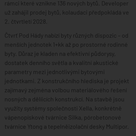
rámci které vznikne 136 nových bytů. Developer
už zahájil prodej bytů, kolaudaci předpokládá ve
2. čtvrtletí 2028.
Čtvrť Pod Hády nabízí byty různých dispozic – od
menších jednotek 1+kk až po prostorné rodinné
byty. Důraz je kladen na efektivní půdorysy,
dostatek denního světla a kvalitní akustické
parametry mezi jednotlivými bytovými
jednotkami. Z konstrukčního hlediska je projekt
zajímavý zejména volbou materiálového řešení
nosných a dělíicích konstrukcí. Na stavbě jsou
využity systémy společnosti Xella, konkrétně
vápenopískové tvárnice Silka, pórobetonové
tvárnice Ytong a tepelněizolační desky Multipor.