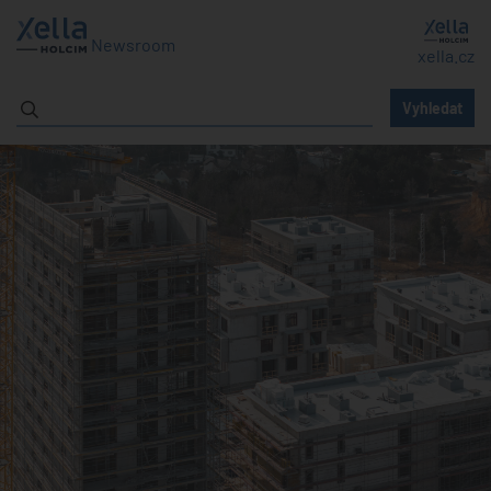
Newsroom
xella.cz