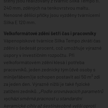
stěny jsou realizovány z tvárnic Silka Tempo tl.
240 mm, zděných na tenkovrstvou maltu.
Nenosné dělíicí příčky jsou vyzděny tvárnicemi
Silka E 120 mm.
Velkoformátové zdění šetří čas i pracovníky
Vápenopískové tvárnice Silka Tempo zkrátí čas
zdění o šedesát procent, což umožňuje výrazné
úspory v investičním rozpočtu. Při
velkoformátovém zdění klesá i potřeba
pracovníků, jeden zednický tým (dvě osoby s
minijeřábem) je schopen postavit asi 50 m² zdi
za jeden den. Výrazně nižší je také fyzické
zatížení zedníků.
„Podle srovnávacích parametrů
vychází směrná pracnost u standardní
keramické cihly až šestinásobně vyšší oproti