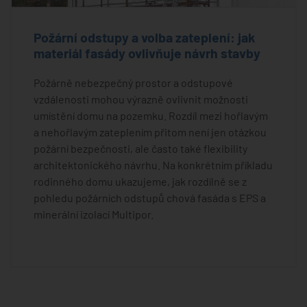
Požární odstupy a volba zateplení: jak
materiál fasády ovlivňuje návrh stavby
Požárně nebezpečný prostor a odstupové
vzdálenosti mohou výrazně ovlivnit možnosti
umístění domu na pozemku. Rozdíl mezi hořlavým
a nehořlavým zateplením přitom není jen otázkou
požární bezpečnosti, ale často také flexibility
architektonického návrhu. Na konkrétním příkladu
rodinného domu ukazujeme, jak rozdílně se z
pohledu požárních odstupů chová fasáda s EPS a
minerální izolací Multipor.