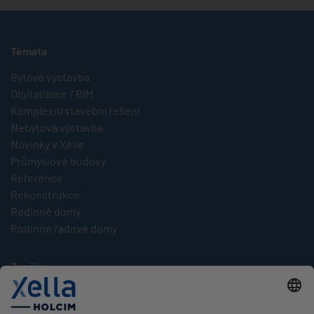
Témata
Bytová výstavba
Digitalizace / BIM
Komplexní stavební řešení
Nebytová výstavba
Novinky v Xelle
Průmyslové budovy
Reference
Rekonstrukce
Rodinné domy
Rodinné řadové domy
Značky
Multipor
Silka