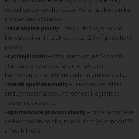
dopad systémového řešení Xella na ekonomiku
a organizaci výstavby:
• více obytné plochy
– díky subtilnější nosné
konstrukci vznikl zisk více než 120 m² podlahové
plochy,
• rychlejší zdění
– nižší pracnost (až 6× oproti
standardní keramice) znamená kratší
harmonogram a nižší náklady na pracovní sílu,
• menší spotřeba malty
– tenkovrstvé zdění
snižuje materiálovou náročnost i logistické
zatížení staveniště,
• optimalizace provozu stavby
– odpadá potřeba
velkokapacitního sila, manipulace je jednodušší
a flexibilnější.