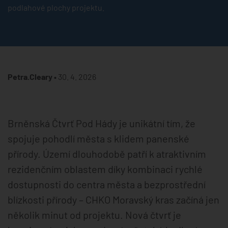
podlahové plochy projektu.
Petra.Cleary •
30. 4. 2026
Brněnská Čtvrť Pod Hády je unikátní tím, že
spojuje pohodlí města s klidem panenské
přírody. Území dlouhodobě patří k atraktivním
rezidenčním oblastem díky kombinaci rychlé
dostupnosti do centra města a bezprostřední
blízkosti přírody – CHKO Moravský kras začíná jen
několik minut od projektu. Nová čtvrť je