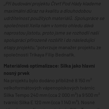
„Při budování projektu Čtvrť Pod Hády klademe
maximální důraz na kvalitu a dlouhodobou
udržitelnost použitých materiálů. Spolupráce se
společností Xella nám v tomto ohledu dává
naprostou jistotu, proto jsme se rozhodli naši
spolupráci přirozeně rozšířit i do následující
etapy projektu,“
potvrzuje manažer projektu ze
společnosti Trikaya Filip Bednařík.
Materiálová optimalizace: Silka jako hlavní
nosný prvek
Na projektu bylo dodáno přibližně 8 150 m²
velkoformátových vápenopískových tvárnic
Silka Tempo 240 mm (cca 2 000 m³) a 9 500 m²
tvárnic Silka E 120 mm (cca 1 140 m³). Nosné