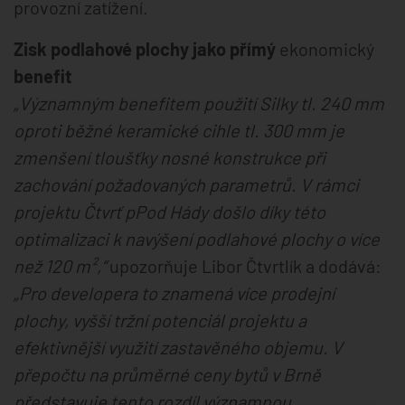
provozní zatížení.
Zisk podlahové plochy jako přímý
ekonomický
benefit
„Významným benefitem použití Silky tl. 240 mm
oproti běžné keramické cihle tl. 300 mm je
zmenšení tloušťky nosné konstrukce při
zachování požadovaných parametrů. V rámci
projektu Čtvrť pPod Hády došlo díky této
optimalizaci k navýšení podlahové plochy o více
než 120 m²,“
upozorňuje Libor Čtvrtlík a dodává:
„Pro developera to znamená více prodejní
plochy, vyšší tržní potenciál projektu a
efektivnější využití zastavěného objemu. V
přepočtu na průměrné ceny bytů v Brně
představuje tento rozdíl významnou