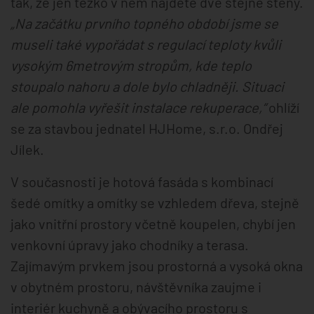
tak, že jen těžko v něm najdete dvě stejné stěny.
„Na začátku prvního topného období jsme se
museli také vypořádat s regulací teploty kvůli
vysokým 6metrovým stropům, kde teplo
stoupalo nahoru a dole bylo chladněji. Situaci
ale pomohla vyřešit instalace rekuperace,“
ohlíží
se za stavbou jednatel HJHome, s.r.o. Ondřej
Jílek.
V současnosti je hotová fasáda s kombinací
šedé omítky a omítky se vzhledem dřeva, stejně
jako vnitřní prostory včetně koupelen, chybí jen
venkovní úpravy jako chodníky a terasa.
Zajímavým prvkem jsou prostorná a vysoká okna
v obytném prostoru, návštěvníka zaujme i
interiér kuchyně a obývacího prostoru s