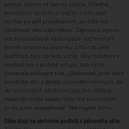
pokoje, ložnice se šatnou a půda. Ohledně
stavebního systému si majitel a jeho paní
nechali poradit projektantem, protože mu
důvěřovali jako odborníkovi. Zajímavou výzvou
zde byl požadavek na bungalov, což hned při
prvním setkání na pozemku, z důvodu jeho
svažitosti, byla opravdu výzva. Díky myšlence s
mezipatrem v podobě vstupu, tato výzva
dostávala postupně tvar.
„Diskutovali jsme spíše
estetické věci a detaily rozmístění místností, ale
do technických záležitostí jako jsou základy,
materiály hrubé stavby nebo jiné konstrukční
prvky jsme nezasahovali,“
říká majitel domu.
Dům stojí na aktivním podloží z pěnového skla