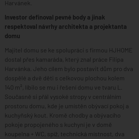
Harvánek.
Investor definoval pevné body a jinak
respektoval návrhy architekta a projektanta
domu
Majitel domu se ke spolupráci s firmou HJHOME
dostal přes kamaráda, který znal práce Filipa
Harvánka. Jeho cílem bylo postavit dům pro dva
dospělé a dvě děti s celkovou plochou kolem
140 m², líbilo se mu i řešení domu ve tvaru L.
Současně si přál vysoké stropy v centrálním
prostoru domu, kde je umístěn obývací pokoj a
kuchyňský kout. Kromě chodby a obývacího
pokoje propojeného s kuchyní je v domě
koupelna + WC, spíž, technická místnost, dva