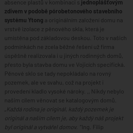
absence plastů v kombinaci s
jednoplášťovým
zdivem v podobě pórobetonového stavebního
systému Ytong
a originálním založení domu na
vrstvě izolace z pěnového skla, která je
umístěna pod základovou deskou. Toto v našich
podmínkách ne zcela běžné řešení už firma
úspěšně realizovala i u jiných rodinných domů,
přesto byla stavba domu ve Vojicích specifická.
Pěnové sklo se tady nepokládalo na rovný
pozemek, ale ve svahu, což na projekt i
provedení kladlo vysoké nároky. ,, Nikdy nebylo
našim cílem věnovat se katalogovým domů.
„
Každá rodina je originál, každý pozemek je
originál a našim cílem je, aby každý náš projekt
byl originál a vytvářel domov. “
Ing. Filip