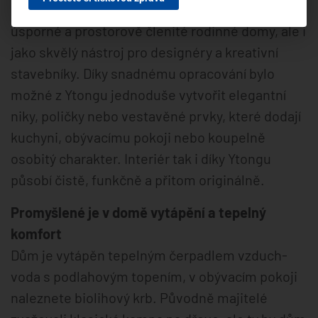
spolehlivý konstrukční materiál pro energeticky
úsporné a prostorově členité rodinné domy, ale i
jako skvělý nástroj pro designéry a kreativní
stavebníky. Díky snadnému opracování bylo
možné z Ytongu jednoduše vytvořit elegantní
niky, poličky nebo vestavěné prvky, které dodají
kuchyni, obývacímu pokoji nebo koupelně
osobitý charakter. Interiér tak i díky Ytongu
působí čistě, funkčně a přitom originálně.
Promyšlené je v domě vytápění a tepelný
komfort
Dům je vytápěn tepelným čerpadlem vzduch-
voda s podlahovým topením, v obývacím pokoji
naleznete biolihový krb. Původně majitelé