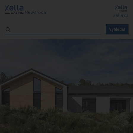
Newsroom
xella.cz