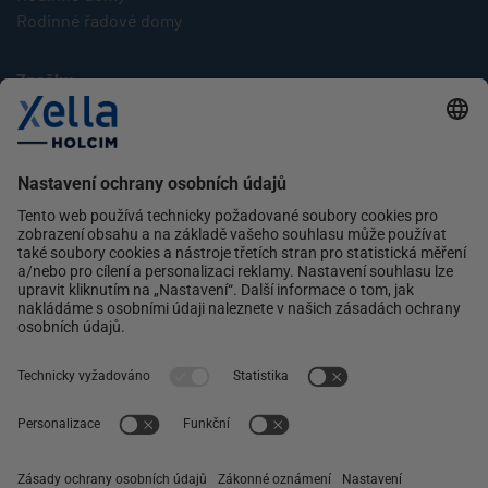
Rodinné řadové domy
Značky
Multipor
Silka
Xella
Ytong
Kontakt
Ochrana osobních údajů
facebook
instagram
linkedin