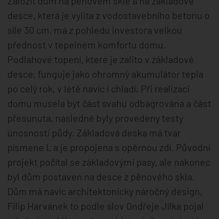
Založit dům na pěnovém skle a na základové
desce, která je vylita z vodostavebního betonu o
síle 30 cm, má z pohledu investora velkou
přednost v tepelném komfortu domu.
Podlahové topení, které je zalito v základové
desce, funguje jako ohromný akumulátor tepla
po celý rok, v létě navíc i chladí. Při realizaci
domu musela být část svahu odbagrována a část
přesunuta, následně byly provedeny testy
únosnosti půdy. Základová deska má tvar
písmene L a je propojena s opěrnou zdí. Původní
projekt počítal se základovými pasy, ale nakonec
byl dům postaven na desce z pěnového skla.
Dům má navíc architektonicky náročný design,
Filip Harvánek to podle slov Ondřeje Jílka pojal