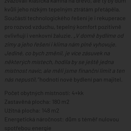
zvažovali klasická kamna na dřevo, ale ty by dům
kvůli jeho nízkým tepelným ztrátám přetápěla.
Součástí technologického řešení je i rekuperace
pro rozvod vzduchu, tepelný komfort pozitivně
ovlivňují i venkovní žaluzie.
„V domě bydlíme od
zimy a jeho řešení i klima nám plně vyhovuje.
Jediné, co bych změnil, je více zásuvek na
některých místech, hodila by se ještě jedna
místnost navíc, ale měli jsme finanční limit a ten
nás nepustil,“
hodnotí nové bydlení pan majitel.
Počet obytných místností: 4+kk
Zastavěná plocha: 180 m2
Užitná plocha: 148 m2
Energetická náročnost: dům s téměř nulovou
spotřebou energie