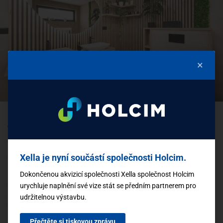
×
Jednovrstvové zdivo z tvárnic Ytong Lambda YQ
450 mm splnilo i požadavek na nízkou
energetickou náročnost domu
Xella je nyní součástí společnosti Holcim.
Obvodová zdivo domu je z tepelněizolačních
Dokončenou akvizicí společnosti Xella společnost Holcim
tvárnic Ytong Lambda YQ 450 bez dodatečného
urychluje naplnění své vize stát se předním partnerem pro
udržitelnou výstavbu.
zateplení, vnitřní příčky jsou z příčkovek Ytong.
Pórobeton Ytong se taky projevil nejen jako
Přečtěte si tiskovou zprávu