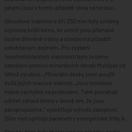
jakými jsou v tomto případě okna na terasu. .
Obvodové tvárnice o šíři 250 mm byly zvoleny
zejména kvůli tomu, že uvnitř jsou přiznané
nosné dřevěné trámy a stavba má působit
odlehčeným dojmem. Pro zvýšení
tepelněizolačních vlastností bylo zvoleno
zateplení pomocí minerálních desek Multipor od
téhož výrobce. „Minerální desky jsem použil
kvůli jejich tvarové stálosti. Jsou mnohem
méně náchylné na poškození. Také pomáhají
udržet zdravé klima v domě tím, že jsou
paropropustné,“ vysvětluje výhodu zateplení.
Dům nyní splňuje parametry energetické třídy A.
Stropní dílce byly zhotovené na zakázku podle