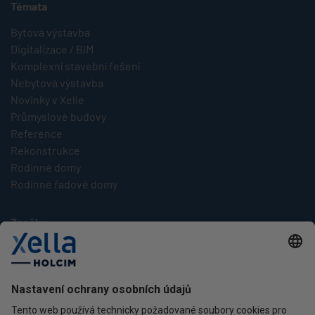
Témata
Bytová výstavba
Digitalizace / BIM
Komplexní stavební řešení
Nebytová výstavba
Novinky v Xelle
Průmyslové budovy
Reference
Rekonstrukce
Rodinné domy
Rodinné řadové domy
Značky
Multipor
Silka
Xella
Ytong