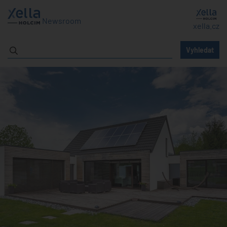
Newsroom
xella.cz