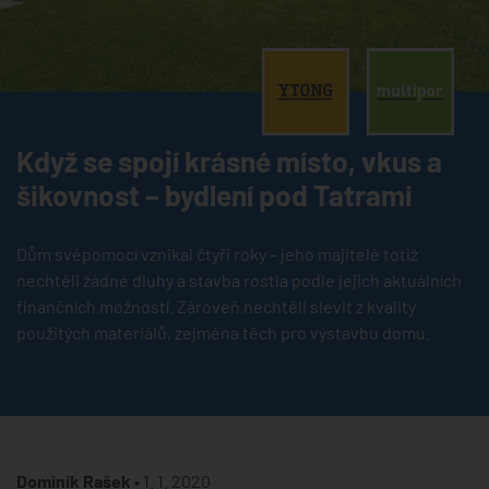
®
Když se spojí krásné místo, vkus a
šikovnost – bydlení pod Tatrami
Dům svépomocí vznikal čtyři roky – jeho majitelé totiž
nechtěli žádné dluhy a stavba rostla podle jejich aktuálních
finančních možností. Zároveň nechtěli slevit z kvality
použitých materiálů, zejména těch pro výstavbu domu.
Dominik Rašek •
1. 1. 2020