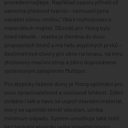
provedení nejlépe. Například úsporu přináší už
samotná přesnost tvárnic – nemuseli jsme
nanášet silnou omítku,“ říká k rozhodování o
materiálech majitel. Důvodů pro Ytong bylo
hned několik – stavba je členěna do dvou
propojených bloků a má řadu atypických prvků –
šestimetrové otvory pro okno na terasu, na míru
zhotovený masivní strop a zdivo doprovázené
systémovým zateplením Multipor.
Pro atypicky řešené domy je Ytong optimální pro
svou opracovatelnost a současně lehkost. Zdění
zvládne i laik a navíc se uspoří stavební materiál,
který se upotřebí téměř všechen, vzniká
minimum odpadu. Systém umožňuje také řešit
bez bednění atypicky velké stavební otvory,