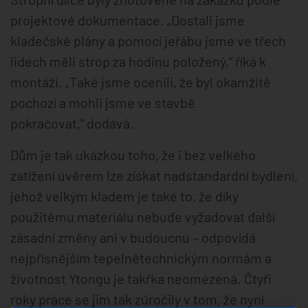
projektové dokumentace. „Dostali jsme
kladečské plány a pomocí jeřábu jsme ve třech
lidech měli strop za hodinu položený,“ říká k
montáži. „Také jsme ocenili, že byl okamžitě
pochozí a mohli jsme ve stavbě
pokračovat,“ dodává.
Dům je tak ukázkou toho, že i bez velkého
zatížení úvěrem lze získat nadstandardní bydlení,
jehož velkým kladem je také to, že díky
použitému materiálu nebude vyžadovat další
zásadní změny ani v budoucnu – odpovídá
nejpřísnějším tepelnětechnickým normám a
životnost Ytongu je takřka neomezená. Čtyři
roky práce se jim tak zúročily v tom, že nyní