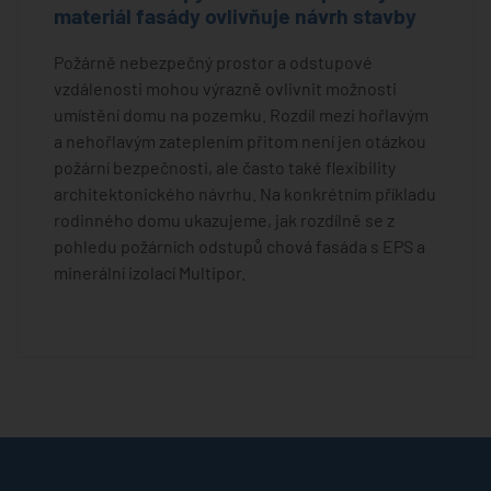
materiál fasády ovlivňuje návrh stavby
Požárně nebezpečný prostor a odstupové
vzdálenosti mohou výrazně ovlivnit možnosti
umístění domu na pozemku. Rozdíl mezi hořlavým
a nehořlavým zateplením přitom není jen otázkou
požární bezpečnosti, ale často také flexibility
architektonického návrhu. Na konkrétním příkladu
rodinného domu ukazujeme, jak rozdílně se z
pohledu požárních odstupů chová fasáda s EPS a
minerální izolací Multipor.