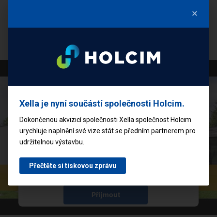
mohou desítky let spokojeně žít bez velkých
×
starostí se splácením domu či výměnou
opotřebeného zateplení.
K načtení služby YouTube Video
potřebujeme váš souhlas!
Xella je nyní součástí společnosti Holcim.
K vkládání videí využíváme službu třetí strany,
Dokončenou akvizicí společnosti Xella společnost Holcim
která může shromažďovat údaje o vaší aktivitě.
urychluje naplnění své vize stát se předním partnerem pro
Chcete-li toto video přehrát, přečtěte si
udržitelnou výstavbu.
podrobnosti a přijměte podmínky služby.
Přečtěte si tiskovou zprávu
Další informace
Přijmout
powered by
Usercentrics Consent Management