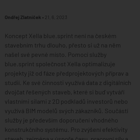
Ondřej Zlatníček •
21. 6. 2023
Koncept Xella blue.sprint není na českém
stavebním trhu dlouho, přesto si už na něm
našel své pevné místo. Pomocí služby
blue.sprint společnost Xella optimalizuje
projekty již od fáze předprojektových příprav a
studií. Ke své činnosti využívá data z digitálních
dvojčat řešených staveb, které si buď vytváří
vlastními silami z 2D podkladů investorů nebo
využívá BIM modelů svých zákazníků. Součástí
služby je především doporučení vhodného
konstrukčního systému. Pro zvýšení efektivity
staveb, zejména v úspoře času, pracovní síly a