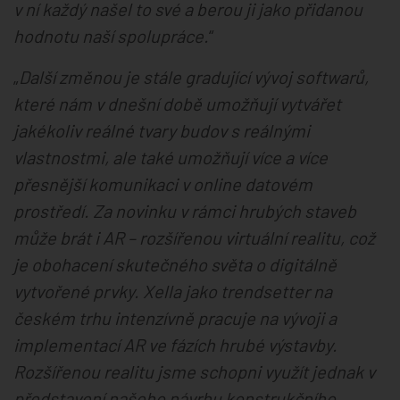
v ní každý našel to své a berou ji jako přidanou
hodnotu naší spolupráce.
“
„
Další změnou je stále gradující vývoj softwarů,
které nám v dnešní době umožňují vytvářet
jakékoliv reálné tvary budov s reálnými
vlastnostmi, ale také umožňují více a více
přesnější komunikaci v online datovém
prostředí. Za novinku v rámci hrubých staveb
může brát i AR – rozšířenou virtuální realitu, což
je obohacení skutečného světa o digitálně
vytvořené prvky. Xella jako trendsetter na
českém trhu intenzívně pracuje na vývoji a
implementací AR ve fázích hrubé výstavby.
Rozšířenou realitu jsme schopni využít jednak v
představení našeho návrhu konstrukčního