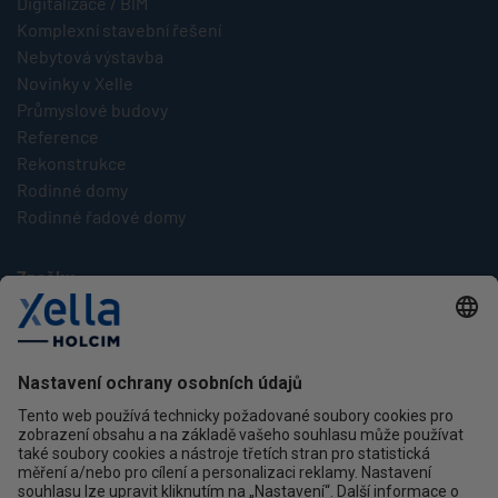
Digitalizace / BIM
Komplexní stavební řešení
Nebytová výstavba
Novinky v Xelle
Průmyslové budovy
Reference
Rekonstrukce
Rodinné domy
Rodinné řadové domy
Značky
Multipor
Silka
Xella
Ytong
Kontakt
Ochrana osobních údajů