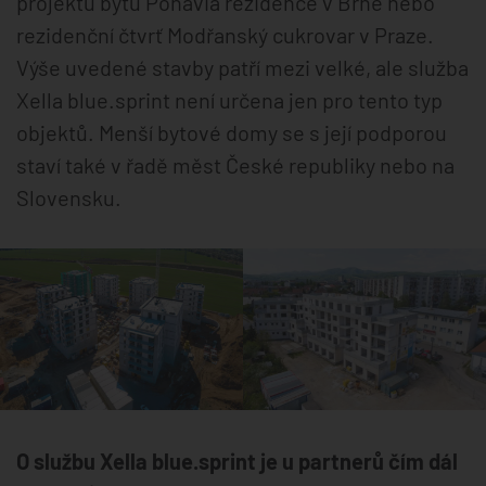
projektu bytů Ponavia rezidence v Brně nebo
rezidenční čtvrť Modřanský cukrovar v Praze.
Výše uvedené stavby patří mezi velké, ale služba
Xella blue.sprint není určena jen pro tento typ
objektů. Menší bytové domy se s její podporou
staví také v řadě měst České republiky nebo na
Slovensku.
O službu Xella blue.sprint je u partnerů čím dál