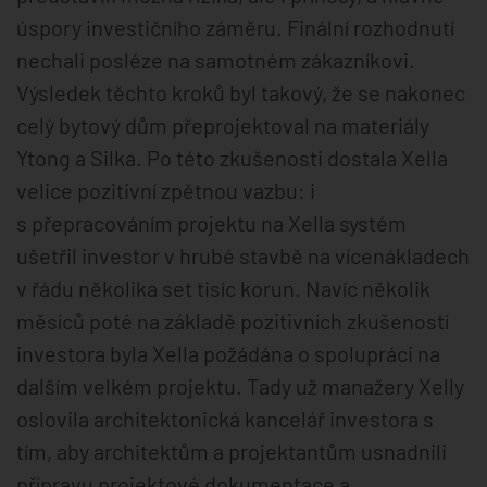
úspory investičního záměru. Finální rozhodnutí
nechali posléze na samotném zákazníkovi.
Výsledek těchto kroků byl takový, že se nakonec
celý bytový dům přeprojektoval na materiály
Ytong a Silka. Po této zkušenosti dostala Xella
velice pozitivní zpětnou vazbu: i
s přepracováním projektu na Xella systém
ušetřil investor v hrubé stavbě na vícenákladech
v řádu několika set tisíc korun. Navíc několik
měsíců poté na základě pozitivních zkušeností
investora byla Xella požádána o spolupráci na
dalším velkém projektu. Tady už manažery Xelly
oslovila architektonická kancelář investora s
tím, aby architektům a projektantům usnadnili
přípravu projektové dokumentace a