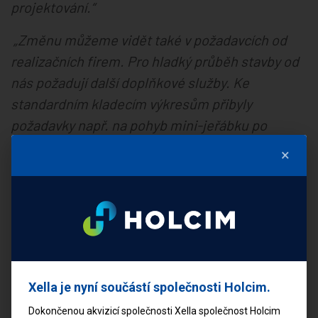
projektování.“
„Změnu můžeme vidět také v požadavcích od
realizačních firem. Pro hladký průběh stavby od
nás požadují další doplňkové služby. Ke
standardním kladecím výkresům přibyly
požadavky např. na pohyb mini-jeřábku po
stavbě, umístění palet materiálu pro statiky
×
nebo rozmístění stojek stěnových systémů pro
koordinaci s betonáři stropů.“
říká Ing. Peter
Baláži, technický poradce společnosti Xella
Slovensko.
BIM modely Xella pomáhají stavět řadu
menších i velkých projektů
Xella je nyní součástí společnosti Holcim.
Dokončenou akvizicí společnosti Xella společnost Holcim