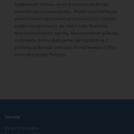
vzdálenosti mohou výrazně ovlivnit možnosti
umístění domu na pozemku. Rozdíl mezi hořlavým
a nehořlavým zateplením přitom není jen otázkou
požární bezpečnosti, ale často také flexibility
architektonického návrhu. Na konkrétním příkladu
rodinného domu ukazujeme, jak rozdílně se z
pohledu požárních odstupů chová fasáda s EPS a
minerální izolací Multipor.
Témata
Bytová výstavba