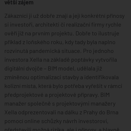
větší zájem
Zákazníci ji už dobře znají a její konkrétní přínosy
si investoři, architekti či realizační firmy rychle
ověří již na prvním projektu. Dobře to ilustruje
příklad z loňského roku, kdy tady byla naplno
rozvinutá pandemická situace. Pro jednoho
investora Xella na základě poptávky vytvořila
digitální dvojče – BIM model, udělala již
zmíněnou optimalizaci stavby a identifikovala
kolizní místa, která bylo potřeba vyřešit v rámci
předprojektové a projektové přípravy. BIM
manažer společně s projektovými manažery
Xella odprezentovali na dálku z Prahy do Brna
pomocí online schůzky návrh investorovi,
představili možná rizika, ale i přínosy, a hlavně