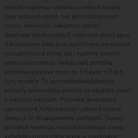
velkoformátovou výstavbu u velkých staveb
typu bytových domů, hal, administrativních
budov, nemocnic, nákupních center,
developerských projektů rodinných domů apod.
S konceptem Xella blue.sprint navíc nerealizuje
jen samonosné stěny, ale i vyzdívky skeletů
nebo požární stěny. Velkou část portfolia
představují bytové domy do 3-5 pater s 3 až 5
byty na patře. To jsou nejžádanější bytové
projekty dnešní doby, protože se úspěšně staví i
v menších městech. Pro velké developery
samozřejmě Xella realizuje i výškové bytové
domy i s 12-16 nadzemními podlažími. Stavby
primárně navrhuje z velkoformátových prvků,
vyžadující strojní zdění, které je maximálně