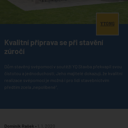
®
Kvalitní příprava se při stavění
zúročí
Dům stavěný svépomocí v soutěži YQ Stavba překvapil svou
čistotou a jednoduchostí. Jeho majitelé dokazují, že kvalitní
realizace svépomocí je možná i pro lidi stavebnictvím
předtím zcela „nepolíbené“.
Dominik Rašek •
1. 1. 2020