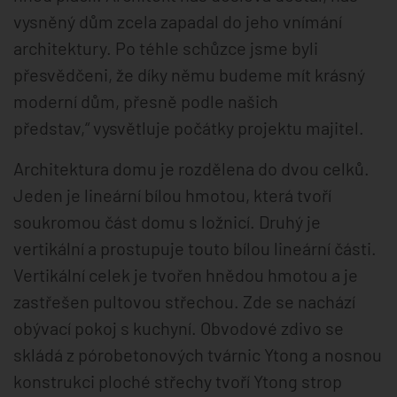
vysněný dům zcela zapadal do jeho vnímání
architektury. Po téhle schůzce jsme byli
přesvědčeni, že díky němu budeme mít krásný
moderní dům, přesně podle našich
představ,“ vysvětluje počátky projektu majitel.
Architektura domu je rozdělena do dvou celků.
Jeden je lineární bílou hmotou, která tvoří
soukromou část domu s ložnicí. Druhý je
vertikální a prostupuje touto bílou lineární části.
Vertikální celek je tvořen hnědou hmotou a je
zastřešen pultovou střechou. Zde se nachází
obývací pokoj s kuchyní. Obvodové zdivo se
skládá z pórobetonových tvárnic Ytong a nosnou
konstrukci ploché střechy tvoří Ytong strop