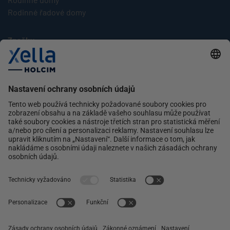
Rodinné řadové domy
Značky
Multipor
Silka
Xella
Ytong
Kontakt
Ochrana osobních údajů
facebook
instagram
linkedin