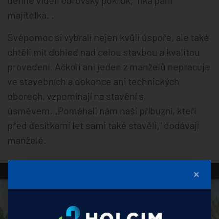
majitelka. .
Svépomoc si vybrali nejen kvůli úspoře, ale také
chtěli mít dohled nad celou stavbou a kvalitou
provedení. Ačkoli ani jeden z manželů nepracuje
ve stavebních a dokonce ani technických
oborech, vzpomínají na stavění s
úsměvem. „Pomáhali nám naši příbuzní, kteří
před desítkami let sami také stavěli,“ dodávají
manželé.
×
K načtení služby YouTube Video
potřebujeme váš souhlas!
K vkládání videí využíváme službu třetí strany,