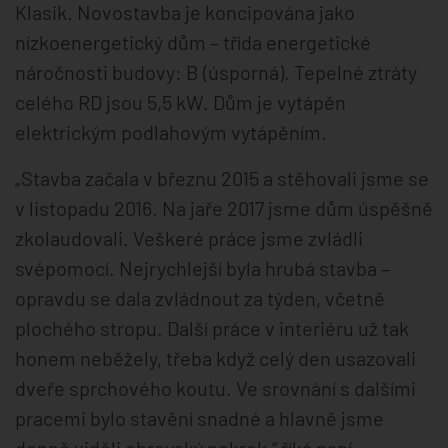
Klasik. Novostavba je koncipována jako
nízkoenergetický dům – třída energetické
náročnosti budovy: B (úsporná). Tepelné ztráty
celého RD jsou 5,5 kW. Dům je vytápěn
elektrickým podlahovým vytápěním.
„Stavba začala v březnu 2015 a stěhovali jsme se
v listopadu 2016. Na jaře 2017 jsme dům úspěšně
zkolaudovali. Veškeré práce jsme zvládli
svépomocí. Nejrychlejší byla hrubá stavba –
opravdu se dala zvládnout za týden, včetně
plochého stropu. Další práce v interiéru už tak
honem neběžely, třeba když celý den usazovali
dveře sprchového koutu. Ve srovnání s dalšími
pracemi bylo stavění snadné a hlavně jsme
denně viděli obrovský pokrok,“ říká paní