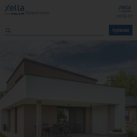
Newsroom
xella.cz