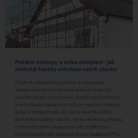
Požární odstupy a volba zateplení: jak
materiál fasády ovlivňuje návrh stavby
Požárně nebezpečný prostor a odstupové
vzdálenosti mohou výrazně ovlivnit možnosti
umístění domu na pozemku. Rozdíl mezi hořlavým
a nehořlavým zateplením přitom není jen otázkou
požární bezpečnosti, ale často také flexibility
architektonického návrhu. Na konkrétním příkladu
rodinného domu ukazujeme, jak rozdílně se z
pohledu požárních odstupů chová fasáda s EPS a