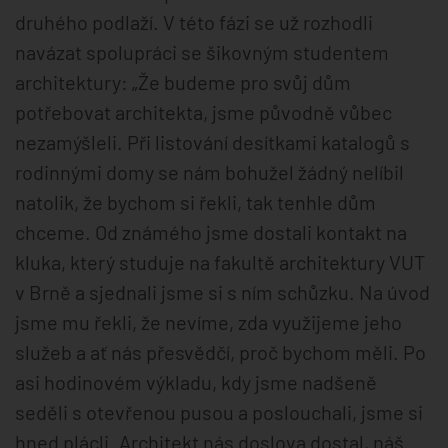
druhého podlaží. V této fázi se už rozhodli
navázat spolupráci se šikovným studentem
architektury: „Že budeme pro svůj dům
potřebovat architekta, jsme původně vůbec
nezamýšleli. Při listování desítkami katalogů s
rodinnými domy se nám bohužel žádný nelíbil
natolik, že bychom si řekli, tak tenhle dům
chceme. Od známého jsme dostali kontakt na
kluka, který studuje na fakultě architektury VUT
v Brně a sjednali jsme si s ním schůzku. Na úvod
jsme mu řekli, že nevíme, zda využijeme jeho
služeb a ať nás přesvědčí, proč bychom měli. Po
asi hodinovém výkladu, kdy jsme nadšeně
seděli s otevřenou pusou a poslouchali, jsme si
hned plácli. Architekt nás doslova dostal, náš