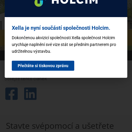
která může shromažďovat údaje o vaší aktivitě.
Chcete-li toto video přehrát, přečtěte si
podrobnosti a přijměte podmínky služby.
Xella je nyní součástí společnosti Holcim.
Další informace
Dokončenou akvizicí společnosti Xella společnost Holcim
urychluje naplnění své vize stát se předním partnerem pro
Přijmout
udržitelnou výstavbu.
powered by
Usercentrics Consent Management
Platform
Přečtěte si tiskovou zprávu
Sdílejte tento článek
Stavte svépomocí a ušetřete