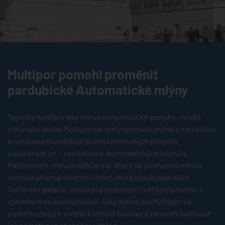
Multipor pomohl proměnit
pardubické Automatické mlýny
Tepelný komfort bez narušení historické podoby - lehké
minerální desky Multipor se staly součástí jedné z největších
a nejdiskutovanějších architektonických proměn
posledních let – revitalizace Automatických mlýnů v
Pardubicích. Industriální areál, který se postupně mění v
novou kulturně-obytnou čtvrť, dnes slouží jako sídlo
Gočárovy galerie, místo pro setkávání i veřejný prostor s
výhledem do budoucnosti. Díky materiálu Multipor se
podařilo zlepšit vnitřní komfort budovy a zároveň zachovat