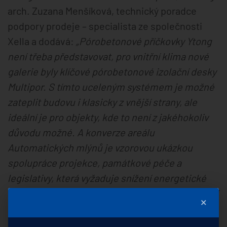
arch. Zuzana Menšíková, technický poradce
podpory prodeje – specialista ze společnosti
Xella a dodává:
„Pórobetonové příčkovky Ytong
není třeba představovat, pro vnitřní klima nové
galerie byly klíčové pórobetonové izolační desky
Multipor. S tímto uceleným systémem je možné
zateplit budovu i klasicky z vnější strany, ale
ideální je pro objekty, kde to není z jakéhokoliv
důvodu možné. A konverze areálu
Automatických mlýnů je vzorovou ukázkou
spolupráce projekce, památkové péče a
legislativy, která vyžaduje snížení energetické
náročnosti budov. Vlastnosti Multiporu umožňují
×
zateplit objekt z méně hodnotné strany budovy,
v tomto případě z interiéru. Díky dobré