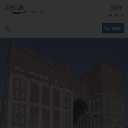
Newsroom
xella.cz