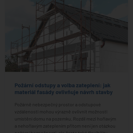
Požární odstupy a volba zateplení: jak
materiál fasády ovlivňuje návrh stavby
Požárně nebezpečný prostor a odstupové
vzdálenosti mohou výrazně ovlivnit možnosti
umístění domu na pozemku. Rozdíl mezi hořlavým
a nehořlavým zateplením přitom není jen otázkou
požární bezpečnosti, ale často také flexibility