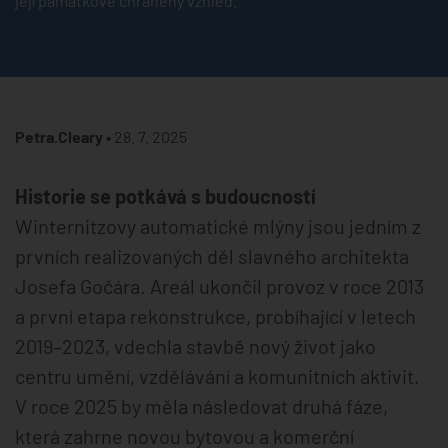
její památkově chráněný vzhled.
Petra.Cleary •
28. 7. 2025
Historie se potkává s budoucností
Winternitzovy automatické mlýny jsou jedním z
prvních realizovaných děl slavného architekta
Josefa Gočára. Areál ukončil provoz v roce 2013
a první etapa rekonstrukce, probíhající v letech
2019–2023, vdechla stavbě nový život jako
centru umění, vzdělávání a komunitních aktivit.
V roce 2025 by měla následovat druhá fáze,
která zahrne novou bytovou a komerční