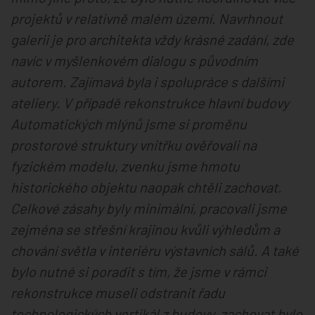
projektů v relativně malém území. Navrhnout
galerii je pro architekta vždy krásné zadání, zde
navíc v myšlenkovém dialogu s původním
autorem. Zajímavá byla i spolupráce s dalšími
ateliery. V případě rekonstrukce hlavní budovy
Automatických mlýnů jsme si proměnu
prostorové struktury vnitřku ověřovali na
fyzickém modelu, zvenku jsme hmotu
historického objektu naopak chtěli zachovat.
Celkové zásahy byly minimální, pracovali jsme
zejména se střešní krajinou kvůli výhledům a
chování světla v interiéru výstavních sálů. A také
bylo nutné si poradit s tím, že jsme v rámci
rekonstrukce museli odstranit řadu
technologických vertikál z budovy, zachovat bylo