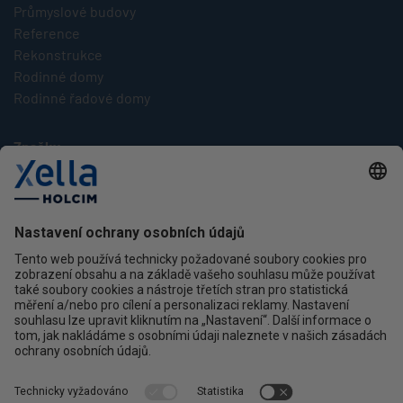
Průmyslové budovy
Reference
Rekonstrukce
Rodinné domy
Rodinné řadové domy
Značky
Multipor
Silka
Xella
Ytong
Kontakt
Ochrana osobních údajů
facebook