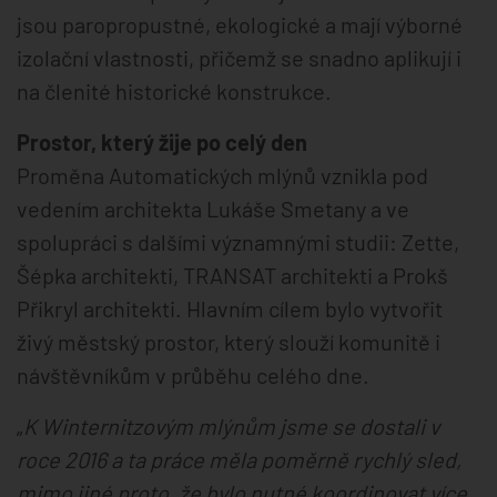
jsou paropropustné, ekologické a mají výborné
izolační vlastnosti, přičemž se snadno aplikují i
na členité historické konstrukce.
Prostor, který žije po celý den
Proměna Automatických mlýnů vznikla pod
vedením architekta Lukáše Smetany a ve
spolupráci s dalšími významnými studii: Zette,
Šépka architekti, TRANSAT architekti a Prokš
Přikryl architekti. Hlavním cílem bylo vytvořit
živý městský prostor, který slouží komunitě i
návštěvníkům v průběhu celého dne.
„
K Winternitzovým mlýnům jsme se dostali v
roce 2016 a ta práce měla poměrně rychlý sled,
mimo jiné proto, že bylo nutné koordinovat více