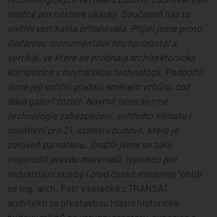
možné jen některé ukázky. Současně nás ta
vnitřní vertikalita přitahovala. Přijali jsme proto
Gočárovu monumentální hru horizontál a
vertikál, ve které se protínala architektonická
kompozice s mlynářskou technologií. Podpořili
jsme její vnitřní gradaci směrem vzhůru, což
dává galerii rozlet. Navrhli jsme šetrné
technologie zabezpečení, vnitřního klimatu i
osvětlení pro 21. století v budově, která je
zároveň památkou. Snažili jsme se také
neporušit pravdu materiálů, typickou pro
industriální stavby i zrod české moderny,“
ohlíží
se Ing. arch. Petr Všetečka z TRANSAT
architekti za přestavbou hlavní historické
budovy mlýnů na vstupní prostory, expozice a