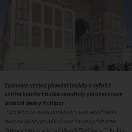
Zachovat vzhled původní fasády a vyřešit
vnitřní komfort budov umožnily pórobetonové
izolační desky Multipor
„
Společnost Xella dodala pro konverzi hlavní
budovy bývalých mlýnů cca 170 m3 příčkovek
Ytong a kolem 290 m3 desek Multiporu,“
říká Ing.