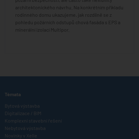
architektonického návrhu. Na konkrétním příkladu
rodinného domu ukazujeme, jak rozdílně se z
pohledu požárních odstupů chová fasáda s EPS a
minerální izolací Multipor.
Témata
Bytová výstavba
Digitalizace / BIM
Komplexní stavební řešení
Nebytová výstavba
Novinky v Xelle