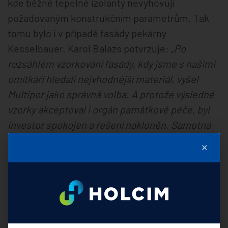
kde běžné tepelné izolanty nevyhovují
požadovaným konstrukčním parametrům. Tak
tomu bylo i v případě fasády pekárny
Kesselbauer. Karol Balazs potvrzuje:
„Po
rozsáhlém vzorkování fasády, kdy jsme s našimi
omítkáři hledali nejvhodnější materiál, vyšel
Multipor jako správná volba. A protože výsledné
vzorky akceptoval i orgán památkové péče, byl
investor spokojen a řešení nakloněn. Samotná
realizace fasády byla zahájena v květnu 2020 s
×
použitím Multiporu jako izolačního materiálu.
Jelikož jsme od investora dostali pro tuto
variantu zelenou, měli jsme materiál pořízený s
dostatečným předstihem. Dodávky byly plněny
podle plánovaných vývozů od společnosti Xella