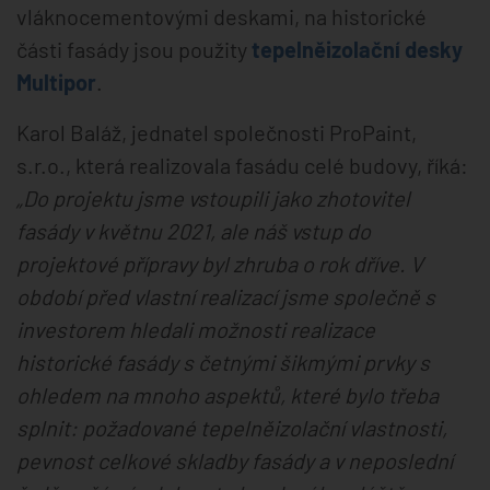
vláknocementovými deskami, na historické
části fasády jsou použity
tepelněizolační desky
Multipor
.
Karol Baláž, jednatel společnosti ProPaint,
s.r.o., která realizovala fasádu celé budovy, říká:
„Do projektu jsme vstoupili jako zhotovitel
fasády v květnu 2021, ale náš vstup do
projektové přípravy byl zhruba o rok dříve. V
období před vlastní realizací jsme společně s
investorem hledali možnosti realizace
historické fasády s četnými šikmými prvky s
ohledem na mnoho aspektů, které bylo třeba
splnit: požadované tepelněizolační vlastnosti,
pevnost celkové skladby fasády a v neposlední