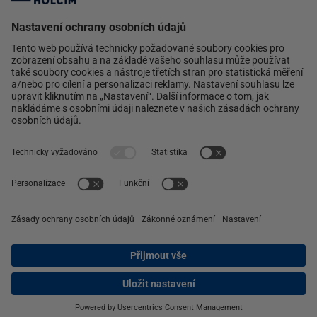
Silka
Xella
Ytong
Kontakt
Ochrana osobních údajů
facebook
instagram
linkedin
2020 Xella
Copyright © Xella Group