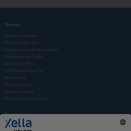
Témata
Bytová výstavba
Digitalizace / BIM
Komplexní stavební řešení
Nebytová výstavba
Novinky v Xelle
Průmyslové budovy
Reference
Rekonstrukce
Rodinné domy
Rodinné řadové domy
Značky
Multipor