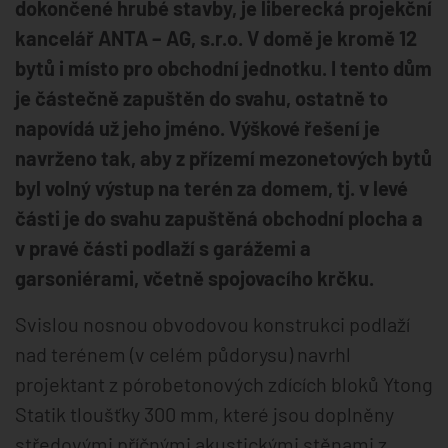
dokončené hrubé stavby, je liberecká projekční
kancelář ANTA – AG, s.r.o. V domě je kromě 12
bytů i místo pro obchodní jednotku. I tento dům
je částečně zapuštěn do svahu, ostatně to
napovídá už jeho jméno. Výškové řešení je
navrženo tak, aby z přízemí mezonetových bytů
byl volný výstup na terén za domem, tj. v levé
části je do svahu zapuštěná obchodní plocha a
v pravé části podlaží s garážemi a
garsoniérami, včetně spojovacího krčku.
Svislou nosnou obvodovou konstrukci podlaží
nad terénem (v celém půdorysu) navrhl
projektant z pórobetonových zdících bloků Ytong
Statik tloušťky 300 mm, které jsou doplněny
středovými příčnými akustickými stěnami z