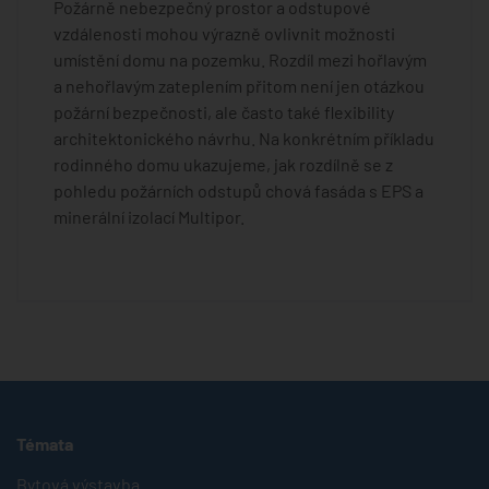
Požárně nebezpečný prostor a odstupové
vzdálenosti mohou výrazně ovlivnit možnosti
umístění domu na pozemku. Rozdíl mezi hořlavým
a nehořlavým zateplením přitom není jen otázkou
požární bezpečnosti, ale často také flexibility
architektonického návrhu. Na konkrétním příkladu
rodinného domu ukazujeme, jak rozdílně se z
pohledu požárních odstupů chová fasáda s EPS a
minerální izolací Multipor.
Témata
Bytová výstavba