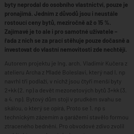
byty neprodal do osobního vlastnictví, pouze je
pronajímá. Jedním z důvodů jsou i neustále
rostoucí ceny bytů, meziročně až o 15 %.
Zajímavé je to ale i pro samotné uživatele –
řada z nich se za prací stěhuje pouze dočasně a
investovat do vlastní nemovitosti zde nechtějí.
Autorem projektu je Ing. arch. Vladimír Kučera z
atelieru Archa z Mladé Boleslavi, který nad I. np
navrhl tři podlaží, v nichž jsou čtyři menší byty
2+kk (2. np) a devět mezonetových bytů 3+kk (3.
a 4. np). Bytový dům stojí v prudkém svahu se
skálou, o který se opírá, Proto se 1. np s
technickým zázemím a garážemi stavělo formou
ztraceného bednění. Pro obvodové zdivo zvolil