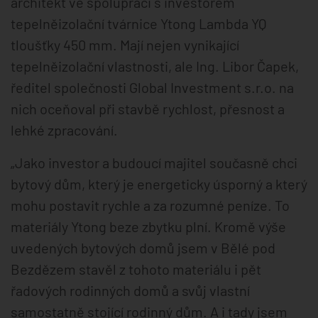
architekt ve spolupráci s investorem
tepelněizolační tvárnice Ytong Lambda YQ
tloušťky 450 mm. Mají nejen vynikající
tepelněizolační vlastnosti, ale Ing. Libor Čapek,
ředitel společnosti Global Investment s.r.o. na
nich oceňoval při stavbě rychlost, přesnost a
lehké zpracování.
„Jako investor a budoucí majitel současně chci
bytový dům, který je energeticky úsporný a který
mohu postavit rychle a za rozumné peníze. To
materiály Ytong beze zbytku plní. Kromě výše
uvedených bytových domů jsem v Bělé pod
Bezdězem stavěl z tohoto materiálu i pět
řadových rodinných domů a svůj vlastní
samostatně stojící rodinný dům. A i tady jsem