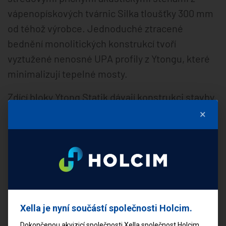
vápenopískových tvárnic Silka tloušťky 300 mm
od téhož výrobce. Jednoduché ztracené
bednění monolitických konstrukcí tvoří
vyztužené nenosné UPA profily z Ytongu, které
minimalizují tepelné mosty.
Zdící bloky Ytong Statik dávají konstrukci stavby
potřebnou nosnost a pevnost, vápenopískové
×
tvárnice Silka splňují nejen nejvyšší požadavky
na únosnost, ale poskytují i dokonalou
protihlukovou ochranu. Mají stejného výrobce i
složení, jako pórobeton Ytong, ale investorovi
dávají do rukou stavební prvky, které vynikají jak
únosností, tak i výbornými akustickými
Xella je nyní součástí společnosti Holcim.
vlastnostmi. Navíc umožňují stavět velmi štíhlé
Dokončenou akvizicí společnosti Xella společnost Holcim