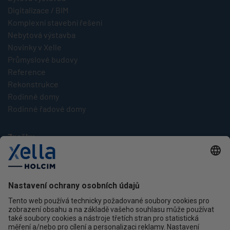
Digitalizace / BIM
Komplexní stavební řešení
Nebytová výstavba
Novinky v Xelle
Průmyslové budovy
Reference
Rekonstrukce
Rodinné domy
Rodinné řadové domy
Značky
Multipor
Silka
Xella
Ytong
Kontakt