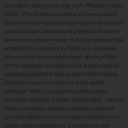
posudkem člen poroty, Ing. arch. Miroslav Stach,
takto:
„Porota letos ocenila první cenou návrh,
který svou architekturou splnil nejenom formální
stránku zadání, ale posouvá příběh nové maríny
do kontextu místa-města. Vytváří protipól přísné
urbanistické struktury a přináší pro obyvatele
důvod místo dlouhodobě užívat. Návrh přináší
formu lázeňské kolonády k řece a zcela logicky
umisťuje jednotlivé funkce pod střešní krajinu
(částečně i nad ni) a zároveň je tím agilně
odděluje. Myslí i na sezónní využití a celou
koncepci doplňuje o funkci letního baru. Tvarové
řešení umožňuje vytvářet otevřená a zároveň
průchozí zákoutí a tím dovoluje jednotlivé části
využít různým způsobem, a to nejenom pro