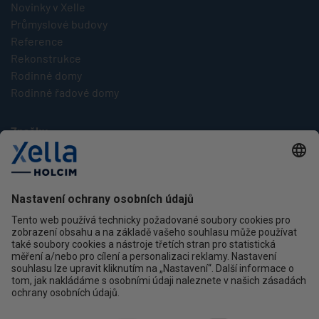
Novinky v Xelle
Průmyslové budovy
Reference
Rekonstrukce
Rodinné domy
Rodinné řadové domy
Značky
Multipor
Silka
Xella
Ytong
Kontakt
Ochrana osobních údajů
facebook