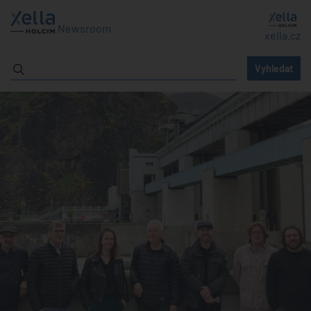
Newsroom
xella.cz