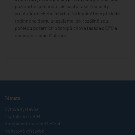
požární bezpečnosti, ale často také flexibility
architektonického návrhu. Na konkrétním příkladu
rodinného domu ukazujeme, jak rozdílně se z
pohledu požárních odstupů chová fasáda s EPS a
minerální izolací Multipor.
Témata
Bytová výstavba
Digitalizace / BIM
Komplexní stavební řešení
Nebytová výstavba