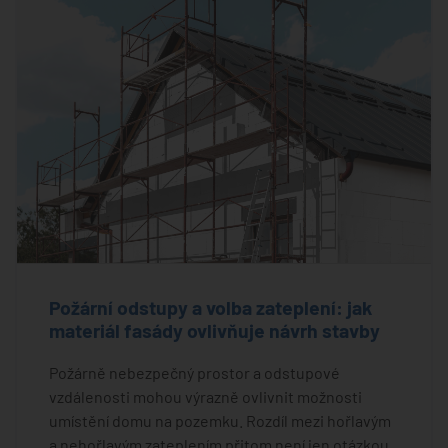
Požární odstupy a volba zateplení: jak
materiál fasády ovlivňuje návrh stavby
Požárně nebezpečný prostor a odstupové
vzdálenosti mohou výrazně ovlivnit možnosti
umístění domu na pozemku. Rozdíl mezi hořlavým
a nehořlavým zateplením přitom není jen otázkou