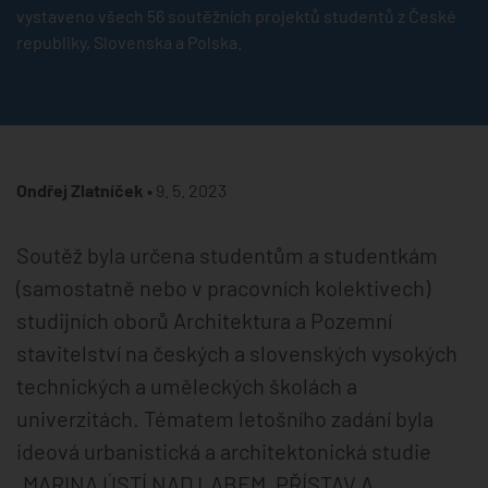
vystaveno všech 56 soutěžních projektů studentů z České
republiky, Slovenska a Polska.
Ondřej Zlatníček •
9. 5. 2023
Soutěž byla určena studentům a studentkám
(samostatně nebo v pracovních kolektivech)
studijních oborů Architektura a Pozemní
stavitelství na českých a slovenských vysokých
technických a uměleckých školách a
univerzitách. Tématem letošního zadání byla
ideová urbanistická a architektonická studie
„MARINA ÚSTÍ NAD LABEM, PŘÍSTAV A