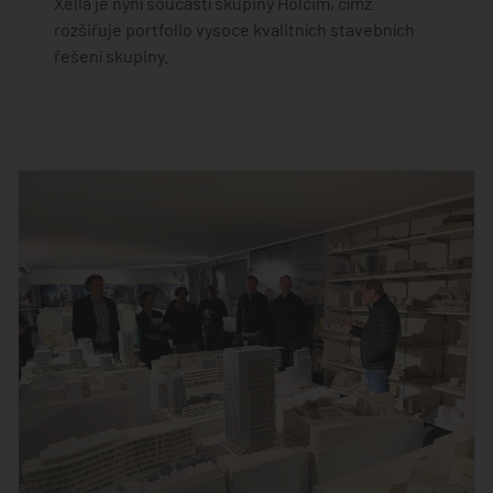
Xella je nyní součástí skupiny Holcim, čímž
rozšiřuje portfolio vysoce kvalitních stavebních
řešení skupiny.