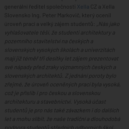
generální ředitel společnosti
Xella
CZ a Xella
Slovensko Ing. Peter Markovič, který ocenil
úroveň prací a velký zájem studentů:
„Nás jako
vyhlašovatele těší, že studenti architektury a
pozemního stavitelství na českých a
slovenských vysokých školách a univerzitách
mají již téměř tři desítky let zájem prezentovat
své nápady před zraky významných českých a
slovenských architektů. Z jednání poroty bylo
zřejmé, že úroveň oceněných prací byla vysoká,
což je příslib i pro českou a slovenskou
architekturu a stavebnictví. Vysoká účast
studentů je pro nás také závazkem i do dalších
let a mohu slíbit, že naše tradiční a dlouhodobá
podpora studentů středních odborných škol,