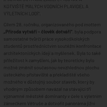
KOTVIŠTĚ MALÝCH VODNÍCH PLAVIDEL A
VÝLETNÍCH LODÍ“.
Cílem 28. ročníku, organizovaného pod mottem
„Příroda vytváří – člověk dotváří“
, byla podpora
samostatné tvůrčí práce vysokoškolských
studentů prostřednictvím soutěžní konfrontace
architektonických idejí a myšlenek. Byla to také
příležitost k zamyšlení, jak by teoreticky bylo
možné změnit současnou nevzhlednou plochu
ústeckého přístaviště a překladiště všeho
možného v důstojný soubor staveb, který by
vhodným způsobem navázal na stávající tři
významné městské dominanty v čele s výletním
zámečkem Větruše a dotvořit panoráma jižní