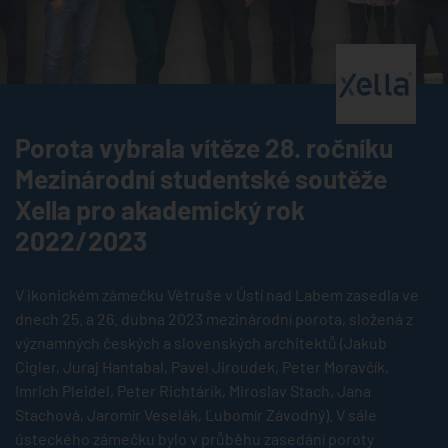
®
Porota vybrala vítěze 28. ročníku
Mezinárodní studentské soutěže
Xella pro akademický rok
2022/2023
V ikonickém zámečku Větruše v Ústí nad Labem zasedla ve
dnech 25. a 26. dubna 2023 mezinárodní porota, složená z
významných českých a slovenských architektů (Jakub
Cigler, Juraj Hantabal, Pavel Jiroudek, Peter Moravčík,
Imrich Pleidel, Peter Richtárik, Miroslav Stach, Jana
Stachová, Jaromír Veselák, Ľubomír Závodný). V sále
ústeckého zámečku bylo v průběhu zasedání poroty