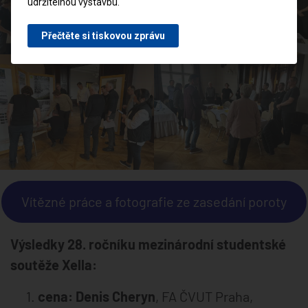
udržitelnou výstavbu.
Přečtěte si tiskovou zprávu
Vítězné práce a fotografie ze zasedání poroty
Výsledky 28. ročníku mezinárodní studentské
soutěže Xella:
cena: Denis Cheryn
, FA ČVUT Praha,