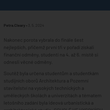
Petra.Cleary •
3. 5. 2024
Nakonec porota vybrala do finále šest
nejlepších, přičemž první tři v pořadí získali
finanční odměny, studenti na 4. až 6. místě si
odnesli věcné odměny.
Soutěž byla určena studentům a studentkám
studijních oborů Architektura a Pozemní
stavitelství na vysokých technických a
uměleckých školách a univerzitách a tématem
letošního zadání byla ideová urbanistická a
architektonická studie „SCHOLÉ VE VYSOKÝCH