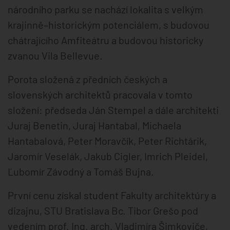
národního parku se nachází lokalita s velkým
krajinně–historickým potenciálem, s budovou
chátrajícího Amfiteátru a budovou historicky
zvanou Vila Bellevue.
Porota složená z předních českých a
slovenských architektů pracovala v tomto
složení: předseda Ján Stempel a dále architekti
Juraj Benetin, Juraj Hantabal, Michaela
Hantabalová, Peter Moravčík, Peter Richtárik,
Jaromír Veselák, Jakub Cigler, Imrich Pleidel,
Ľubomír Závodný a Tomáš Bujna.
První cenu získal student Fakulty architektúry a
dizajnu, STU Bratislava Bc. Tibor Grešo pod
vedením prof. Ing. arch. Vladimíra Šimkoviče,