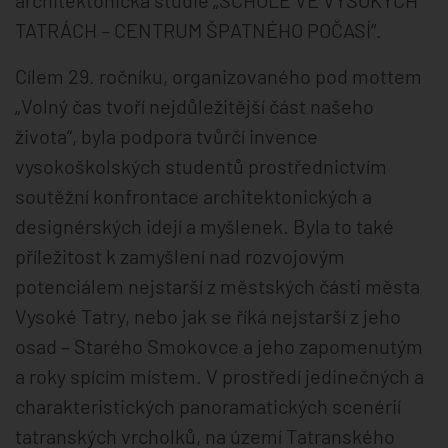
TATRÁCH – CENTRUM ŠPATNÉHO POČASÍ“.
Cílem 29. ročníku, organizovaného pod mottem
„Volný čas tvoří nejdůležitější část našeho
života“, byla podpora tvůrčí invence
vysokoškolských studentů prostřednictvím
soutěžní konfrontace architektonických a
designérských idejí a myšlenek. Byla to také
příležitost k zamyšlení nad rozvojovým
potenciálem nejstarší z městských části města
Vysoké Tatry, nebo jak se říká nejstarší z jeho
osad – Starého Smokovce a jeho zapomenutým
a roky spícím místem. V prostředí jedinečných a
charakteristických panoramatických scenérií
tatranských vrcholků, na území Tatranského