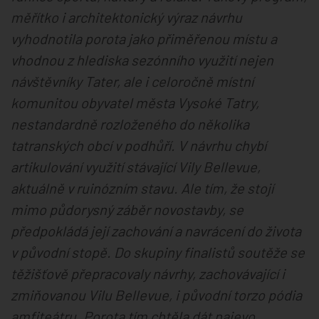
měřítko i architektonický výraz návrhu
vyhodnotila porota jako přiměřenou místu a
vhodnou z hlediska sezónního využití nejen
návštěvníky Tater, ale i celoročně místní
komunitou obyvatel města Vysoké Tatry,
nestandardně rozloženého do několika
tatranských obcí v podhůří. V návrhu chybí
artikulování využití stávající Vily Bellevue,
aktuálně v ruinózním stavu. Ale tím, že stojí
mimo půdorysný záběr novostavby, se
předpokládá její zachování a navrácení do života
v původní stopě. Do skupiny finalistů soutěže se
těžišťově přepracovaly návrhy, zachovávající i
zmiňovanou Vilu Bellevue, i původní torzo pódia
amfiteátru. Porota tím chtěla dát najevo