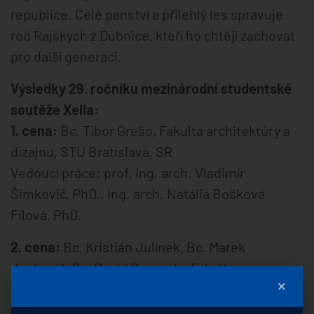
republice. Celé panství a přilehlý les spravuje
rod Rajských z Dubnice, kteří ho chtějí zachovat
pro další generaci.
Výsledky 29. ročníku mezinárodní studentské
soutěže Xella:
1. cena:
Bc. Tibor Grešo, Fakulta architektúry a
dizajnu, STU Bratislava, SR
Vedoucí práce: prof. Ing. arch. Vladimír
Šimkovič, PhD., Ing. arch. Natália Bošková
Filová, PhD.
2. cena:
Bc. Kristián Julínek, Bc. Marek
Jankovič, Bc. David Regenda, Fakulta
×
architektúry a dizajnu, STU Bratislava, SR