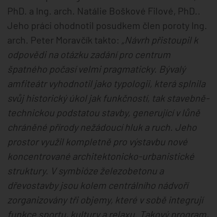
PhD. a Ing. arch. Natálie Boškové Filové, PhD..
Jeho práci ohodnotil posudkem člen poroty Ing.
arch. Peter Moravčík takto:
„Návrh přistoupil k
odpovědi na otázku zadání pro centrum
špatného počasí velmi pragmaticky. Bývalý
amfiteátr vyhodnotil jako typologii, která splnila
svůj historický úkol jak funkčností, tak stavebně-
technickou podstatou stavby, generující v lůně
chráněné přírody nežádoucí hluk a ruch. Jeho
prostor využil kompletně pro výstavbu nové
koncentrované architektonicko-urbanistické
struktury. V symbióze železobetonu a
dřevostavby jsou kolem centrálního nádvoří
zorganizovány tři objemy, které v sobě integrují
funkce sportu, kultury a relaxu. Takový program,