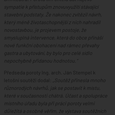
sympatie k přístupům znovuvyužití stávající
stavební podstaty. Že nakonec zvítězil návrh,
který méně životaschopnější z nich nahradil
novostavbou, je projevem postoje, že
smysluplná intervence, která do obce přináší
nové funkční obohacení nad rámec převahy
gastra a ubytování, by bylo pro celé sídlo
nepochybně přidanou hodnotou.“
Předseda poroty Ing. arch. Ján Stempel k
letošní soutěži dodal:
„Soutěž přinesla mnoho
různorodých návrhů, jak se postavit k místu,
které v současnosti chátrá. Účast a spolupráce
místního úřadu byla při práci poroty velmi
důležitá a osobně věřím, že výstava soutěžních