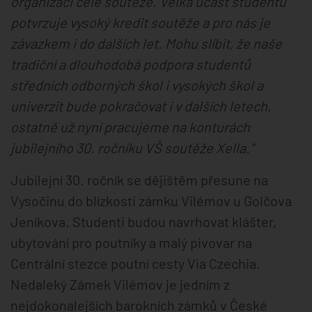
organizaci celé soutěže. Velká účast studentů
potvrzuje vysoký kredit soutěže a pro nás je
závazkem i do dalších let. Mohu slíbit, že naše
tradiční a dlouhodobá podpora studentů
středních odborných škol i vysokých škol a
univerzit bude pokračovat i v dalších letech,
ostatně už nyní pracujeme na konturách
jubilejního 30. ročníku VŠ soutěže Xella.“
Jubilejní 30. ročník se dějištěm přesune na
Vysočinu do blízkosti zámku Vilémov u Golčova
Jeníkova. Studenti budou navrhovat klášter,
ubytování pro poutníky a malý pivovar na
Centrální stezce poutní cesty Via Czechia.
Nedaleký Zámek Vilémov je jedním z
nejdokonalejších barokních zámků v České