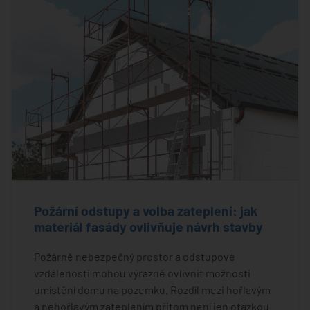
Požární odstupy a volba zateplení: jak
materiál fasády ovlivňuje návrh stavby
Požárně nebezpečný prostor a odstupové
vzdálenosti mohou výrazně ovlivnit možnosti
umístění domu na pozemku. Rozdíl mezi hořlavým
a nehořlavým zateplením přitom není jen otázkou