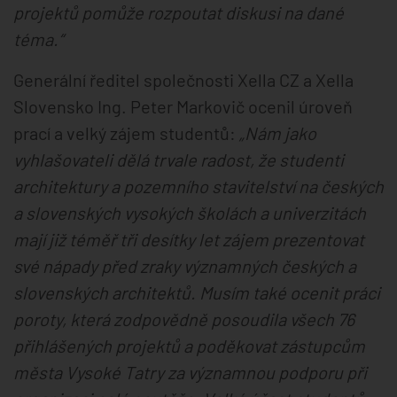
projektů pomůže rozpoutat diskusi na dané
téma.“
Generální ředitel společnosti Xella CZ a Xella
Slovensko Ing. Peter Markovič ocenil úroveň
prací a velký zájem studentů:
„Nám jako
vyhlašovateli dělá trvale radost, že studenti
architektury a pozemního stavitelství na českých
a slovenských vysokých školách a univerzitách
mají již téměř tři desítky let zájem prezentovat
své nápady před zraky významných českých a
slovenských architektů. Musím také ocenit práci
poroty, která zodpovědně posoudila všech 76
přihlášených projektů a poděkovat zástupcům
města Vysoké Tatry za významnou podporu při