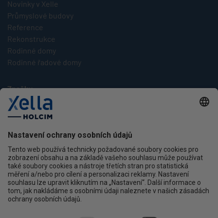
Novinky v Xelle
Průmyslové budovy
Reference
Rekonstrukce
Rodinné domy
Rodinné řadové domy
Značky
Multipor
Silka
Xella
Ytong
Kontakt
Ochrana osobních údajů
facebook