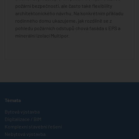
požární bezpečnosti, ale často také flexibility
architektonického návrhu. Na konkrétním příkladu
rodinného domu ukazujeme, jak rozdílně se z
pohledu požárních odstupů chová fasáda s EPS a
minerální izolací Multipor.
Témata
Bytová výstavba
Digitalizace / BIM
Komplexní stavební řešení
Nebytová výstavba