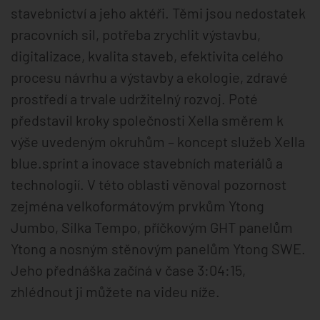
stavebnictví a jeho aktéři. Těmi jsou nedostatek
pracovních sil, potřeba zrychlit výstavbu,
digitalizace, kvalita staveb, efektivita celého
procesu návrhu a výstavby a ekologie, zdravé
prostředí a trvale udržitelný rozvoj. Poté
představil kroky společnosti Xella směrem k
výše uvedeným okruhům – koncept služeb Xella
blue.sprint a inovace stavebních materiálů a
technologií. V této oblasti věnoval pozornost
zejména velkoformátovým prvkům Ytong
Jumbo, Silka Tempo, příčkovým GHT panelům
Ytong a nosným stěnovým panelům Ytong SWE.
Jeho přednáška začíná v čase 3:04:15,
zhlédnout ji můžete na videu níže.