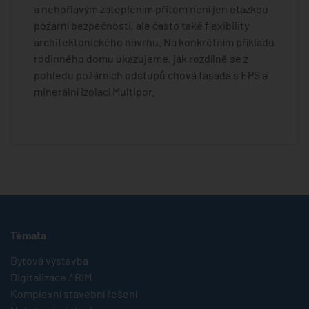
a nehořlavým zateplením přitom není jen otázkou
požární bezpečnosti, ale často také flexibility
architektonického návrhu. Na konkrétním příkladu
rodinného domu ukazujeme, jak rozdílně se z
pohledu požárních odstupů chová fasáda s EPS a
minerální izolací Multipor.
Témata
Bytová výstavba
Digitalizace / BIM
Komplexní stavební řešení