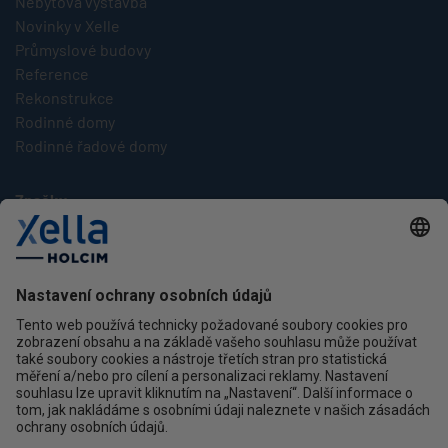
Nebytová výstavba
Novinky v Xelle
Průmyslové budovy
Reference
Rekonstrukce
Rodinné domy
Rodinné řadové domy
Značky
Multipor
Silka
Xella
Ytong
Kontakt
Ochrana osobních údajů