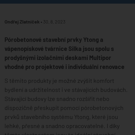
Ondřej Zlatníček •
30. 8. 2023
Pórobetonové stavební prvky Ytong a
vápenopískové tvárnice Silka jsou spolu s
prodyšnými izolačními deskami Multipor
vhodné pro projektové i individuální renovace
S těmito produkty je možné zvýšit komfort
bydlení a udržitelnost i ve stávajících budovách.
Stávající budovy lze snadno rozšířit nebo
dispozičně přeskupit pomocí pórobetonových
prvků stavebního systému Ytong, které jsou
lehké, přesné a snadno opracovatelné. I díky
těmto vlastnostem jsou to ideální stavební