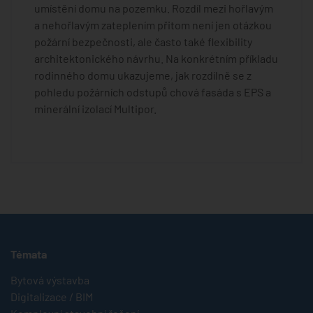
umístění domu na pozemku. Rozdíl mezi hořlavým
a nehořlavým zateplením přitom není jen otázkou
požární bezpečnosti, ale často také flexibility
architektonického návrhu. Na konkrétním příkladu
rodinného domu ukazujeme, jak rozdílně se z
pohledu požárních odstupů chová fasáda s EPS a
minerální izolací Multipor.
Témata
Bytová výstavba
Digitalizace / BIM