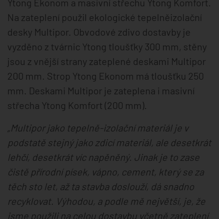
Ytong Ekonom a masivní střechu Ytong Komfort.
Na zateplení použil ekologické tepelněizolační
desky Multipor. Obvodové zdivo dostavby je
vyzděno z tvárnic Ytong tloušťky 300 mm, stěny
jsou z vnější strany zateplené deskami Multipor
200 mm. Strop Ytong Ekonom má tloušťku 250
mm. Deskami Multipor je zateplena i masivní
střecha Ytong Komfort (200 mm).
„Multipor jako tepelně-izolační materiál je v
podstatě stejný jako zdicí materiál, ale desetkrát
lehčí, desetkrát víc napěněný. Jinak je to zase
čistě přírodní písek, vápno, cement, který se za
těch sto let, až ta stavba doslouží, dá snadno
recyklovat. Výhodou, a podle mě největší, je, že
jsme použili na celou dostavbu včetně zateplení