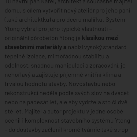
Tu navrhl pan Karel, architekt a současně majitel
domu, s cílem vytvořit nový ateliér pro jeho paní
(také architektku) a pro dceru malířku. Systém
Ytong vybral pro jeho typické vlastnosti –
originální pórobeton Ytong je
klasikou mezi
stavebními materiály a
nabízí vysoký standard
tepelné izolace, mimořádnou stabilitu a
odolnost, snadnou manipulaci a zpracování, je
nehořlavý a zajišťuje příjemné vnitřní klima a
trvalou hodnotu stavby. Novostavbu nebo
rekonstrukci nedělá podle svých slov na dvacet
nebo na padesát let, ale aby vydržela sto či dvě
stě let. Majitel a autor projektu v jedné osobě
ocenil i komplexnost stavebního systému Ytong
– do dostavby začlenil kromě tvárnic také strop