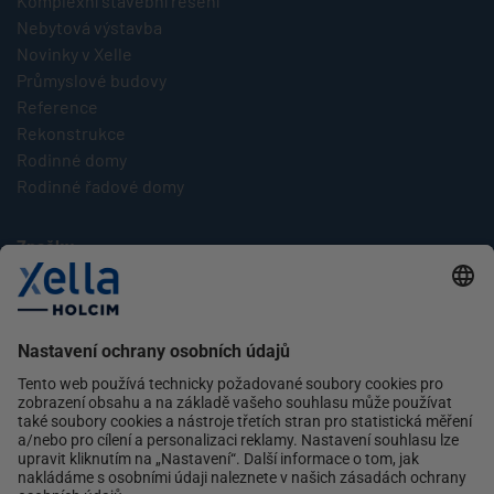
Komplexní stavební řešení
Nebytová výstavba
Novinky v Xelle
Průmyslové budovy
Reference
Rekonstrukce
Rodinné domy
Rodinné řadové domy
Značky
Multipor
Silka
Xella
Ytong
Kontakt
Ochrana osobních údajů