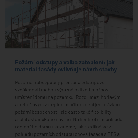
Požární odstupy a volba zateplení: jak
materiál fasády ovlivňuje návrh stavby
Požárně nebezpečný prostor a odstupové
vzdálenosti mohou výrazně ovlivnit možnosti
umístění domu na pozemku. Rozdíl mezi hořlavým
a nehořlavým zateplením přitom není jen otázkou
požární bezpečnosti, ale často také flexibility
architektonického návrhu. Na konkrétním příkladu
rodinného domu ukazujeme, jak rozdílně se z
pohledu požárních odstupů chová fasáda s EPS a