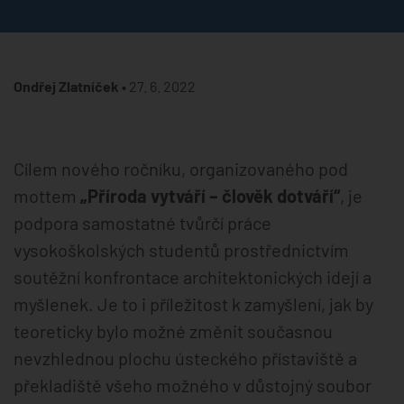
Ondřej Zlatníček •
27. 6. 2022
Cílem nového ročníku, organizovaného pod
mottem
„Příroda vytváří – člověk dotváří“
, je
podpora samostatné tvůrčí práce
vysokoškolských studentů prostřednictvím
soutěžní konfrontace architektonických idejí a
myšlenek. Je to i příležitost k zamyšlení, jak by
teoreticky bylo možné změnit současnou
nevzhlednou plochu ústeckého přístaviště a
překladiště všeho možného v důstojný soubor