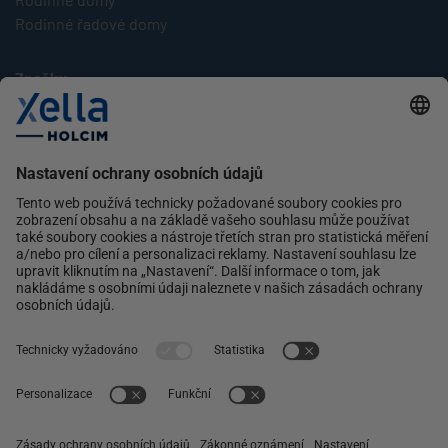
Rodinné řadové domy
Značky
Multipor
Silka
Xella
Ytong
Kontakt
Ochrana osobních údajů
facebook
instagram
linkedin