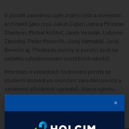
V porotě zasednou opět známí čeští a slovenští
architekti jako jsou Jakub Cigler, Jana a Miroslav
Stachovi, Michal Krištof, Jarek Veselák, Lubomír
Závodný, Peter Moravčík, Juraj Hantabal, Juraj
Benetin aj. Předsedu poroty si porotci zvolí na
začátku vyhodnocování soutěžních návrhů.
Informaci o výsledcích hodnocení poroty se
studenti dozvědí po skončení zasedání poroty a
oznámení oficiálních výsledků. Hlavní výhrou
může student získat odměnu ve výši 4000 €, za
×
druhé místo 2000 € a autor práce na třetím
místo obdrží výhru 1000 €.