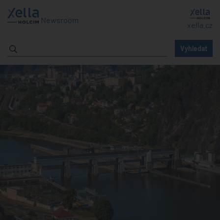
Newsroom
xella.cz