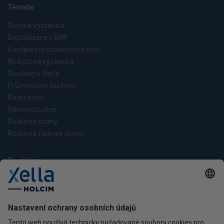
Témata
Bytová výstavba
Digitalizace / BIM
Komplexní stavební řešení
Nebytová výstavba
Novinky v Xelle
Průmyslové budovy
Reference
Rekonstrukce
Rodinné domy
Rodinné řadové domy
Značky
Multipor
Silka
Xella
Ytong