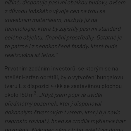
nížině, disponuje pasivní obálkou budovy, ovšem
z důvodu loňského vývoje cen na trhu se
stavebním materiálem, nezbyly již na
technologie, které by zajistily pasivní standard
celého objektu, finanční prostředky. Ostatně je
to patrné i z nedokončené fasády, která bude
realizována až letos.“
Prvotním zadáním investorů, se kterým se na
ateliér Harfen obrátili, bylo vytvoření bungalovu
tvaru L s dispozicí 4+kk se zastavěnou plochou
2
okolo 150 m
.
„Když jsem poprvé uviděl
předmětný pozemek, který disponoval
dokonalým čtvercovým tvarem, který byl navíc
naprosto rovinatý, hned se zrodila myšlenka tvar
pozměnit. Nakonec nám z toho vyšel tvar domu