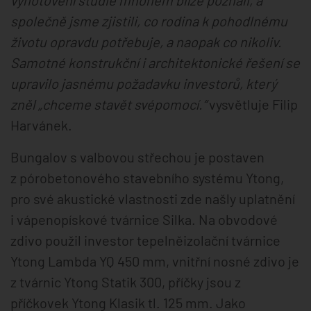
vyhotovení studie mnohem blíže poznali, a
společně jsme zjistili, co rodina k pohodlnému
životu opravdu potřebuje, a naopak co nikoliv.
Samotné konstrukční i architektonické řešení se
upravilo jasnému požadavku investorů, který
zněl „chceme stavět svépomocí.“
vysvětluje Filip
Harvánek.
Bungalov s valbovou střechou je postaven
z pórobetonového stavebního systému Ytong,
pro své akustické vlastnosti zde našly uplatnění
i vápenopískové tvárnice Silka. Na obvodové
zdivo použil investor tepelněizolační tvárnice
Ytong Lambda YQ 450 mm, vnitřní nosné zdivo je
z tvárnic Ytong Statik 300, příčky jsou z
příčkovek Ytong Klasik tl. 125 mm. Jako