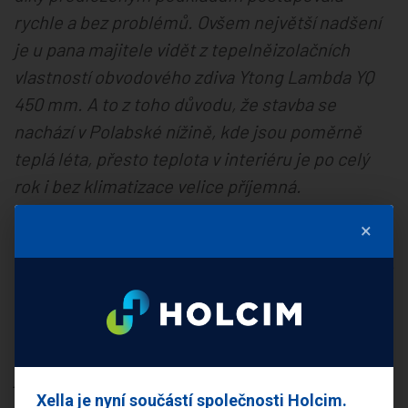
rychle a bez problémů. Ovšem největší nadšení
je u pana majitele vidět z tepelněizolačních
vlastností obvodového zdiva Ytong Lambda YQ
450 mm. A to z toho důvodu, že stavba se
nachází v Polabské nížině, kde jsou poměrně
teplá léta, přesto teplota v interiéru je po celý
rok i bez klimatizace velice příjemná.
Spokojenost je natolik veliká, že investor
×
neváhal konstrukční systém a náš ateliér
doporučit dále. V současné době v obci Rohozec
tak dokončujeme už třetí projekt rodinného
domu v systému tvárnic Ytong Lambda YQ.“
ohlíží
se za stavbou Filip Harvánek a na otázku, jaké
jsou jeho zkušenosti s Ytongem, odpovídá:
Xella je nyní součástí společnosti Holcim.
„Veškeré materiály společnosti Xella musím