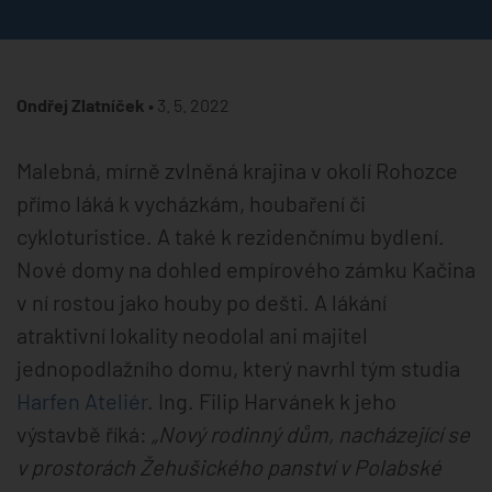
Ondřej Zlatníček •
3. 5. 2022
Malebná, mírně zvlněná krajina v okolí Rohozce
přímo láká k vycházkám, houbaření či
cykloturistice. A také k rezidenčnímu bydlení.
Nové domy na dohled empírového zámku Kačina
v ní rostou jako houby po dešti. A lákání
atraktivní lokality neodolal ani majitel
jednopodlažního domu, který navrhl tým studia
Harfen Ateliér
. Ing. Filip Harvánek k jeho
výstavbě říká:
„Nový rodinný dům, nacházející se
v prostorách Žehušického panství v Polabské