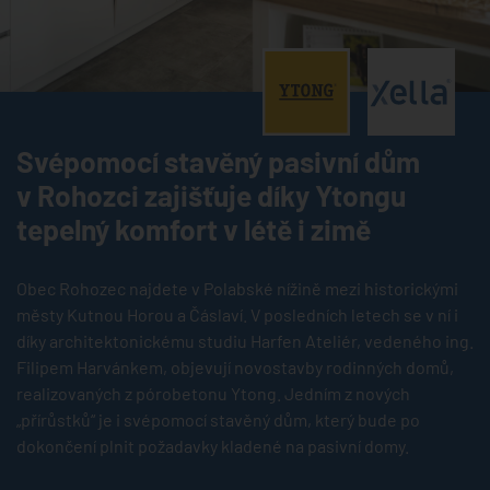
®
®
Svépomocí stavěný pasivní dům
v Rohozci zajišťuje díky Ytongu
tepelný komfort v létě i zimě
Obec Rohozec najdete v Polabské nížině mezi historickými
městy Kutnou Horou a Čáslaví. V posledních letech se v ní i
díky architektonickému studiu Harfen Ateliér, vedeného ing.
Filipem Harvánkem, objevují novostavby rodinných domů,
realizovaných z pórobetonu Ytong. Jedním z nových
„přírůstků“ je i svépomocí stavěný dům, který bude po
dokončení plnit požadavky kladené na pasivní domy.