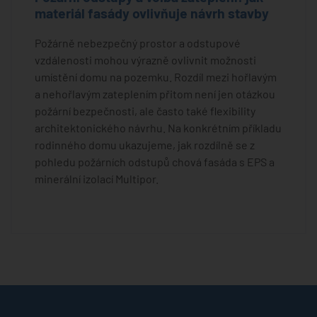
materiál fasády ovlivňuje návrh stavby
Požárně nebezpečný prostor a odstupové
vzdálenosti mohou výrazně ovlivnit možnosti
umístění domu na pozemku. Rozdíl mezi hořlavým
a nehořlavým zateplením přitom není jen otázkou
požární bezpečnosti, ale často také flexibility
architektonického návrhu. Na konkrétním příkladu
rodinného domu ukazujeme, jak rozdílně se z
pohledu požárních odstupů chová fasáda s EPS a
minerální izolací Multipor.