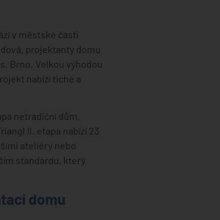
ází v městské části
ndová, projektanty domu
.s. Brno. Velkou výhodou
jekt nabízí tiché a
tapa netradiční dům,
angl II. etapa nabízí 23
šími ateliéry nebo
ším standardu, který
entací domu