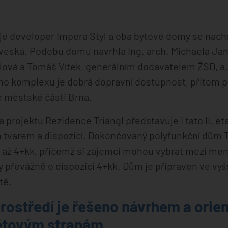
uje developer Impera Styl a oba bytové domy se nach
veská. Podobu domu navrhla Ing. arch. Michaela Ja
silová a Tomáš Vítek, generálním dodavatelem ŽSD, a
o komplexu je dobrá dopravní dostupnost, přitom pro
é městské části Brna.
 projektu Rezidence Triangl představuje i tato II. e
tvarem a dispozicí. Dokončovaný polyfunkční dům Tri
k až 4+kk, přičemž si zájemci mohou vybrat mezi men
 převážně o dispozici 4+kk. Dům je připraven ve vyš
tě.
 prostředí je řešeno návrhem a ori
ětovým stranám