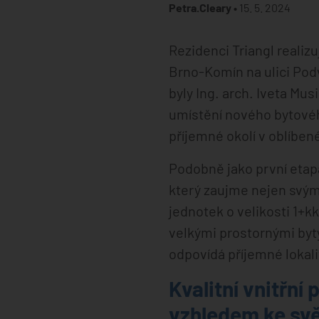
Petra.Cleary •
15. 5. 2024
Rezidenci Triangl realiz
Brno-Komín na ulici Pod
byly Ing. arch. Iveta Mu
umístění nového bytovéh
příjemné okolí v oblíben
Podobně jako první etapa
který zaujme nejen svým 
jednotek o velikosti 1+k
velkými prostornými byty
odpovídá příjemné lokali
Kvalitní vnitřní
vzhledem ke sv