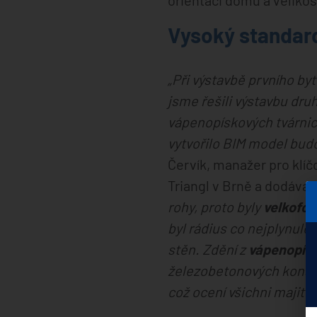
orientaci domu a velikost
Vysoký standard
„Při výstavbě prvního b
jsme řešili výstavbu dr
vápenopískových tvárni
vytvořilo BIM model bud
Červík, manažer pro klíč
Triangl v Brně a dodává: 
rohy, proto byly
velkofor
byl rádius co nejplynule
stěn. Zdění z
vápenopísk
železobetonových konstru
což ocení všichni majite