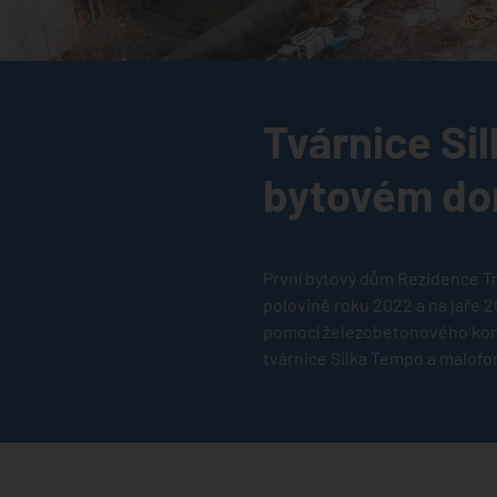
Tvárnice Si
bytovém dom
První bytový dům Rezidence Tr
polovině roku 2022 a na jaře 20
pomocí železobetonového kon
tvárnice Silka Tempo a malofo