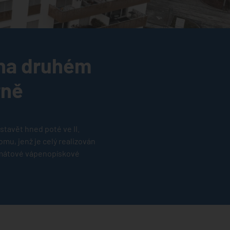
 na druhém
rně
tavět hned poté ve II.
omu, jenž je celý realizován
rmátové vápenopískové