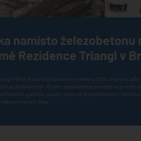
lka namísto železobetonu
ě Rezidence Triangl v B
iangl v Brně-Komíně byl dokončen v květnu 2022, druhý se začal s
24 se již dokončuje. Při jeho výstavbě byly na rozdíl od prvního d
strukčního systému, použity spolu se železobetonem i velkofo
rmátové tvárnice Silka.