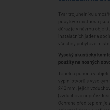
Tvar trojúhelníku umožň
pobytové místnosti jsou
důraz je v návrhu objekt
instalačních jader a so
všechny pobytové místno
Vysoký akustický komfor
použity na nosných obv
Tepelná pohoda v objekt
výplní otvorů s vysoký
240 mm, jejich vzduchov
(vzduchová neprůvzdušn
Ochrana před teplem je 