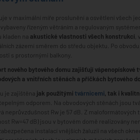
uje v maximální míře proslunění a osvětlení všech j
 vybaveny řízeným větráním a regulovaným systémem
u kladen na
akustické vlastnosti všech konstrukcí
,
ciálních zázemí směrem do středu objektu. Po obvodu
sti s prostornými balkony.
t nového bytového domu zajišťují vápenopískové tv
odových a vnitřních stěnách a příčkách bytového d
u je zajištěna
jak použitými
tvárnicemi
, tak i kvalit
m tepelným odporem. Na obvodových stěnách jsou tv
á neprůvzdušnost Rw je 57 dB. Z maloformátových t
ost Rw=47 dB) jsou v bytovém domě realizovány nen
zabezpečena instalací vnějších žaluzií na všech ok