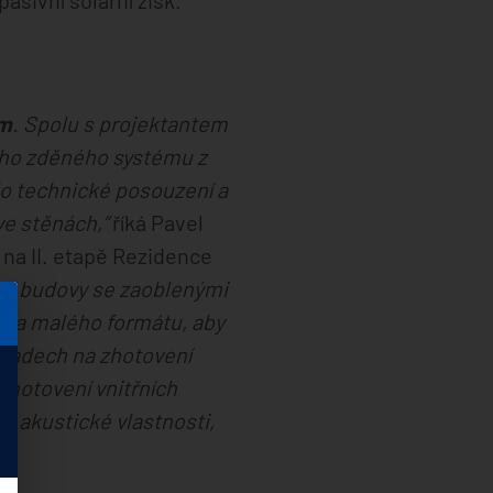
asivní solární zisk.
ém
. Spolu s projektantem
ého zděného systému z
o technické posouzení a
e stěnách,“
říká Pavel
na II. etapě Rezidence
ení budovy se zaoblenými
lka malého formátu, aby
ákladech na zhotovení
 zhotovení vnitřních
ch akustické vlastnosti,