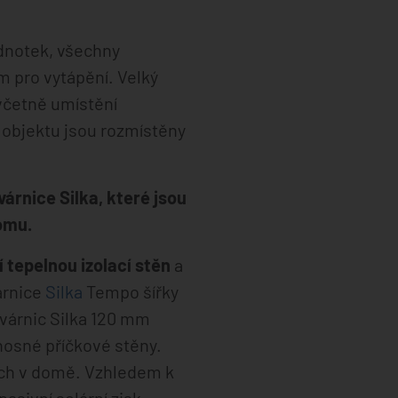
ednotek, všechny
 pro vytápění. Velký
 včetně umístění
 objektu jsou rozmístěny
árnice Silka, které jsou
omu.
ní tepelnou izolací stěn
a
árnice
Silka
Tempo šířky
várnic Silka 120 mm
osné příčkové stěny.
nech v domě. Vzhledem k