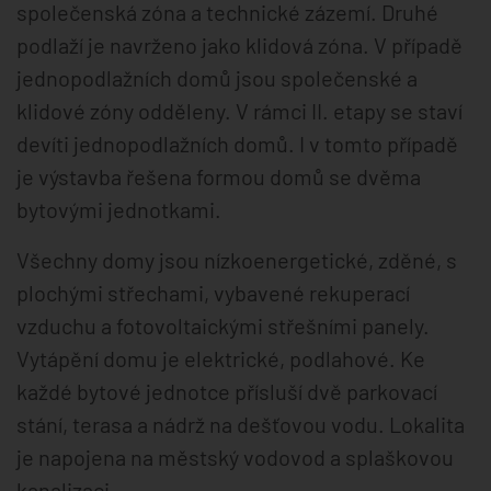
společenská zóna a technické zázemí. Druhé
podlaží je navrženo jako klidová zóna. V případě
jednopodlažních domů jsou společenské a
klidové zóny odděleny. V rámci II. etapy se staví
devíti jednopodlažních domů. I v tomto případě
je výstavba řešena formou domů se dvěma
bytovými jednotkami.
Všechny domy jsou nízkoenergetické, zděné, s
plochými střechami, vybavené rekuperací
vzduchu a fotovoltaickými střešními panely.
Vytápění domu je elektrické, podlahové. Ke
každé bytové jednotce přísluší dvě parkovací
stání, terasa a nádrž na dešťovou vodu. Lokalita
je napojena na městský vodovod a splaškovou
kanalizaci.