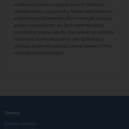
vzdálenosti mohou výrazně ovlivnit možnosti
umístění domu na pozemku. Rozdíl mezi hořlavým
a nehořlavým zateplením přitom není jen otázkou
požární bezpečnosti, ale často také flexibility
architektonického návrhu. Na konkrétním příkladu
rodinného domu ukazujeme, jak rozdílně se z
pohledu požárních odstupů chová fasáda s EPS a
minerální izolací Multipor.
Témata
Bytová výstavba