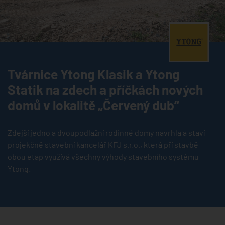
®
Tvárnice Ytong Klasik a Ytong
Statik na zdech a příčkách nových
domů v lokalitě „Červený dub“
Zdejší jedno a dvoupodlažní rodinné domy navrhla a staví
projekčně stavební kancelář KFJ s.r.o., která pří stavbě
obou etap využívá všechny výhody stavebního systému
Ytong.