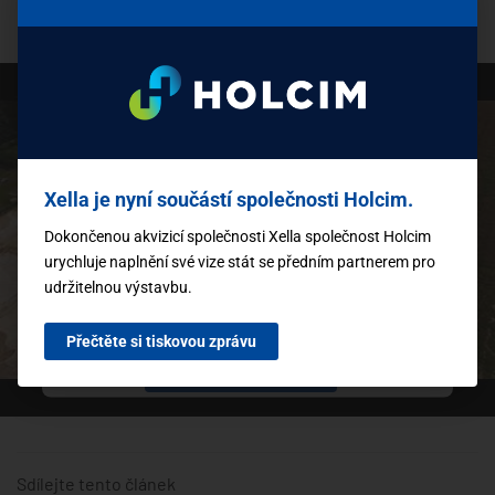
materiálu probíhají bez problémově a rychle.“
K načtení služby YouTube Video
potřebujeme váš souhlas!
K vkládání videí využíváme službu třetí strany,
Xella je nyní součástí společnosti Holcim.
která může shromažďovat údaje o vaší aktivitě.
Chcete-li toto video přehrát, přečtěte si
Dokončenou akvizicí společnosti Xella společnost Holcim
podrobnosti a přijměte podmínky služby.
urychluje naplnění své vize stát se předním partnerem pro
udržitelnou výstavbu.
Další informace
Přečtěte si tiskovou zprávu
Přijmout
powered by
Usercentrics Consent Management
Platform
Sdílejte tento článek