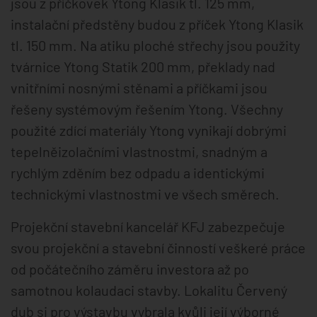
jsou z příčkovek Ytong Klasik tl. 125 mm,
instalační předstěny budou z příček Ytong Klasik
tl. 150 mm. Na atiku ploché střechy jsou použity
tvárnice Ytong Statik 200 mm, překlady nad
vnitřními nosnými stěnami a příčkami jsou
řešeny systémovým řešením Ytong. Všechny
použité zdící materiály Ytong vynikají dobrými
tepelněizolačními vlastnostmi, snadným a
rychlým zděním bez odpadu a identickými
technickými vlastnostmi ve všech směrech.
Projekční stavební kancelář KFJ zabezpečuje
svou projekční a stavební činností veškeré práce
od počátečního záměru investora až po
samotnou kolaudaci stavby. Lokalitu Červený
dub si pro výstavbu vybrala kvůli její výborné