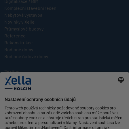
Digitalizace / BIM
Komplexní stavební řešení
Nebytová výstavba
Novinky v Xelle
Průmyslové budovy
Reference
Rekonstrukce
Rodinné domy
Rodinné řadové domy
Značky
Multipor
Silka
Xella
Ytong
Kontakt
Ochrana osobních údajů