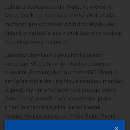
poloze a dostupnosti do Prahy. Ve městě je
škola, školka, praktický a dětský lékař a řada
možností pro sportovní vyžití dospělých i dětí.
Krásné prostředí a lesy v okolí Kostelce vybízejí
k procházkám a houbaření.
Jaroslav Steinbach z projekční stavební
kanceláře KFJ je hlavním stavbyvedoucím
v lokalitě „Červený dub“ a u materiálů Ytong si
cení přesnost a tím i rychlou a snadnou montáž:
„S produkty firmy Xella se nám pracuje dobře,
jsou přesné a snadno opracovatelné, práce
s nimi je snadná a rychlá. Velmi kladně
hodnotíme i spolupráci s firmou Xella. Máme
k dispozici technika, statika, veškeré dodávky
×