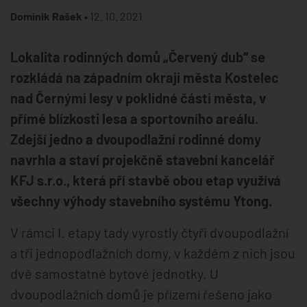
Dominik Rašek •
12. 10. 2021
Lokalita rodinných domů „Červený dub“ se
rozkládá na západním okraji města Kostelec
nad Černými lesy v poklidné části města, v
přímé blízkosti lesa a sportovního areálu.
Zdejší jedno a dvoupodlažní rodinné domy
navrhla a staví projekčně stavební kancelář
KFJ s.r.o., která pří stavbě obou etap využívá
všechny výhody stavebního systému Ytong.
V rámci I. etapy tady vyrostly čtyři dvoupodlažní
a tři jednopodlažních domy, v každém z nich jsou
dvě samostatné bytové jednotky. U
dvoupodlažních domů je přízemí řešeno jako