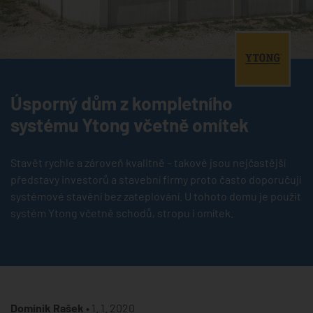
®
Úsporný dům z kompletního
systému Ytong včetně omítek
Stavět rychle a zároveň kvalitně – takové jsou nejčastější
představy investorů a stavební firmy proto často doporučují
systémové stavění bez zateplování. U tohoto domu je použit
systém Ytong včetně schodů, stropu i omítek.
Dominik Rašek •
1. 1. 2020