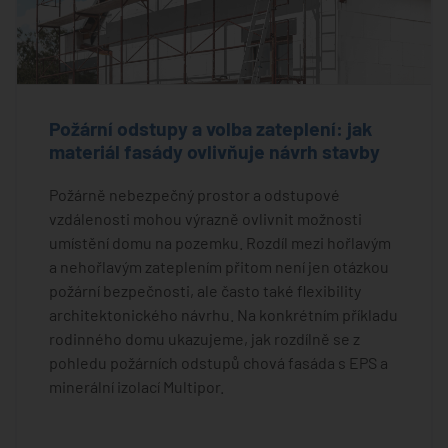
Požární odstupy a volba zateplení: jak
materiál fasády ovlivňuje návrh stavby
Požárně nebezpečný prostor a odstupové
vzdálenosti mohou výrazně ovlivnit možnosti
umístění domu na pozemku. Rozdíl mezi hořlavým
a nehořlavým zateplením přitom není jen otázkou
požární bezpečnosti, ale často také flexibility
architektonického návrhu. Na konkrétním příkladu
rodinného domu ukazujeme, jak rozdílně se z
pohledu požárních odstupů chová fasáda s EPS a
minerální izolací Multipor.