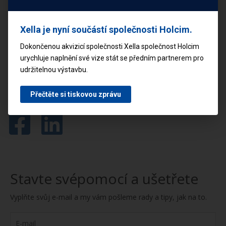
systémové prvky, které jsou vyvinuty tak, aby
výsledná stavba byla kvalitní a své vlastnosti si
Xella je nyní součástí společnosti Holcim.
podržela po celou dobu užívání bez nutnosti
Dokončenou akvizicí společnosti Xella společnost Holcim
dalších investic.
urychluje naplnění své vize stát se předním partnerem pro
udržitelnou výstavbu.
Přečtěte si tiskovou zprávu
Sdílejte tento článek
Stavte svépomocí a ušetřete
Vyplňte svůj e-mail a my vám pošleme rady a tipy, jak na to.