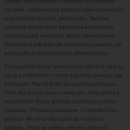
získaly řadu odborných ocenění za inovativní
výrobek. Jednovrstvé zdění je nejen jednodušší
o technologický krok zateplování. Materiál
samotný má na rozdíl od mnoha kontaktních
zateplovacích materiálů téměř neomezenou
životnost a stává se tak rozumnou investicí i do
budoucího bezstarostného užívání stavby.
Pro stavební firmy i investory je důležité také to,
že se s materiálem rychle a snadno pracuje, jak
potvrzuje i Marcel Kubo ze společnosti Lucas
Stav, která tuto stavnu realizuje: „Pracujeme s
materiálem Ytong, protože umožňuje rychlou
výstavbu. Při práci používáme i originální pilu,
protože díky ní vzniká opravdu minimum
odpadu. Ytong ej velkou výhodou také při