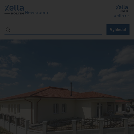
Newsroom
xella.cz