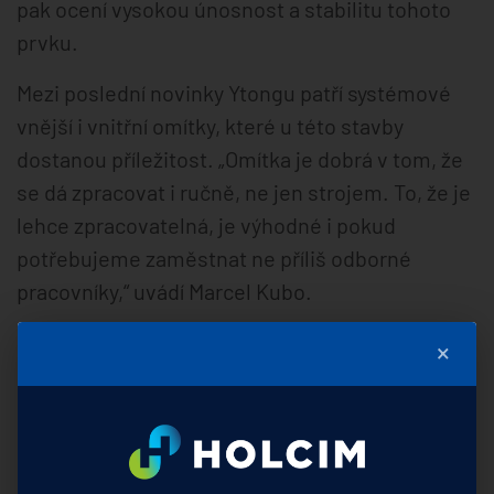
pak ocení vysokou únosnost a stabilitu tohoto
prvku.
Mezi poslední novinky Ytongu patří systémové
vnější i vnitřní omítky, které u této stavby
dostanou příležitost. „Omítka je dobrá v tom, že
se dá zpracovat i ručně, ne jen strojem. To, že je
lehce zpracovatelná, je výhodné i pokud
potřebujeme zaměstnat ne příliš odborné
pracovníky,“ uvádí Marcel Kubo.
Systémové omítky ocení i budoucí obyvatelé
×
domu. Zlepšují tepelněizolační vlastnosti stěny,
pomáhají k vytvoření tepelné pohody v domě a
přispívají k celkové kvalitě provedení stavby.
Pozitivem je také celková garance výrobce na