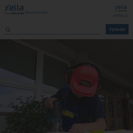
Newsroom
xella.cz