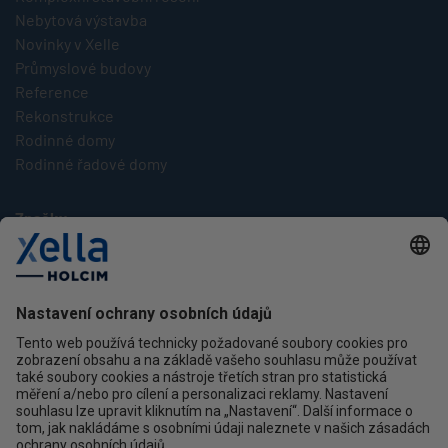
Nebytová výstavba
Novinky v Xelle
Průmyslové budovy
Reference
Rekonstrukce
Rodinné domy
Rodinné řadové domy
Značky
Multipor
Silka
Xella
Ytong
Kontakt
Ochrana osobních údajů