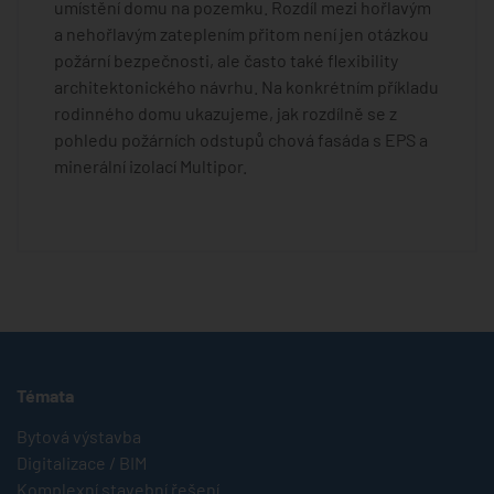
umístění domu na pozemku. Rozdíl mezi hořlavým
a nehořlavým zateplením přitom není jen otázkou
požární bezpečnosti, ale často také flexibility
architektonického návrhu. Na konkrétním příkladu
rodinného domu ukazujeme, jak rozdílně se z
pohledu požárních odstupů chová fasáda s EPS a
minerální izolací Multipor.
Témata
Bytová výstavba
Digitalizace / BIM
Komplexní stavební řešení