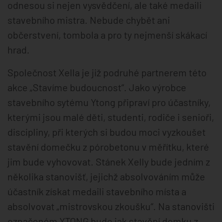
odnesou si nejen vysvědčení, ale také medaili
stavebního mistra. Nebude chybět ani
občerstvení, tombola a pro ty nejmenší skákací
hrad.
Společnost Xella je již podruhé partnerem této
akce „Stavíme budoucnost“. Jako výrobce
stavebního sytému Ytong připraví pro účastníky,
kterými jsou malé děti, studenti, rodiče i senioři,
discipliny, při kterých si budou moci vyzkoušet
stavění domečku z pórobetonu v měřítku, které
jim bude vyhovovat. Stánek Xelly bude jedním z
několika stanovišť, jejichž absolvováním může
účastník získat medaili stavebního místa a
absolvovat „mistrovskou zkoušku“. Na stanovišti
označeném YTONG bude jak stavění domku z