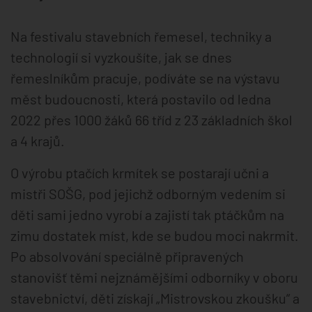
Na festivalu stavebních řemesel, techniky a
technologií si vyzkoušíte, jak se dnes
řemeslníkům pracuje, podíváte se na výstavu
měst budoucnosti, která postavilo od ledna
2022 přes 1000 žáků 66 tříd z 23 základních škol
a 4 krajů.
O výrobu ptačích krmítek se postarají učni a
mistři SOŠG, pod jejichž odborným vedením si
děti sami jedno vyrobí a zajistí tak ptáčkům na
zimu dostatek míst, kde se budou moci nakrmit.
Po absolvování speciálně připravených
stanovišť těmi nejznámějšími odborníky v oboru
stavebnictví, děti získají „Mistrovskou zkoušku“ a