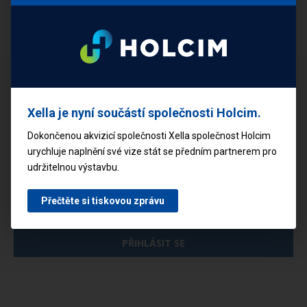
Stavte svépomocí a ušetřete
Vyplňte svůj e-mail a my vám pošleme rady a tipy, jak na to.
Xella je nyní součástí společnosti Holcim.
Dokončenou akvizicí společnosti Xella společnost Holcim
urychluje naplnění své vize stát se předním partnerem pro
udržitelnou výstavbu.
Mám zájem o:
Novostavby
Přečtěte si tiskovou zprávu
Rekonstrukce
PŘIHLÁSIT SE