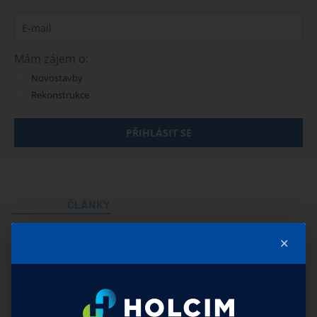
Mám zájem o:
Novostavby
Rekonstrukce
PŘIHLÁSIT SE
ČLÁNKY
Mohlo by vás zajímat
×