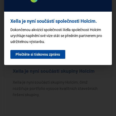
Xella je nyní součástí společnosti Holcim.
Dokončenou akvizicí společnosti Xella společnost Holcim
urychluje naplnění své vize stát se předním partnerem pro
udržitelnou výstavbu.
Přečtěte si tiskovou zprávu
Xella je nyní součástí skupiny Holcim
Xella je nyní součástí skupiny Holcim, čímž
rozšiřuje portfolio vysoce kvalitních stavebních
řešení skupiny.