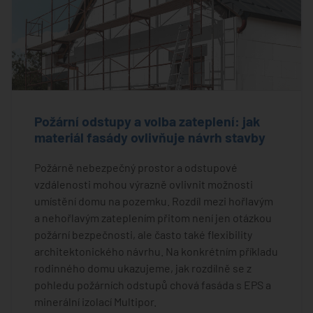
Požární odstupy a volba zateplení: jak
materiál fasády ovlivňuje návrh stavby
Požárně nebezpečný prostor a odstupové
vzdálenosti mohou výrazně ovlivnit možnosti
umístění domu na pozemku. Rozdíl mezi hořlavým
a nehořlavým zateplením přitom není jen otázkou
požární bezpečnosti, ale často také flexibility
architektonického návrhu. Na konkrétním příkladu
rodinného domu ukazujeme, jak rozdílně se z
pohledu požárních odstupů chová fasáda s EPS a
minerální izolací Multipor.