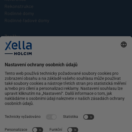
Rekonstrukce
Rodinné domy
Rodinné řadové domy
Značky
Multipor
Silka
Xella
Ytong
Kontakt
Ochrana osobních údajů
facebook
instagram