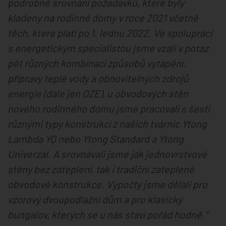
podrobné srovnání požadavků, které byly
kladeny na rodinné domy v roce 2021 včetně
těch, které platí po 1. lednu 2022. Ve spolupráci
s energetickým specialistou jsme vzali v potaz
pět různých kombinací způsobů vytápění,
přípravy teplé vody a obnovitelných zdrojů
energie (dále jen OZE), u obvodových stěn
nového rodinného domu jsme pracovali s šesti
různými typy konstrukcí z našich tvárnic Ytong
Lambda YQ nebo Ytong Standard a Ytong
Univerzal. A srovnávali jsme jak jednovrstvové
stěny bez zateplení, tak i tradiční zateplené
obvodové konstrukce. Výpočty jsme dělali pro
vzorový dvoupodlažní dům a pro klasický
bungalov, kterých se u nás staví pořád hodně.“