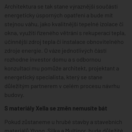
Architektura se tak stane výraznější součástí
energeticky úsporných opatření a bude mít
stejnou váhu, jako kvalitnější tepelné izolace či
okna, využití řízeného větrání s rekuperací tepla,
účinnější zdroj tepla či instalace obnovitelného
zdroje energie. O váze jednotlivých částí
rozhodne investor domu a s odbornou
konzultací mu pomůže architekt, projektant a
energetický specialista, který se stane
důležitým partnerem v celém procesu návrhu
budovy.
S materiály Xella se změn nemusíte bát
Pokud zůstaneme u hrubé stavby a stavebních
materiálů Ytong, Silka a Multipor, bude důležité