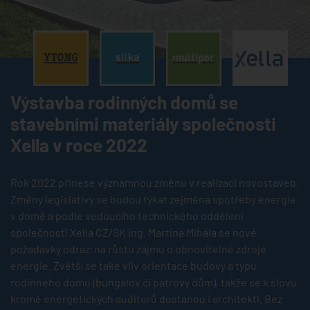
®
®
®
Výstavba rodinných domů se
stavebními materiály společnosti
Xella v roce 2022
Rok 2022 přinese významnou změnu v realizaci novostaveb.
Změny legislativy se budou týkat zejména spotřeby energie
v domě a podle vedoucího technického oddělení
společnosti Xella CZ/SK Ing. Martina Mihála se nové
požadavky odrazí na růstu zájmu o obnovitelné zdroje
energie. Zvětší se také vliv orientace budovy a typu
rodinného domu (bungalov či patrový dům), takže se k slovu
kromě energetických auditorů dostanou i architekti. Bez