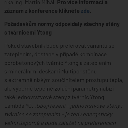
říká Ing. Martin Mihál.
Pro více informací a
záznam z konference klikněte
zde
.
Požadavkům normy odpovídaly všechny stěny
s tvárnicemi Ytong
Pokud stavebník bude preferovat variantu se
zateplením, dostane v případě kombinace
pórobetonových tvárnic Ytong a zateplením
s minerálními deskami Multipor stěnu
s extrémně nízkým součinitelem prostupu tepla,
ale výborné tepelněizolační parametry nabízí
také jednovrstvové stěny z tvárnic Ytong
Lambda YQ.
„Obojí řešení – jednovrstvové stěny i
tvárnice se zateplením – je tedy energeticky
velmi úsporné a bude záležet na preferencích