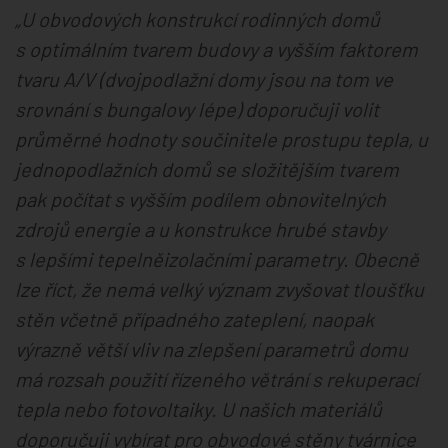
„U obvodových konstrukcí rodinných domů
s optimálním tvarem budovy a vyšším faktorem
tvaru A/V (dvojpodlažní domy jsou na tom ve
srovnání s bungalovy lépe) doporučuji volit
průměrné hodnoty součinitele prostupu tepla, u
jednopodlažních domů se složitějším tvarem
pak počítat s vyšším podílem obnovitelných
zdrojů energie a u konstrukce hrubé stavby
s lepšími tepelněizolačními parametry. Obecně
lze říct, že nemá velký význam zvyšovat tloušťku
stěn včetně případného zateplení, naopak
výrazně větší vliv na zlepšení parametrů domu
má rozsah použití řízeného větrání s rekuperací
tepla nebo fotovoltaiky. U našich materiálů
doporučuji vybírat pro obvodové stěny tvárnice