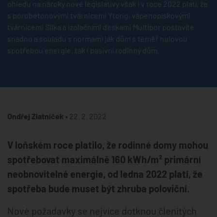
ohledu na nároky nové legislativy však i v roce 2022 platí, že
s pórobetonovými tvárnicemi Ytong, vápenopískovými
tvárnicemi Silka a izolačními deskami Multipor postavíte
snadno a souladu s normami jak dům s téměř nulovou
spotřebou energie, tak i pasivní rodinný dům.
Ondřej Zlatníček •
22. 2. 2022
V loňském roce platilo, že rodinné domy mohou
spotřebovat maximálně 160 kWh/m² primární
neobnovitelné energie, od ledna 2022 platí, že
spotřeba bude muset být zhruba poloviční.
Nové požadavky se nejvíce dotknou členitých