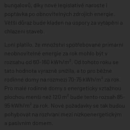
bungalovů, díky nové legislativě naroste i
poptávka po obnovitelných zdrojích energie.
Větší důraz bude kladen na úspory za vytápění a
chlazení staveb.
Loni platilo, že množství spotřebované primární
neobnovitelné energie za rok mohlo být v
rozsahu od 60-160 kWh/m². Od tohoto roku se
tato hodnota výrazně snížila, a to pro běžné
rodinné domy na rozmezí 70-75 kWh/m² za rok.
Pro malé rodinné domy s energeticky vztažnou
plochou menší než 120 m² bude tento rozsah 85-
95 kWh/m² za rok. Nové požadavky se tak budou
pohybovat na rozhraní mezi nízkoenergetickým
a pasivním domem.