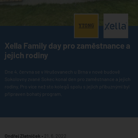
®
®
Xella Family day pro zaměstnance a
jejich rodiny
Dne 4. června se v Hrušovanech u Brna v nové budově
Sokolovny zvané Sokec konal den pro zaměstnance a jejich
rodiny. Pro více než sto kolegů spolu s jejich příbuznými byl
připraven bohatý program.
Ondřej Zlatníček •
21. 6. 2022