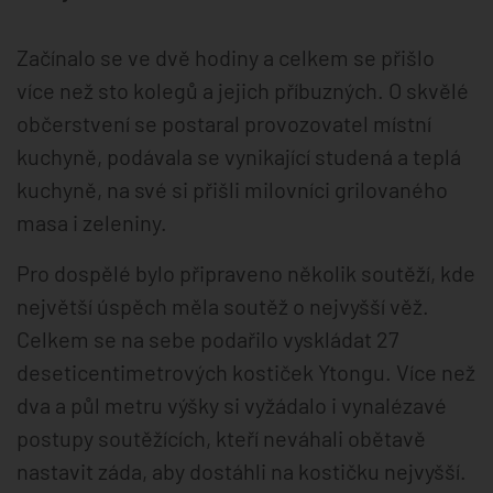
Začínalo se ve dvě hodiny a celkem se přišlo
více než sto kolegů a jejich příbuzných. O skvělé
občerstvení se postaral provozovatel místní
kuchyně, podávala se vynikající studená a teplá
kuchyně, na své si přišli milovníci grilovaného
masa i zeleniny.
Pro dospělé bylo připraveno několik soutěží, kde
největší úspěch měla soutěž o nejvyšší věž.
Celkem se na sebe podařilo vyskládat 27
deseticentimetrových kostiček Ytongu. Více než
dva a půl metru výšky si vyžádalo i vynalézavé
postupy soutěžících, kteří neváhali obětavě
nastavit záda, aby dostáhli na kostičku nejvyšší.