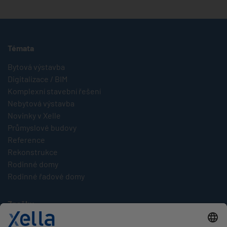
Témata
Bytová výstavba
Digitalizace / BIM
Komplexní stavební řešení
Nebytová výstavba
Novinky v Xelle
Průmyslové budovy
Reference
Rekonstrukce
Rodinné domy
Rodinné řadové domy
Značky
Multipor