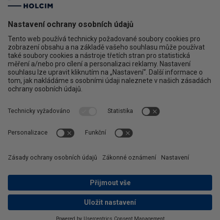
Silka
Xella
Ytong
Kontakt
Ochrana osobních údajů
facebook
instagram
linkedin
2020 Xella
Copyright © Xella Group