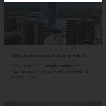
Xella je nyní součástí skupiny Holcim
Xella je nyní součástí skupiny Holcim, čímž
rozšiřuje portfolio vysoce kvalitních stavebních
řešení skupiny.