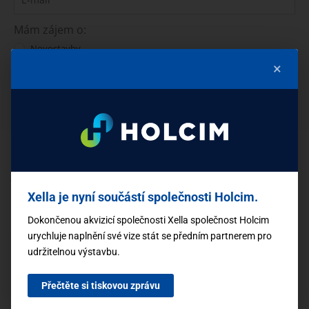
Mám zájem o:
Novostavby
Rekonstrukce
×
PŘIHLÁSIT SE
ČLÁNKY
Xella je nyní součástí společnosti Holcim.
Mohlo by vás zajímat
Dokončenou akvizicí společnosti Xella společnost Holcim
urychluje naplnění své vize stát se předním partnerem pro
udržitelnou výstavbu.
Přečtěte si tiskovou zprávu