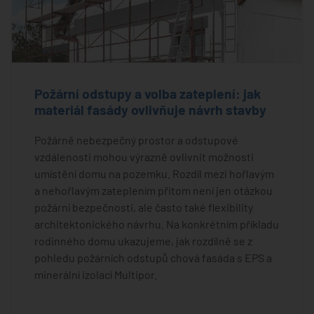
Požární odstupy a volba zateplení: jak
materiál fasády ovlivňuje návrh stavby
Požárně nebezpečný prostor a odstupové
vzdálenosti mohou výrazně ovlivnit možnosti
umístění domu na pozemku. Rozdíl mezi hořlavým
a nehořlavým zateplením přitom není jen otázkou
požární bezpečnosti, ale často také flexibility
architektonického návrhu. Na konkrétním příkladu
rodinného domu ukazujeme, jak rozdílně se z
pohledu požárních odstupů chová fasáda s EPS a
minerální izolací Multipor.