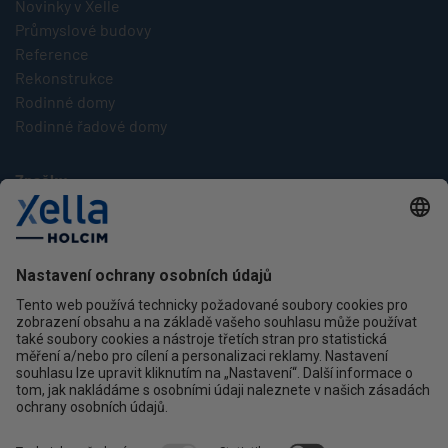
Novinky v Xelle
Průmyslové budovy
Reference
Rekonstrukce
Rodinné domy
Rodinné řadové domy
Značky
Multipor
Silka
Xella
Ytong
Kontakt
Ochrana osobních údajů
facebook