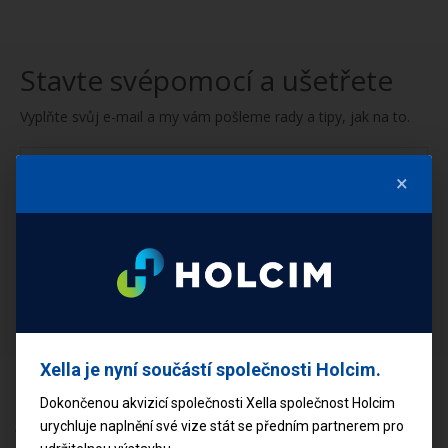
Stavte svépomocí a ušetřete
Vyplňte svůj e-mail a my vám pošleme rady a tipy, jak na to.
×
Mám zájem o:
Novostavby
Rekonstrukce
PŘIHLÁSIT SE
Xella je nyní součástí společnosti Holcim.
Dokončenou akvizicí společnosti Xella společnost Holcim
ČLÁNKY
urychluje naplnění své vize stát se předním partnerem pro