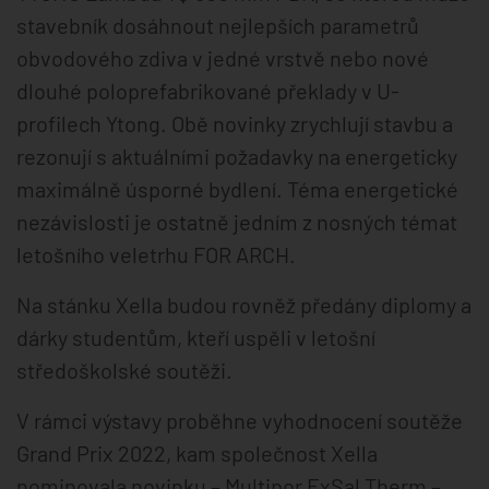
stavebník dosáhnout nejlepších parametrů
obvodového zdiva v jedné vrstvě nebo nové
dlouhé poloprefabrikované překlady v U-
profilech Ytong. Obě novinky zrychlují stavbu a
rezonují s aktuálními požadavky na energeticky
maximálně úsporné bydlení. Téma energetické
nezávislosti je ostatně jedním z nosných témat
letošního veletrhu FOR ARCH.
Na stánku Xella budou rovněž předány diplomy a
dárky studentům, kteří uspěli v letošní
středoškolské soutěži.
V rámci výstavy proběhne vyhodnocení soutěže
Grand Prix 2022, kam společnost Xella
nominovala novinku – Multipor ExSal Therm –