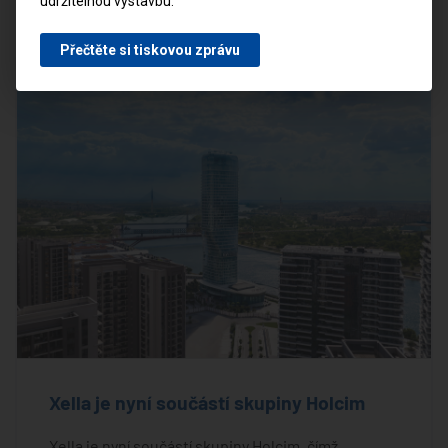
udržitelnou výstavbu.
Mohlo by vás zajímat
Přečtěte si tiskovou zprávu
Xella je nyní součástí skupiny Holcim
Xella je nyní součástí skupiny Holcim, čímž