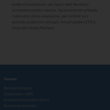
požární bezpečnosti, ale často také flexibility
architektonického návrhu. Na konkrétním příkladu
rodinného domu ukazujeme, jak rozdílně se z
pohledu požárních odstupů chová fasáda s EPS a
minerální izolací Multipor.
Témata
Bytová výstavba
Digitalizace / BIM
Komplexní stavební řešení
Nebytová výstavba