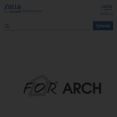
Newsroom
xella.cz