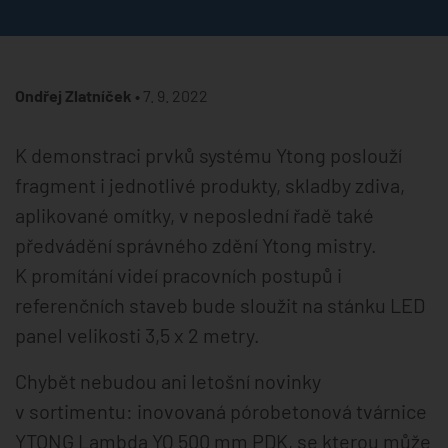
Ondřej Zlatníček •
7. 9. 2022
K demonstraci prvků systému Ytong poslouží
fragment i jednotlivé produkty, skladby zdiva,
aplikované omítky, v neposlední řadě také
předvádění správného zdění Ytong mistry.
K promítání videí pracovních postupů i
referenčních staveb bude sloužit na stánku LED
panel velikosti 3,5 x 2 metry.
Chybět nebudou ani letošní novinky
v sortimentu: inovovaná pórobetonová tvárnice
YTONG Lambda YQ 500 mm PDK, se kterou může