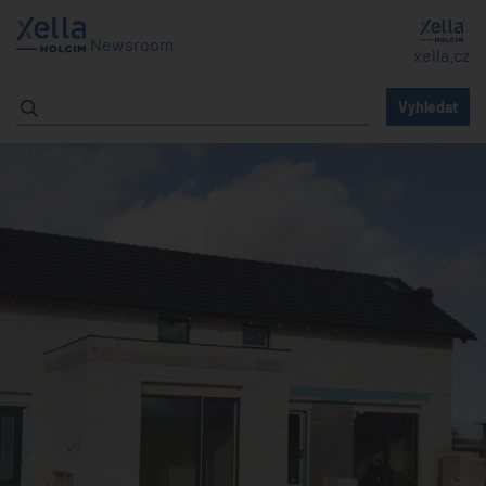
Newsroom
xella.cz