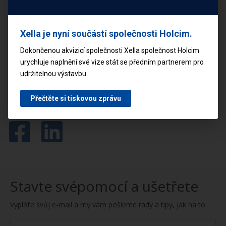
domě jsou opravdu dobré. Radost nám dělá i
zdravé klima –Ytong spolu se sádrovou omítkou
Xella je nyní součástí společnosti Holcim.
udržuje v létě i v zimě ideální vlhkost vzduchu
Dokončenou akvizicí společnosti Xella společnost Holcim
uvnitř objektu.“
urychluje naplnění své vize stát se předním partnerem pro
udržitelnou výstavbu.
Přečtěte si tiskovou zprávu
Sdílejte tento článek
Stavte svépomocí a ušetřete
Vyplňte svůj e-mail a my vám pošleme rady a tipy, jak na to.