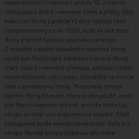
tepelněizolační tvárnice Lambda YQ, z tvárnic
Ytong jsou v domě i nenosné stěny a příčky. Díky
tvárnicím Ytong Lambda YQ dům splňuje i bez
zateplení normy z roku 2020, tudíž se řadí mezi
domy s téměř nulovou spotřebou energie.
Z rozsáhlé nabídky stavebního systému Ytong
využil pan Martin také zakládací tvárnice Ytong
Start, nosné i nenosné překlady, zakládací maltu
tepelněizolační, zdicí maltu, schodiště na míru je
také z pórobetonu Ytong. Montovaný stropní
systém Ytong Ekonom, který je zde použit, zvolil
pan Martin naprosto přesně, protože tento typ
stropu se hodí i pro svépomocné stavění. Stačí
postupovat podle návodu společnosti Xella pro
stropy. Montáž stropu zvládnou díky nízké