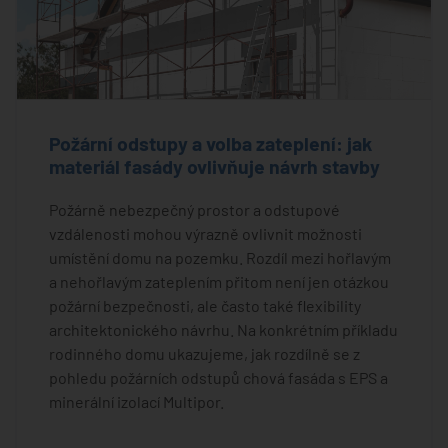
Požární odstupy a volba zateplení: jak
materiál fasády ovlivňuje návrh stavby
Požárně nebezpečný prostor a odstupové
vzdálenosti mohou výrazně ovlivnit možnosti
umístění domu na pozemku. Rozdíl mezi hořlavým
a nehořlavým zateplením přitom není jen otázkou
požární bezpečnosti, ale často také flexibility
architektonického návrhu. Na konkrétním příkladu
rodinného domu ukazujeme, jak rozdílně se z
pohledu požárních odstupů chová fasáda s EPS a
minerální izolací Multipor.