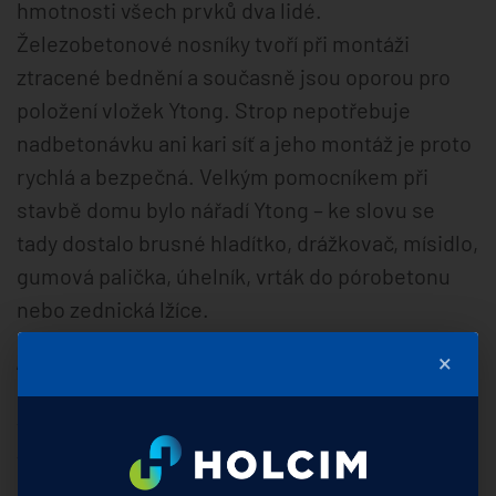
hmotnosti všech prvků dva lidé.
Železobetonové nosníky tvoří při montáži
ztracené bednění a současně jsou oporou pro
položení vložek Ytong. Strop nepotřebuje
nadbetonávku ani kari síť a jeho montáž je proto
rychlá a bezpečná. Velkým pomocníkem při
stavbě domu bylo nářadí Ytong – ke slovu se
tady dostalo brusné hladítko, drážkovač, mísidlo,
gumová palička, úhelník, vrták do pórobetonu
nebo zednická lžíce.
„Stavba našeho nového domova trvala rok a půl.
×
Po celou tuto dobu jsme zde trávili veškerý
volný čas a víkendy. Bylo to pro nás náročné, ale
teď už víme, že to stálo za to,“ říká pan Martin a
dodává: „Zkušenosti s bydlením v našem novém