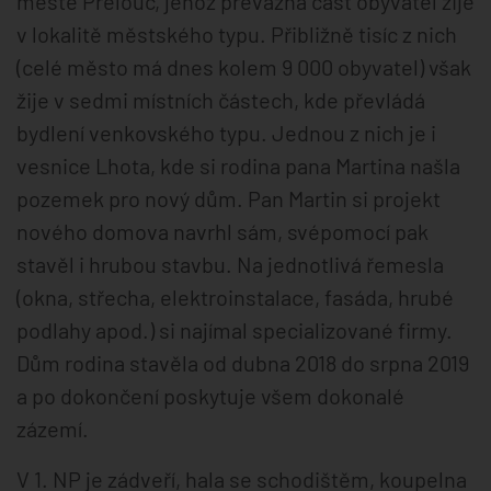
městě Přelouč, jehož převážná část obyvatel žije
v lokalitě městského typu. Přibližně tisíc z nich
(celé město má dnes kolem 9 000 obyvatel) však
žije v sedmi místních částech, kde převládá
bydlení venkovského typu. Jednou z nich je i
vesnice Lhota, kde si rodina pana Martina našla
pozemek pro nový dům. Pan Martin si projekt
nového domova navrhl sám, svépomocí pak
stavěl i hrubou stavbu. Na jednotlivá řemesla
(okna, střecha, elektroinstalace, fasáda, hrubé
podlahy apod.) si najímal specializované firmy.
Dům rodina stavěla od dubna 2018 do srpna 2019
a po dokončení poskytuje všem dokonalé
zázemí.
V 1. NP je zádveří, hala se schodištěm, koupelna