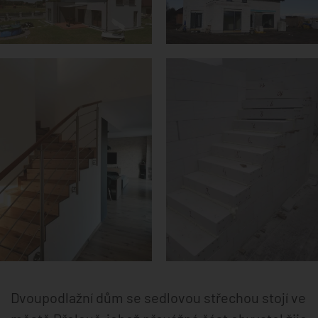
Dvoupodlažní dům se sedlovou střechou stojí ve