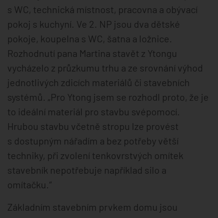
s WC, technická místnost, pracovna a obývací
pokoj s kuchyní. Ve 2. NP jsou dva dětské
pokoje, koupelna s WC, šatna a ložnice.
Rozhodnutí pana Martina stavět z Ytongu
vycházelo z průzkumu trhu a ze srovnání výhod
jednotlivých zdicích materiálů či stavebních
systémů. „Pro Ytong jsem se rozhodl proto, že je
to ideální materiál pro stavbu svépomocí.
Hrubou stavbu včetně stropu lze provést
s dostupným nářadím a bez potřeby větší
techniky, při zvolení tenkovrstvých omítek
stavebník nepotřebuje například silo a
omítačku.“
Základním stavebním prvkem domu jsou