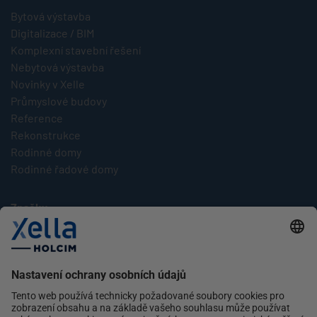
Bytová výstavba
Digitalizace / BIM
Komplexní stavební řešení
Nebytová výstavba
Novinky v Xelle
Průmyslové budovy
Reference
Rekonstrukce
Rodinné domy
Rodinné řadové domy
Značky
Multipor
Silka
Xella
Ytong