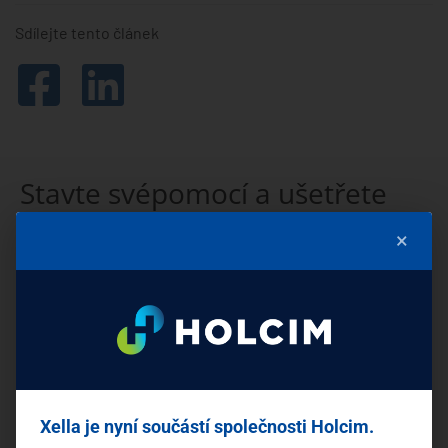
Sdílejte tento článek
Stavte svépomocí a ušetřete
Vyplňte svůj e-mail a my vám pošleme rady a tipy, jak na to.
×
Mám zájem o:
Novostavby
Rekonstrukce
Xella je nyní součástí společnosti Holcim.
PŘIHLÁSIT SE