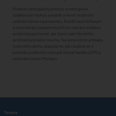
Požárně nebezpečný prostor a odstupové
vzdálenosti mohou výrazně ovlivnit možnosti
umístění domu na pozemku. Rozdíl mezi hořlavým
a nehořlavým zateplením přitom není jen otázkou
požární bezpečnosti, ale často také flexibility
architektonického návrhu. Na konkrétním příkladu
rodinného domu ukazujeme, jak rozdílně se z
pohledu požárních odstupů chová fasáda s EPS a
minerální izolací Multipor.
Témata