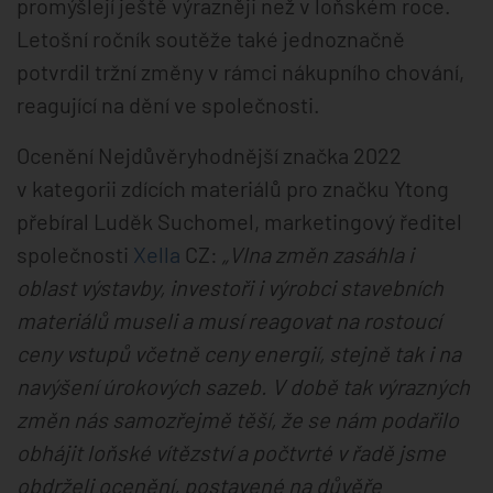
promýšlejí ještě výrazněji než v loňském roce.
Letošní ročník soutěže také jednoznačně
potvrdil tržní změny v rámci nákupního chování,
reagující na dění ve společnosti.
Ocenění Nejdůvěryhodnější značka 2022
v kategorii zdících materiálů pro značku Ytong
přebíral Luděk Suchomel, marketingový ředitel
společnosti
Xella
CZ:
„Vlna změn zasáhla i
oblast výstavby, investoři i výrobci stavebních
materiálů museli a musí reagovat na rostoucí
ceny vstupů včetně ceny energií, stejně tak i na
navýšení úrokových sazeb. V době tak výrazných
změn nás samozřejmě těší, že se nám podařilo
obhájit loňské vítězství a počtvrté v řadě jsme
obdrželi ocenění, postavené na důvěře