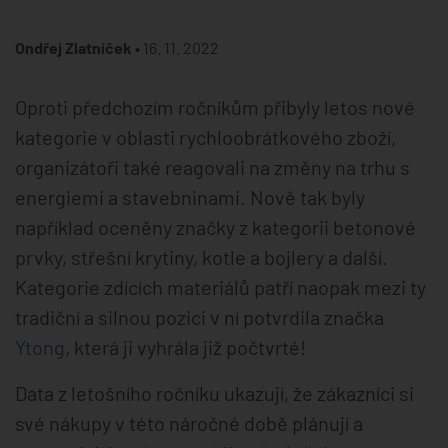
Ondřej Zlatníček •
16. 11. 2022
Oproti předchozím ročníkům přibyly letos nové
kategorie v oblasti rychloobrátkového zboží,
organizátoři také reagovali na změny na trhu s
energiemi a stavebninami. Nově tak byly
například oceněny značky z kategorii betonové
prvky, střešní krytiny, kotle a bojlery a další.
Kategorie zdících materiálů patří naopak mezi ty
tradiční a silnou pozici v ní potvrdila značka
Ytong
, která ji vyhrála již počtvrté!
Data z letošního ročníku ukazují, že zákazníci si
své nákupy v této náročné době plánují a