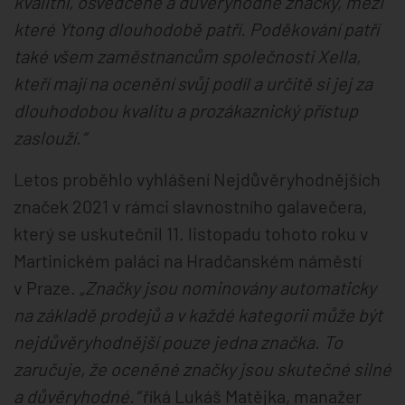
kvalitní, osvědčené a důvěryhodné značky, mezi
které Ytong dlouhodobě patří. Poděkování patří
také všem zaměstnancům společnosti Xella,
kteří mají na ocenění svůj podíl a určitě si jej za
dlouhodobou kvalitu a prozákaznický přístup
zaslouží.“
Letos proběhlo vyhlášení Nejdůvěryhodnějších
značek 2021 v rámci slavnostního galavečera,
který se uskutečnil 11. listopadu tohoto roku v
Martinickém paláci na Hradčanském náměstí
v Praze.
„Značky jsou nominovány automaticky
na základě prodejů a v každé kategorii může být
nejdůvěryhodnější pouze jedna značka. To
zaručuje, že oceněné značky jsou skutečné silné
a důvěryhodné.“
říká Lukáš Matějka, manažer