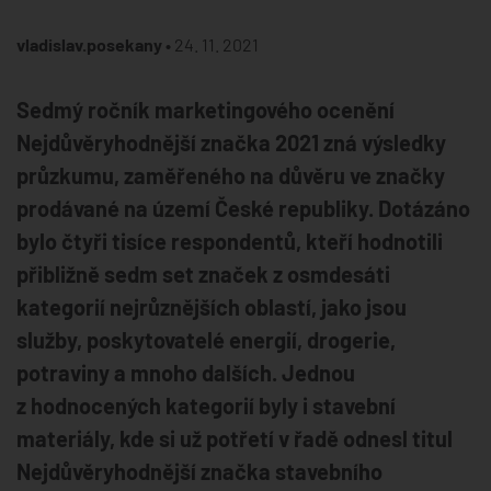
vladislav.posekany •
24. 11. 2021
Sedmý ročník marketingového ocenění
Nejdůvěryhodnější značka 2021 zná výsledky
průzkumu, zaměřeného na důvěru ve značky
prodávané na území České republiky. Dotázáno
bylo čtyři tisíce respondentů, kteří hodnotili
přibližně sedm set značek z osmdesáti
kategorií nejrůznějších oblastí, jako jsou
služby, poskytovatelé energií, drogerie,
potraviny a mnoho dalších. Jednou
z hodnocených kategorií byly i stavební
materiály, kde si už potřetí v řadě odnesl titul
Nejdůvěryhodnější značka stavebního