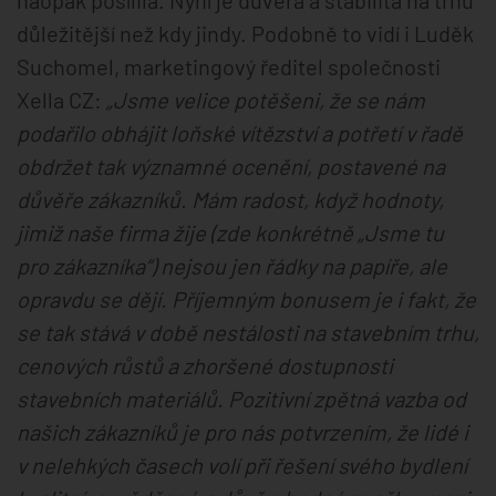
důležitější než kdy jindy. Podobně to vidí i Luděk
Suchomel, marketingový ředitel společnosti
Xella CZ:
„Jsme velice potěšeni, že se nám
podařilo obhájit loňské vítězství a potřetí v řadě
obdržet tak významné ocenění, postavené na
důvěře zákazníků. Mám radost, když hodnoty,
jimiž naše firma žije (zde konkrétně „Jsme tu
pro zákazníka“) nejsou jen řádky na papíře, ale
opravdu se dějí. Příjemným bonusem je i fakt, že
se tak stává v době nestálosti na stavebním trhu,
cenových růstů a zhoršené dostupnosti
stavebních materiálů. Pozitivní zpětná vazba od
našich zákazníků je pro nás potvrzením, že lidé i
v nelehkých časech volí při řešení svého bydlení