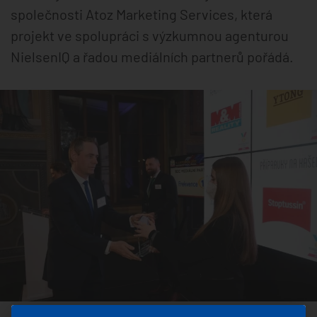
společnosti Atoz Marketing Services, která
projekt ve spolupráci s výzkumnou agenturou
NielsenIQ a řadou mediálních partnerů pořádá.