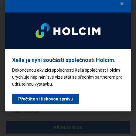
×
Sdílejte tento článek
Stavte svépomocí a ušetřete
Xella je nyní součástí společnosti Holcim.
Vyplňte svůj e-mail a my vám pošleme rady a tipy, jak na to.
Dokončenou akvizicí společnosti Xella společnost Holcim
urychluje naplnění své vize stát se předním partnerem pro
udržitelnou výstavbu.
Mám zájem o:
Přečtěte si tiskovou zprávu
Novostavby
Rekonstrukce
PŘIHLÁSIT SE