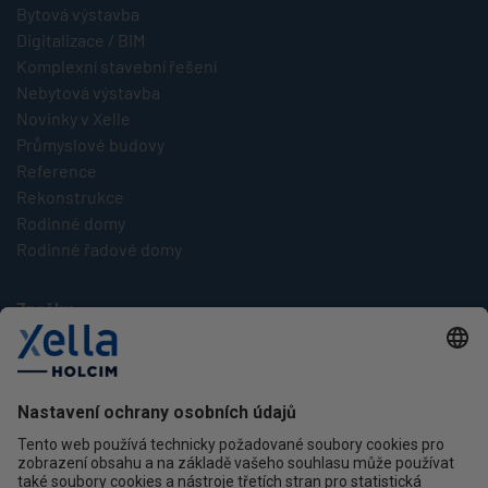
Bytová výstavba
Digitalizace / BIM
Komplexní stavební řešení
Nebytová výstavba
Novinky v Xelle
Průmyslové budovy
Reference
Rekonstrukce
Rodinné domy
Rodinné řadové domy
Značky
Multipor
Silka
Xella
Ytong
Kontakt