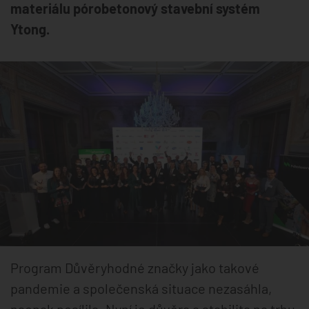
materiálu pórobetonový stavební systém
Ytong.
Program Důvěryhodné značky jako takové
pandemie a společenská situace nezasáhla,
naopak posílila. Nyní je důvěra a stabilita na trhu