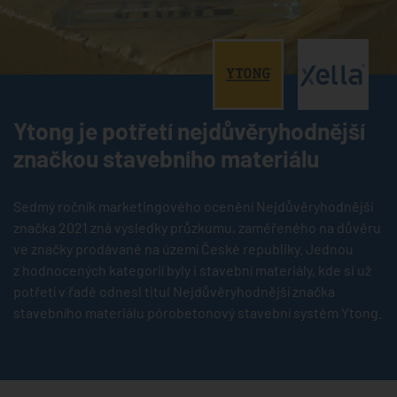
®
®
Ytong je potřetí nejdůvěryhodnější
značkou stavebního materiálu
Sedmý ročník marketingového ocenění Nejdůvěryhodnější
značka 2021 zná výsledky průzkumu, zaměřeného na důvěru
ve značky prodávané na území České republiky. Jednou
z hodnocených kategorií byly i stavební materiály, kde si už
potřetí v řadě odnesl titul Nejdůvěryhodnější značka
stavebního materiálu pórobetonový stavební systém Ytong.