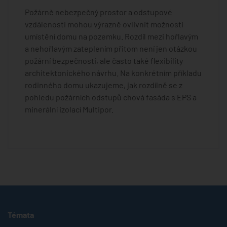
Požárně nebezpečný prostor a odstupové
vzdálenosti mohou výrazně ovlivnit možnosti
umístění domu na pozemku. Rozdíl mezi hořlavým
a nehořlavým zateplením přitom není jen otázkou
požární bezpečnosti, ale často také flexibility
architektonického návrhu. Na konkrétním příkladu
rodinného domu ukazujeme, jak rozdílně se z
pohledu požárních odstupů chová fasáda s EPS a
minerální izolací Multipor.
Témata