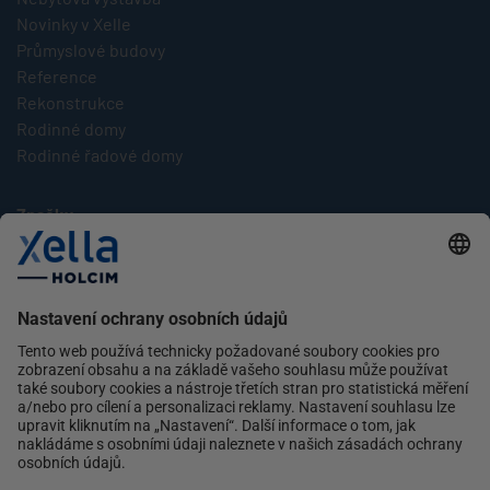
Novinky v Xelle
Průmyslové budovy
Reference
Rekonstrukce
Rodinné domy
Rodinné řadové domy
Značky
Multipor
Silka
Xella
Ytong
Kontakt
Ochrana osobních údajů