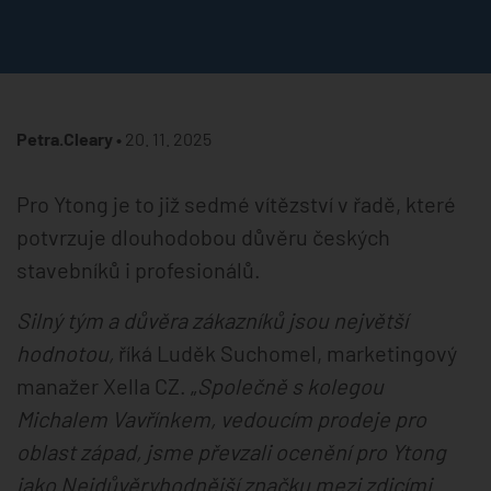
Petra.Cleary •
20. 11. 2025
Pro Ytong je to již sedmé vítězství v řadě, které
potvrzuje dlouhodobou důvěru českých
stavebníků i profesionálů.
Silný tým a důvěra zákazníků jsou největší
hodnotou,
říká Luděk Suchomel, marketingový
manažer Xella CZ. „
Společně s kolegou
Michalem Vavřínkem, vedoucím prodeje pro
oblast západ, jsme převzali ocenění pro Ytong
jako Nejdůvěryhodnější značku mezi zdicími