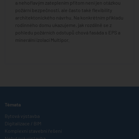
a nehořlavým zateplením přitom není jen otázkou
požární bezpečnosti, ale často také flexibility
architektonického návrhu. Na konkrétním příkladu
rodinného domu ukazujeme, jak rozdílně se z
pohledu požárních odstupů chová fasáda s EPS a
minerální izolací Multipor.
Témata
Bytová výstavba
Digitalizace / BIM
Komplexní stavební řešení
Nebytová výstavba