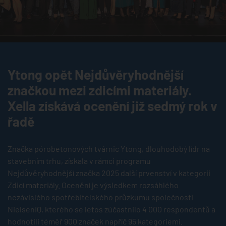
Ytong opět Nejdůvěryhodnější
značkou mezi zdicími materiály.
Xella získává ocenění již sedmý rok v
řadě
Značka pórobetonových tvárnic Ytong, dlouhodobý lídr na
stavebním trhu, získala v rámci programu
Nejdůvěryhodnější značka 2025 další prvenství v kategorii
Zdicí materiály. Ocenění je výsledkem rozsáhlého
nezávislého spotřebitelského průzkumu společnosti
NielsenIQ, kterého se letos zúčastnilo 4 000 respondentů a
hodnotili téměř 900 značek napříč 95 kategoriemi.