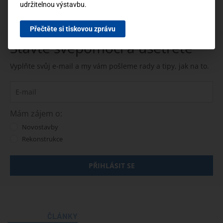
udržitelnou výstavbu.
Přečtěte si tiskovou zprávu
Stavte svépomocí a ušetřete
Vyplňte svůj e-mail a my vám pošleme rady a tipy, jak na to.
Mám zájem o:
Novostavby
Rekonstrukce
PŘIHLÁSIT SE
ČLÁNKY