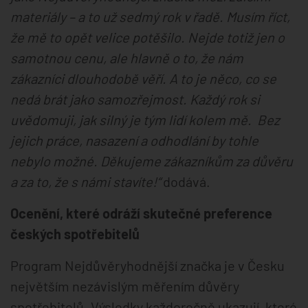
materiály – a to už sedmý rok v řadě. Musím říct,
že mě to opět velice potěšilo. Nejde totiž jen o
samotnou cenu, ale hlavně o to, že nám
zákazníci dlouhodobě věří. A to je něco, co se
nedá brát jako samozřejmost. Každý rok si
uvědomuji, jak silný je tým lidí kolem mě. Bez
jejich práce, nasazení a odhodlání by tohle
nebylo možné. Děkujeme zákazníkům za důvěru
a za to, že s námi stavíte!“
dodává.
Ocenění, které odráží skutečné preference
českých spotřebitelů
Program Nejdůvěryhodnější značka je v Česku
největším nezávislým měřením důvěry
spotřebitelů. Výsledky každoročně ukazují, které