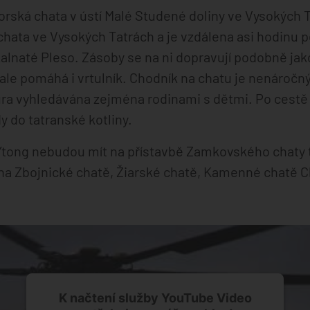
rská chata v ústí Malé Studené doliny ve Vysokých T
hata ve Vysokých Tatrách a je vzdálena asi hodinu p
lnaté Pleso. Zásoby se na ni dopravují podobně jak
le pomáhá i vrtulník. Chodník na chatu je nenáročný
túra vyhledávána zejména rodinami s dětmi. Po cestě
 do tatranské kotliny.
Ytong nebudou mít na přístavbě Zamkovského chaty 
 na Zbojnické chatě, Žiarské chatě, Kamenné chatě 
K načtení služby YouTube Video