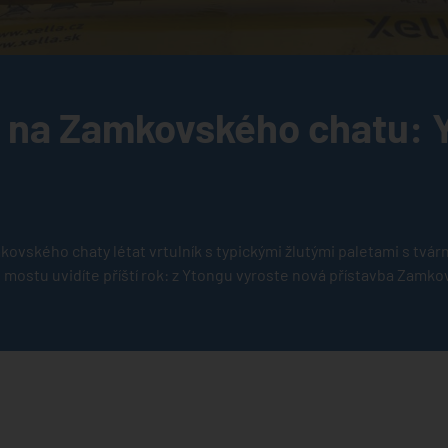
 na Zamkovského chatu: Y
amkovského chaty létat vrtulník s typickými žlutými paletami s tvá
 mostu uvidíte příští rok: z Ytongu vyroste nová přístavba Zamko