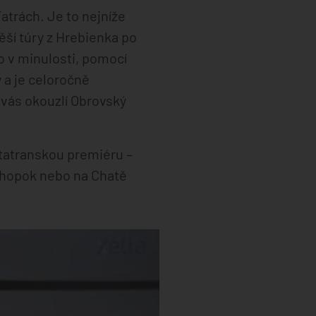
atrách. Je to nejníže
ěší túry z Hrebienka po
o v minulosti, pomocí
 a je celoročně
 vás okouzlí Obrovský
tatranskou premiéru –
Chopok nebo na Chatě