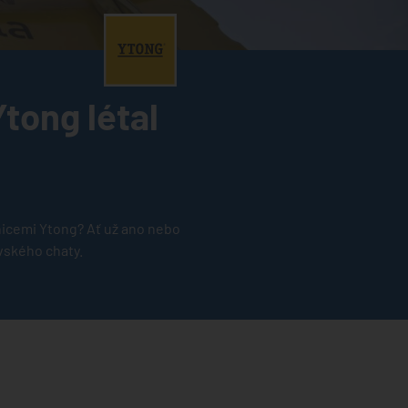
®
tong létal
rnicemi Ytong? Ať už ano nebo
vského chaty.