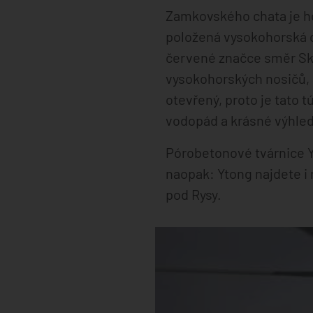
Zamkovského chata je ho
položená vysokohorská c
červené značce směr Ska
vysokohorských nosičů, a
otevřený, proto je tato 
vodopád a krásné výhledy
Pórobetonové tvárnice 
naopak: Ytong najdete i
pod Rysy.