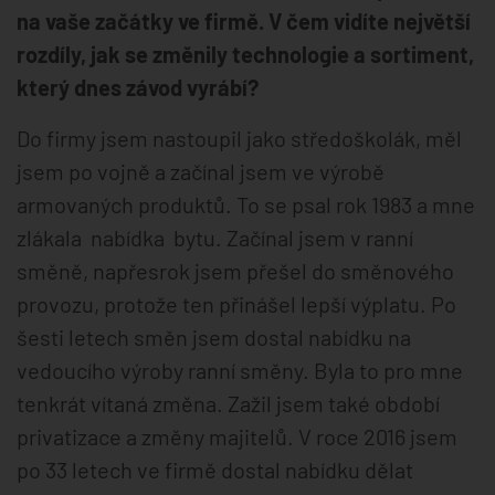
na vaše začátky ve firmě.
V čem vidíte největší
rozdíly, jak se změnily technologie a sortiment,
který dnes závod vyrábí?
Do firmy jsem nastoupil jako středoškolák, měl
jsem po vojně a začínal jsem ve výrobě
armovaných produktů. To se psal rok 1983 a mne
zlákala nabídka bytu. Začínal jsem v ranní
směně, napřesrok jsem přešel do směnového
provozu, protože ten přinášel lepší výplatu. Po
šesti letech směn jsem dostal nabídku na
vedoucího výroby ranní směny. Byla to pro mne
tenkrát vítaná změna. Zažil jsem také období
privatizace a změny majitelů. V roce 2016 jsem
po 33 letech ve firmě dostal nabídku dělat