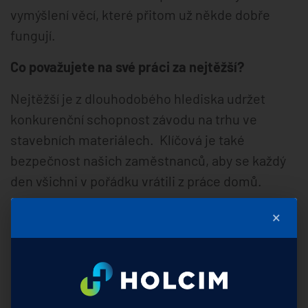
vymýšlení věcí, které přitom už někde dobře
fungují.
Co považujete na své práci za nejtěžší?
Nejtěžší je z dlouhodobého hlediska udržet
konkurenční schopnost závodu na trhu ve
stavebních materiálech. Klíčová je také
bezpečnost našich zaměstnanců, aby se každý
den všichni v pořádku vrátili z práce domů.
Každý člověk se vyvíjí v čase, každý nějak
×
relaxuje. Jak dobíjíte energii do další práce vy?
Roky přibývají, to nezastavím, přesto se pořád
snažím zůstat fyzicky aktivní. Když je to možné,
namísto do auta sednu na kolo. Nejde o výkony