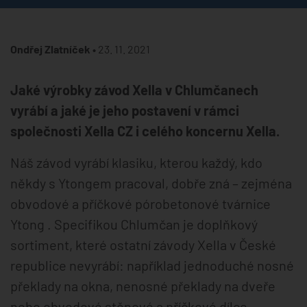
Ondřej Zlatníček •
23. 11. 2021
Jaké výrobky závod Xella v Chlumčanech
vyrábí a jaké je jeho postavení v rámci
společnosti Xella CZ i celého koncernu Xella.
Náš závod vyrábí klasiku, kterou každý, kdo
někdy s Ytongem pracoval, dobře zná – zejména
obvodové a příčkové pórobetonové tvárnice
Ytong . Specifikou Chlumčan je doplňkový
sortiment, které ostatní závody Xella v České
republice nevyrábí: například jednoduché nosné
překlady na okna, nenosné překlady na dveře
nebo obvodové stěnové a příčkové dílce.