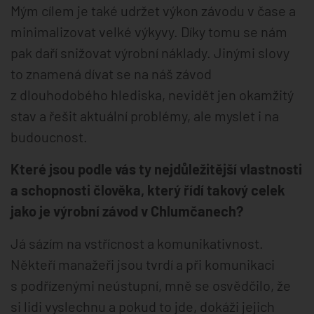
Mým cílem je také udržet výkon závodu v čase a
minimalizovat velké výkyvy. Díky tomu se nám
pak daří snižovat výrobní náklady. Jinými slovy
to znamená dívat se na náš závod
z dlouhodobého hlediska, nevidět jen okamžitý
stav a řešit aktuální problémy, ale myslet i na
budoucnost.
Které jsou podle vás ty nejdůležitější vlastnosti
a schopnosti člověka, který řídí takový celek
jako je výrobní závod v Chlumčanech?
Já sázím na vstřícnost a komunikativnost.
Někteří manažeři jsou tvrdí a při komunikaci
s podřízenými neústupní, mně se osvědčilo, že
si lidi vyslechnu a pokud to jde, dokáži jejich