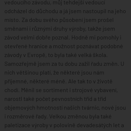
vedoucího závodu, můj tehdejší vedoucí
odcházel do důchodu a já jsem nastoupil na jeho
místo. Za dobu svého působení jsem prošel
směnami i různými druhy výroby, takže jsem
závod velmi dobře poznal. Hodně mi pomohly i
otevřené hranice a možnost poznávat podobné
závody v Evropě, to byla také velká škola.
Samozřejmě jsem za tu dobu zažil řadu změn. U
nich většinou platí, že některé jsou nám
příjemné, některé méně. Ale tak to v životě
chodí. Měnil se sortiment i strojové vybavení,
narostl také počet pevnostních tříd a tříd
objemových hmotností našich tvárnic, nové jsou
i rozměrové řady. Velkou změnou byla také
paletizace výroby v polovině devadesátých let a