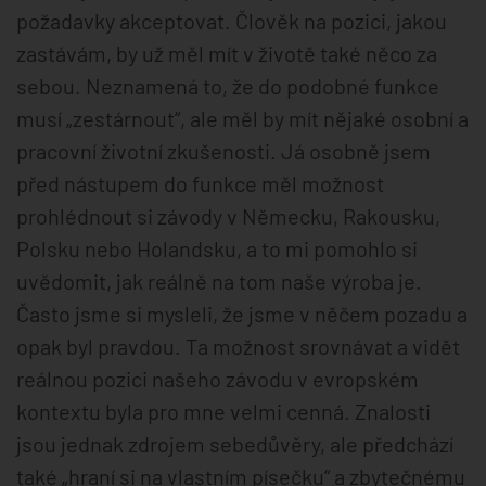
požadavky akceptovat. Člověk na pozici, jakou
zastávám, by už měl mít v životě také něco za
sebou. Neznamená to, že do podobné funkce
musí „zestárnout“, ale měl by mít nějaké osobní a
pracovní životní zkušenosti. Já osobně jsem
před nástupem do funkce měl možnost
prohlédnout si závody v Německu, Rakousku,
Polsku nebo Holandsku, a to mi pomohlo si
uvědomit, jak reálně na tom naše výroba je.
Často jsme si mysleli, že jsme v něčem pozadu a
opak byl pravdou. Ta možnost srovnávat a vidět
reálnou pozici našeho závodu v evropském
kontextu byla pro mne velmi cenná. Znalosti
jsou jednak zdrojem sebedůvěry, ale předchází
také „hraní si na vlastním písečku“ a zbytečnému