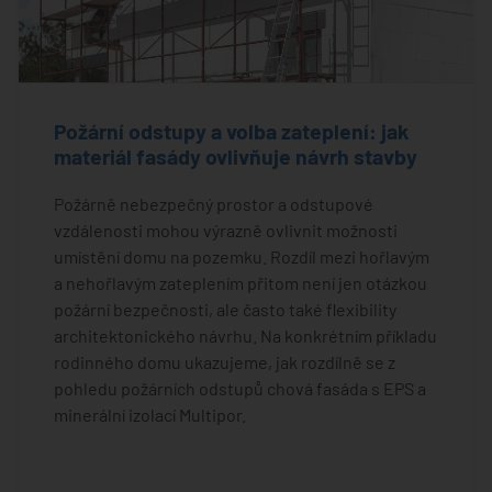
Požární odstupy a volba zateplení: jak
materiál fasády ovlivňuje návrh stavby
Požárně nebezpečný prostor a odstupové
vzdálenosti mohou výrazně ovlivnit možnosti
umístění domu na pozemku. Rozdíl mezi hořlavým
a nehořlavým zateplením přitom není jen otázkou
požární bezpečnosti, ale často také flexibility
architektonického návrhu. Na konkrétním příkladu
rodinného domu ukazujeme, jak rozdílně se z
pohledu požárních odstupů chová fasáda s EPS a
minerální izolací Multipor.