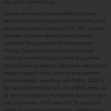
a je také z tvárnic Ytong.
„Blower door test jsme prováděli ještě před
natažením venkovní tepelněizolační omítky a na
první pokus přinesl hodnotu 0,40 – 1/h. Za tento
výsledek můžeme děkovat právě přesným
tvárnicím Ytong Lambda YQ a homogenitě
Ytongu. Tepelnou pohodu domu pomáhají
udržovat i venkovní žaluzie, které dle potřeby
regulují sluneční paprsky. Díky tomu všemu jsme
úspěšně čerpali dotaci Nová zelená úsporám
pro novostavby,“ vysvětluje pan Ondřej. „Dům si
žije svým vlastním životem, co se děje venku, jej
až tak moc nezajímá. Ať přijdeme domů v zimě či
létě, ať je venku -10 °C nebo +25 °C, udržuje si
pořád svou vlastní vnitřní teplotu, vlhkost a své