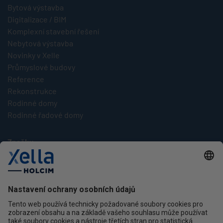
Bytová výstavba
Digitalizace / BIM
Komplexní stavební řešení
Nebytová výstavba
Novinky v Xelle
Průmyslové budovy
Reference
Rekonstrukce
Rodinné domy
Rodinné řadové domy
Značky
Multipor
Silka
Xella
Ytong