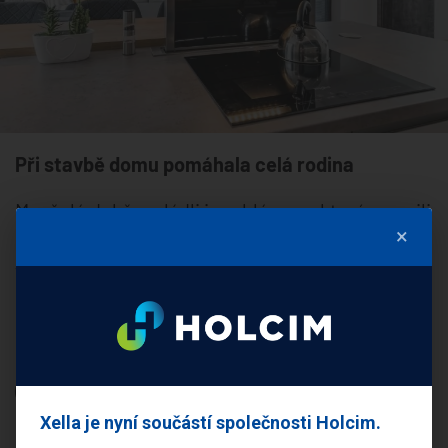
Při stavbě domu pomáhala celá rodina
Manželé dobře zvládli i problém, na který narazili
×
na začátku stavby. Jimi zvolenou cestu a
technologii základové izolace s vrstvou z
pěnového skla jim odmítla realizovat většina
stavebních firem. Naštěstí jim práce není cizí a
díky pomoci široké rodiny si až na pár detailů
(třeba originální kreativní fasádu) vše zvládli
postavit svépomocí. Navíc se s každou otázkou
Xella je nyní součástí společnosti Holcim.