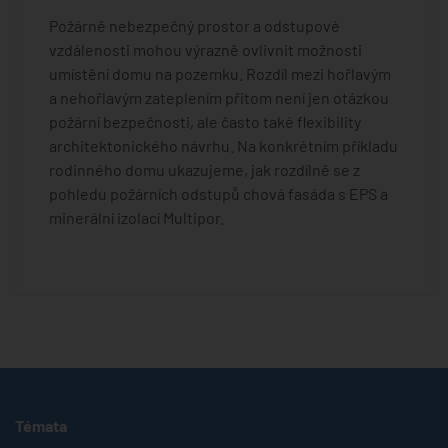
Požárně nebezpečný prostor a odstupové
vzdálenosti mohou výrazně ovlivnit možnosti
umístění domu na pozemku. Rozdíl mezi hořlavým
a nehořlavým zateplením přitom není jen otázkou
požární bezpečnosti, ale často také flexibility
architektonického návrhu. Na konkrétním příkladu
rodinného domu ukazujeme, jak rozdílně se z
pohledu požárních odstupů chová fasáda s EPS a
minerální izolací Multipor.
Témata