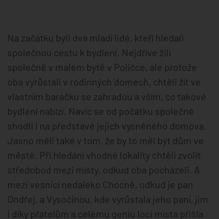
Na začátku byli dva mladí lidé, kteří hledali
společnou cestu k bydlení. Nejdříve žili
společně v malém bytě v Poličce, ale protože
oba vyrůstali v rodinných domech, chtěli žít ve
vlastním baráčku se zahradou a vším, co takové
bydlení nabízí. Navíc se od počátku společně
shodli i na představě jejich vysněného domova.
Jasno měli také v tom, že by to měl být dům ve
městě. Při hledání vhodné lokality chtěli zvolit
středobod mezi místy, odkud oba pocházeli. A
mezi vesnicí nedaleko Chocně, odkud je pan
Ondřej, a Vysočinou, kde vyrůstala jeho paní, jim
i díky přátelům a celému geniu loci místa přišla