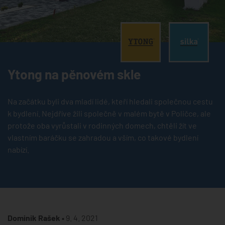
®
®
Ytong na pěnovém skle
Na začátku byli dva mladí lidé, kteří hledali společnou cestu
k bydlení. Nejdříve žili společně v malém bytě v Poličce, ale
protože oba vyrůstali v rodinných domech, chtěli žít ve
vlastním baráčku se zahradou a vším, co takové bydlení
nabízí.
Dominik Rašek •
9. 4. 2021