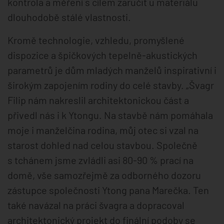
kontrola a měření s cílem zaručit u materiálu
dlouhodobě stálé vlastnosti.
Kromě technologie, vzhledu, promyšlené
dispozice a špičkových tepelně-akustických
parametrů je dům mladých manželů inspirativní i
širokým zapojením rodiny do celé stavby. „Švagr
Filip nám nakreslil architektonickou část a
přivedl nás i k Ytongu. Na stavbě nám pomáhala
moje i manželčina rodina, můj otec si vzal na
starost dohled nad celou stavbou. Společně
s tchánem jsme zvládli asi 80-90 % prací na
domě, vše samozřejmě za odborného dozoru
zástupce společnosti Ytong pana Marečka. Ten
také navázal na práci švagra a dopracoval
architektonický projekt do finální podoby se