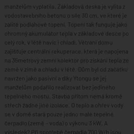
manželům vyplatila. Základová deska je vylita z
vodostavebního betonu o síle 30 cm, ve které je
zalité podlahové topení. Topení tak funguje jako
ohromný akumulátor tepla v základové desce po
celý rok, v létě navíc i chladí. Větrání domu
zajišťuje centrální rekuperace, která je napojena
na 35metrový zemní kolektor pro získání tepla ze
země v zimě a chladu v létě. Dům byl od začátku
navržen jako pasivní a díky Ytongu se jej
manželům podařilo realizovat bez jediného
tepelného mostu. Stavba přitom nemá kromě
střech žádné jiné izolace. O teplo a ohřev vody
se v domě stará pouze jedno malé tepelné
čerpadlo (země – voda) o výkonu 3 kW. A
výsledek? Při spotřebě čerpadla 700 W/h jsou