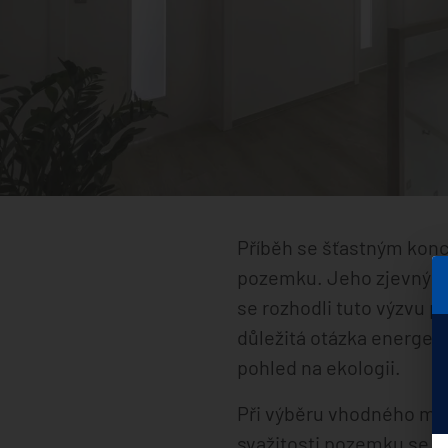
Příběh se šťastným kon
pozemku. Jeho zjevným k
se rozhodli tuto výzvu př
důležitá otázka energeti
pohled na ekologii.
Při výběru vhodného mat
svažitosti pozemku se uk