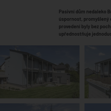
Pasivní dům nedaleko Br
úspornost, promyšlený d
provedení byly bez pochy
upřednostňuje jednoduch