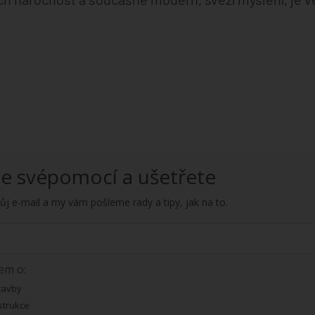
te svépomocí a ušetřete
ůj e-mail a my vám pošleme rady a tipy, jak na to.
em o:
tavby
trukce