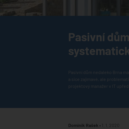
Pasivní dům
systematic
Pasivní dům nedaleko Brna má 
a sice zajímavé, ale problemati
projektový manažer v IT upředn
Dominik Rašek •
1. 1. 2020