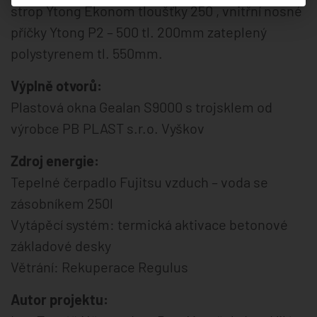
strop Ytong Ekonom tloušťky 250 , vnitřní nosné
příčky Ytong P2 – 500 tl. 200mm zateplený
polystyrenem tl. 550mm.
Výplně otvorů:
Plastová okna Gealan S9000 s trojsklem od
výrobce PB PLAST s.r.o. Vyškov
Zdroj energie:
Tepelné čerpadlo Fujitsu vzduch – voda se
zásobníkem 250l
Vytápěcí systém: termická aktivace betonové
základové desky
Větrání: Rekuperace Regulus
Autor projektu: