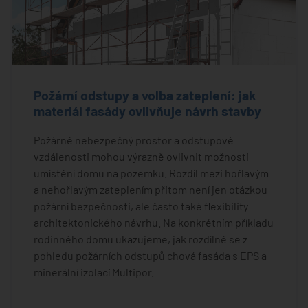
Požární odstupy a volba zateplení: jak
materiál fasády ovlivňuje návrh stavby
Požárně nebezpečný prostor a odstupové
vzdálenosti mohou výrazně ovlivnit možnosti
umístění domu na pozemku. Rozdíl mezi hořlavým
a nehořlavým zateplením přitom není jen otázkou
požární bezpečnosti, ale často také flexibility
architektonického návrhu. Na konkrétním příkladu
rodinného domu ukazujeme, jak rozdílně se z
pohledu požárních odstupů chová fasáda s EPS a
minerální izolací Multipor.