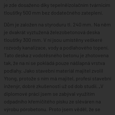
je zde dosaženo díky tepelněizolačním tvárnicím
tloušťky 500 mm bez dodatečného zateplení.
Dům je založen na styroduru tl. 240 mm. Na něm
je dvakrát vyztužená železobetonová deska
tloušťky 300 mm. V ní jsou umístěny veškeré
rozvody kanalizace, vody a podlahového topení.
Tato deska z vodotěsného betonu je zhotovena
tak, že na ní se pokládá pouze nášlapná vrstva
podlahy. Jako stavební materiál majitel zvolil
Ytong, protože s ním má majitel, profesí stavební
inženýr, dobré zkušenosti už od dob studií. „V
diplomové práci jsem se zabýval využitím
odpadního křemičitého písku ze sléváren na
výrobu pórobetonu. Proto jsem věděl, že se