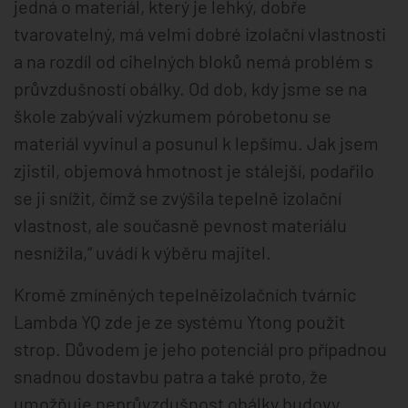
jedná o materiál, který je lehký, dobře
tvarovatelný, má velmi dobré izolační vlastnosti
a na rozdíl od cihelných bloků nemá problém s
průvzdušností obálky. Od dob, kdy jsme se na
škole zabývali výzkumem pórobetonu se
materiál vyvinul a posunul k lepšímu. Jak jsem
zjistil, objemová hmotnost je stálejší, podařilo
se ji snížit, čímž se zvýšila tepelně izolační
vlastnost, ale současně pevnost materiálu
nesnížila,“ uvádí k výběru majitel.
Kromě zmíněných tepelněizolačních tvárnic
Lambda YQ zde je ze systému Ytong použit
strop. Důvodem je jeho potenciál pro případnou
snadnou dostavbu patra a také proto, že
umožňuje neprůvzdušnost obálky budovy.